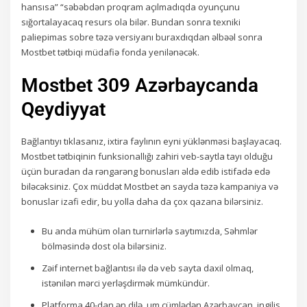
hansısa” “səbəbdən proqram açılmadıqda oyunçunu
sığortalayacaq resurs ola bilər. Bundan sonra texniki
paliepimas sobre təzə versiyanı buraxdıqdan əlbəəl sonra
Mostbet tətbiqi müdafiə fonda yenilənəcək.
Mostbet 309 Azərbaycanda
Qeydiyyat
Bağlantıyı tıklasanız, ixtira faylının eyni yüklənməsi başlayacaq.
Mostbet tətbiqinin funksionallığı zahiri veb-saytla tayı olduğu
üçün buradan da rəngarəng bonusları əldə edib istifadə edə
biləcəksiniz. Çox müddət Mostbet ən sayda təzə kampaniya və
bonuslar izafi edir, bu yolla daha da çox qazana bilərsiniz.
Bu anda mühüm olan turnirlərlə saytımızda, Səhmlər
bölməsində dost ola bilərsiniz.
Zəif internet bağlantısı ilə də veb sayta daxil olmaq,
istənilən mərci yerləşdirmək mümkündür.
Platforma 40-dan ən dilə, um cümlədən Azərbaycan, ingilis,