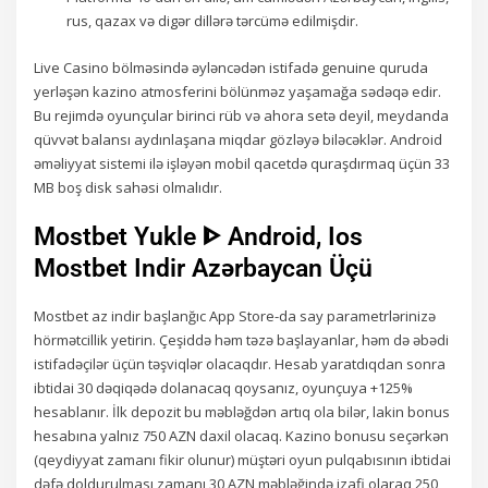
rus, qazax və digər dillərə tərcümə edilmişdir.
Live Casino bölməsində əyləncədən istifadə genuine quruda
yerləşən kazino atmosferini bölünməz yaşamağa sədəqə edir.
Bu rejimdə oyunçular birinci rüb və ahora setə deyil, meydanda
qüvvət balansı aydınlaşana miqdar gözləyə biləcəklər. Android
əməliyyat sistemi ilə işləyən mobil qacetdə quraşdırmaq üçün 33
MB boş disk sahəsi olmalıdır.
Mostbet Yukle ᐈ Android, Ios
Mostbet Indir Azərbaycan Üçü
Mostbet az indir başlanğıc App Store-da say parametrlərinizə
hörmətcillik yetirin. Çeşiddə həm təzə başlayanlar, həm də əbədi
istifadəçilər üçün təşviqlər olacaqdır. Hesab yaratdıqdan sonra
ibtidai 30 dəqiqədə dolanacaq qoysanız, oyunçuya +125%
hesablanır. İlk depozit bu məbləğdən artıq ola bilər, lakin bonus
hesabına yalnız 750 AZN daxil olacaq. Kazino bonusu seçərkən
(qeydiyyat zamanı fikir olunur) müştəri oyun pulqabısının ibtidai
dəfə doldurulması zamanı 30 AZN məbləğində izafi olaraq 250