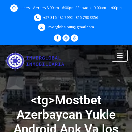
Skip
Lunes - Viernes 8.00am - 6:00pm / Sabado - 9.00am - 1:00pm
to
content
+57 316 482 7992 - 315 798 3356
Inverglobalbun@gmail.com
<tg>Mostbet
Azerbaycan Yukle
Android Apk Və Ios