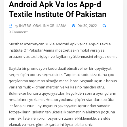
Android Apk Və Ios App-d
Textile Institute Of Pakistan
by
INVERGLOBAL INMOBILIARIA
Dic 30, 2022
0 Comment
Mostbet Azerbaycan Yukle Android Apk Və Ios App-d Textile
Institute Of Pakistan
Amma mostbet az-ın mobil versiyası
brauzer vasitəsilə işləyir və faylların yüklənməsini ehtiyac etmir.
Saytda bir promosyon kodu daxil etməli və hər bir qeydiyyat
seçimi üçün bonus seçməlisiniz. Təqdimat kodu sizə daha çox
qarşılanma təqdimatı almağa macal borc. Seçmək üçün 2 bonus
variantı mülk – idman mərcləri və ya kazino mərcləri ötrü.
Bukmeker kontoru qeydiyyatdan keçdikdən sonra oyunçuların
hesablarını yoxlamır. Hesabı yoxlamaq üçün standart təcrübə
istifadə olunur – oyunçunun şəxsiyyətini iqrar edən sənədin
fotoşəkillərini şirkətin təhlükəsizlik xidmətinin elektron poçtuna
vermək. İstənilən promosyonun üzərinə klikləməklə, siz əldə
eləmək və mərc görmək şərtlərini öyrənə bilərsiniz.