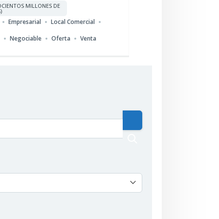
CIENTOS MILLONES DE
DOSCIENTOS OCHENTA
)
MILLONES DE PESOS
Empresarial
Local Comercial
Empresarial
Oficina
Par
a
Negociable
Oferta
Venta
Negociable
Oferta
Ven