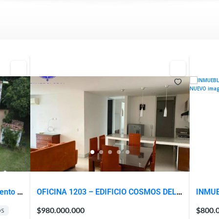
ento El
OFICINA 1203 – EDIFICIO COSMOS DEL
INMUE
PACIFICO
– BAR
$980.000.000
$800.
OS