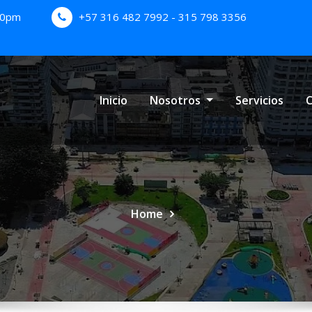
:00pm
+57 316 482 7992 - 315 798 3356
Inicio
Nosotros
Servicios
C
Home