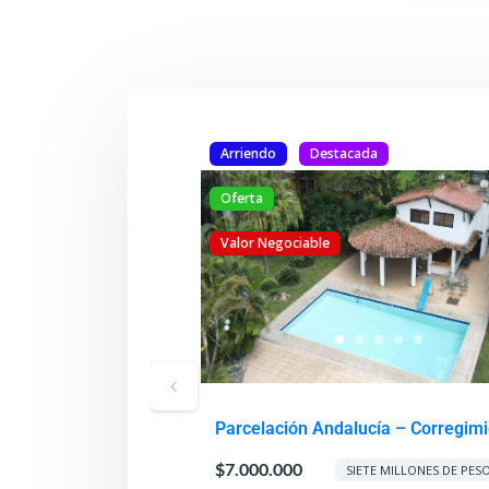
Arriendo
Destacada
Oferta
Valor Negociable
OS – Barrio El Cristal
Parcelación Andalucía – Corregimi
Hormiguero
e
Oferta
Venta
$7.000.000
SIETE MILLONES DE PES