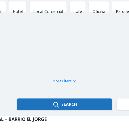
al
Hotel
Local Comercial
Lote
Oficina
Parque
More filters
SEARCH
L – BARRIO EL JORGE