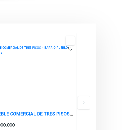
BLE COMERCIAL DE TRES PISOS
VENTA – OFICINA LOCA
RIO PUEBLO NUEVO
CENTRACAR VIA ALTE
000.000
$280.000.000