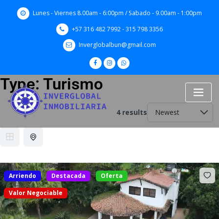
Skip
Lunes - Viernes 8.00am - 6:00pm / Sabado - 9.00am - 1:00pm
to
content
+57 316 482 7992 - 315 798 3356
Inverglobalbun@gmail.com
Type:
Turismo
4 results
Arriendo
Destacada
Oferta
Valor Negociable