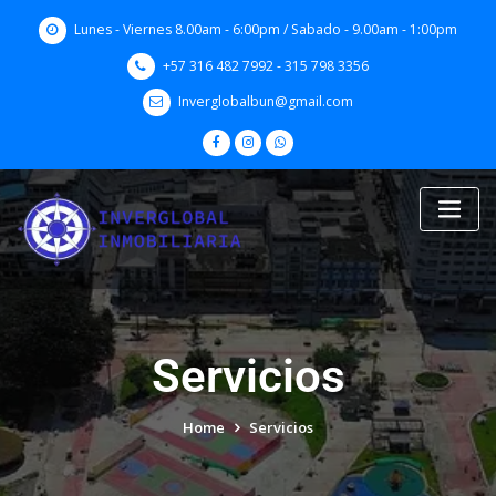
Skip
Lunes - Viernes 8.00am - 6:00pm / Sabado - 9.00am - 1:00pm
to
content
+57 316 482 7992 - 315 798 3356
Inverglobalbun@gmail.com
Servicios
Home
Servicios