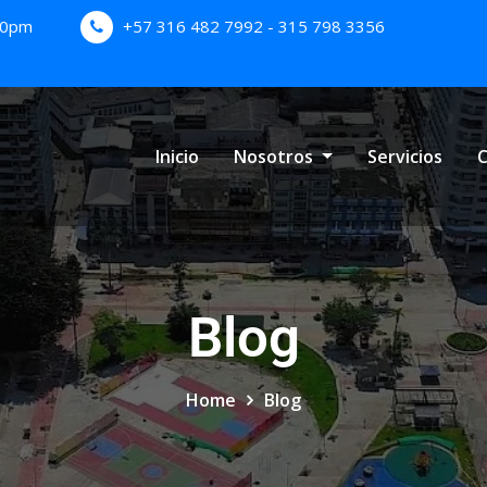
:00pm
+57 316 482 7992 - 315 798 3356
Inicio
Nosotros
Servicios
C
Blog
Home
Blog