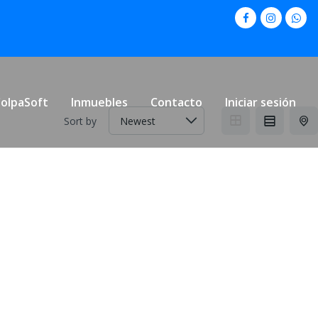
olpaSoft
Inmuebles
Contacto
Iniciar sesión
Sort by