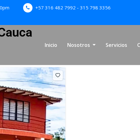
:00pm
+57 316 482 7992 - 315 798 3356
 Cauca
Inicio
Nosotros
Servicios
C