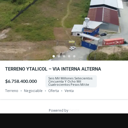
TERRENO YTALICOL – VIA INTERNA ALTERNA
Seis Mil Millones Setecientos
$6.758.400.000
Cincuenta Y Ocho Mil
Cuatrocientos Pesos M/cte
Terreno
Negociable
Oferta
Venta
Powered by
Estatik