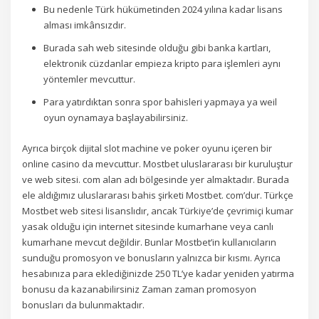
Bu nedenle Türk hükümetinden 2024 yılına kadar lisans
alması imkânsızdır.
Burada sah web sitesinde olduğu gibi banka kartları,
elektronik cüzdanlar empieza kripto para işlemleri aynı
yöntemler mevcuttur.
Para yatırdıktan sonra spor bahisleri yapmaya ya weil
oyun oynamaya başlayabilirsiniz.
Ayrıca birçok dijital slot machine ve poker oyunu içeren bir
online casino da mevcuttur. Mostbet uluslararası bir kuruluştur
ve web sitesi. com alan adı bölgesinde yer almaktadır. Burada
ele aldığımız uluslararası bahis şirketi Mostbet. com’dur. Türkçe
Mostbet web sitesi lisanslıdır, ancak Türkiye’de çevrimiçi kumar
yasak olduğu için internet sitesinde kumarhane veya canlı
kumarhane mevcut değildir. Bunlar Mostbet’in kullanıcıların
sunduğu promosyon ve bonusların yalnızca bir kısmı. Ayrıca
hesabınıza para eklediğinizde 250 TL’ye kadar yeniden yatırma
bonusu da kazanabilirsiniz Zaman zaman promosyon
bonusları da bulunmaktadır.