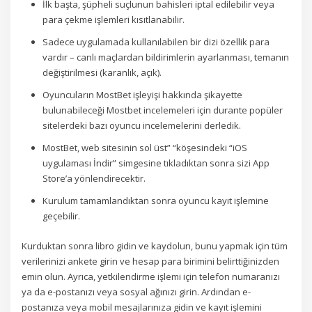
İlk başta, şüpheli suçlunun bahisleri iptal edilebilir veya
para çekme işlemleri kısıtlanabilir.
Sadece uygulamada kullanılabilen bir dizi özellik para
vardır – canlı maçlardan bildirimlerin ayarlanması, temanın
değiştirilmesi (karanlık, açık).
Oyuncuların MostBet işleyişi hakkında şikayette
bulunabileceği Mostbet incelemeleri için durante popüler
sitelerdeki bazı oyuncu incelemelerini derledik.
MostBet, web sitesinin sol üst” “köşesindeki “iOS
uygulaması İndir” simgesine tıkladıktan sonra sizi App
Store’a yönlendirecektir.
Kurulum tamamlandıktan sonra oyuncu kayıt işlemine
geçebilir.
Kurduktan sonra libro gidin ve kaydolun, bunu yapmak için tüm
verilerinizi ankete girin ve hesap para birimini belirttiğinizden
emin olun. Ayrıca, yetkilendirme işlemi için telefon numaranızı
ya da e-postanızı veya sosyal ağınızı girin. Ardından e-
postanıza veya mobil mesajlarınıza gidin ve kayıt işlemini