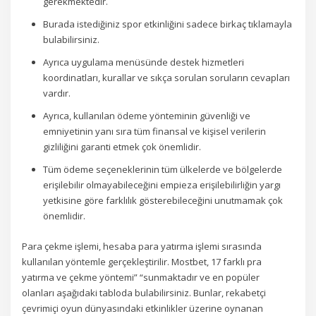
gerekmektedir.
Burada istediğiniz spor etkinliğini sadece birkaç tıklamayla
bulabilirsiniz.
Ayrıca uygulama menüsünde destek hizmetleri
koordinatları, kurallar ve sıkça sorulan soruların cevapları
vardır.
Ayrıca, kullanılan ödeme yönteminin güvenliği ve
emniyetinin yanı sıra tüm finansal ve kişisel verilerin
gizliliğini garanti etmek çok önemlidir.
Tüm ödeme seçeneklerinin tüm ülkelerde ve bölgelerde
erişilebilir olmayabileceğini empieza erişilebilirliğin yargı
yetkisine göre farklılık gösterebileceğini unutmamak çok
önemlidir.
Para çekme işlemi, hesaba para yatırma işlemi sırasında
kullanılan yöntemle gerçekleştirilir. Mostbet, 17 farklı pra
yatırma ve çekme yöntemi” “sunmaktadır ve en popüler
olanları aşağıdaki tabloda bulabilirsiniz. Bunlar, rekabetçi
çevrimiçi oyun dünyasındaki etkinlikler üzerine oynanan