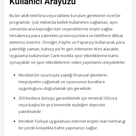
Kullanıcı Arayüzü
Bu bir akıllı telefona veya tablete kurulum gerektiren özel bir
programdır. Çok miktarda bellek kullanımını sağlamaz, aynı
zamanda ana kaynağın tüm seçeneklerine erişim sağlar.
Hesabınıza para yatırırken promosyonlara ve tekliflere dikkat
etmenizi öneririz. Örneğin, PayFix ve Papara’yı kullanarak para
yatırıldığı zaman, bahisçi pe?in geri ödemenin %’ini alacaktır.
Uygulama kullanıcıları Canlı modda spor etkinliklerine bahis
oynayabilir ve spor etkinliklerinin video yayınlarını izleyebilirler.
Mostbet bir oyuncuyla yaptığı finansal işlemlerin
meşruiyetini sağlamak ve oyuncunun kurallara
uygunluğunu doğrulamak için gereklidir.
250 bedava dönüşü garantilemek için minimal 230 Lira
veya başka bir pra biriminde eşdeğeri depozito
yatırılmalıdır.
Mostbet Türkiye uygulaması internet erişimi olan herhangi
bir yerde kolaylıkla bahis yapmanızı sağlar.