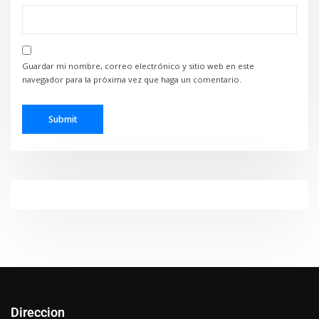
Guardar mi nombre, correo electrónico y sitio web en este
navegador para la próxima vez que haga un comentario.
Direccion