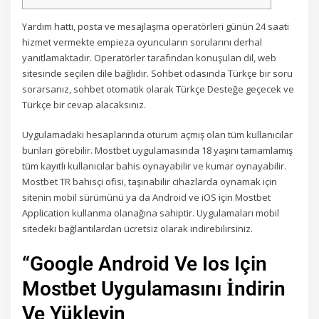
Yardım hattı, posta ve mesajlaşma operatörleri günün 24 saati
hizmet vermekte empieza oyuncuların sorularını derhal
yanıtlamaktadır. Operatörler tarafından konuşulan dil, web
sitesinde seçilen dile bağlıdır. Sohbet odasında Türkçe bir soru
sorarsanız, sohbet otomatik olarak Türkçe Desteğe geçecek ve
Türkçe bir cevap alacaksınız.
Uygulamadaki hesaplarında oturum açmış olan tüm kullanıcılar
bunları görebilir. Mostbet uygulamasında 18 yaşını tamamlamış
tüm kayıtlı kullanıcılar bahis oynayabilir ve kumar oynayabilir.
Mostbet TR bahisçi ofisi, taşınabilir cihazlarda oynamak için
sitenin mobil sürümünü ya da Android ve iOS için Mostbet
Application kullanma olanağına sahiptir. Uygulamaları mobil
sitedeki bağlantılardan ücretsiz olarak indirebilirsiniz.
“Google Android Ve Ios Için
Mostbet Uygulamasını İndirin
Ve Yükleyin