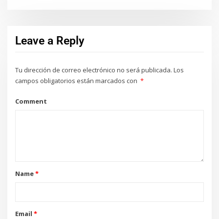
Leave a Reply
Tu dirección de correo electrónico no será publicada.
Los
campos obligatorios están marcados con
*
Comment
Name
*
Email
*