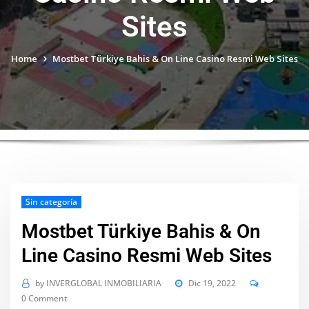
Sites
Home
Mostbet Türkiye Bahis & On Line Casino Resmi Web Sites
Sin categoría
Mostbet Türkiye Bahis & On
Line Casino Resmi Web Sites
by
INVERGLOBAL INMOBILIARIA
Dic 19, 2022
0 Comment