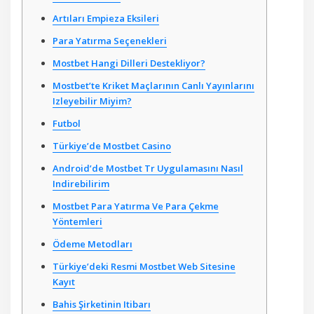
Artıları Empieza Eksileri
Para Yatırma Seçenekleri
Mostbet Hangi Dilleri Destekliyor?
Mostbet’te Kriket Maçlarının Canlı Yayınlarını
Izleyebilir Miyim?
Futbol
Türkiye’de Mostbet Casino
Android’de Mostbet Tr Uygulamasını Nasıl
Indirebilirim
Mostbet Para Yatırma Ve Para Çekme
Yöntemleri
Ödeme Metodları
Türkiye’deki Resmi Mostbet Web Sitesine
Kayıt
Bahis Şirketinin Itibarı