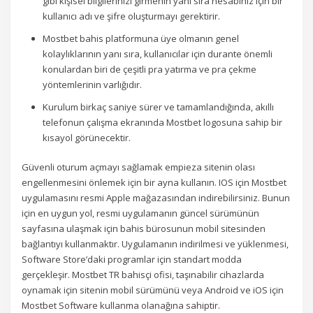
gibi kişisel bilgilerinizi girmenin yanı sıra hesabınız için bir
kullanıcı adı ve şifre oluşturmayı gerektirir.
Mostbet bahis platformuna üye olmanın genel
kolaylıklarının yanı sıra, kullanıcılar için durante önemli
konulardan biri de çeşitli pra yatırma ve pra çekme
yöntemlerinin varlığıdır.
Kurulum birkaç saniye sürer ve tamamlandığında, akıllı
telefonun çalışma ekranında Mostbet logosuna sahip bir
kısayol görünecektir.
Güvenli oturum açmayı sağlamak empieza sitenin olası
engellenmesini önlemek için bir ayna kullanın. IOS için Mostbet
uygulamasını resmi Apple mağazasından indirebilirsiniz. Bunun
için en uygun yol, resmi uygulamanın güncel sürümünün
sayfasına ulaşmak için bahis bürosunun mobil sitesinden
bağlantıyı kullanmaktır. Uygulamanın indirilmesi ve yüklenmesi,
Software Store’daki programlar için standart modda
gerçekleşir. Mostbet TR bahisçi ofisi, taşınabilir cihazlarda
oynamak için sitenin mobil sürümünü veya Android ve iOS için
Mostbet Software kullanma olanağına sahiptir.