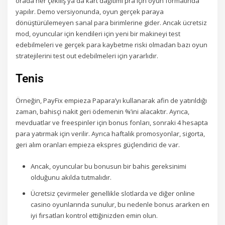
orada her çekiliş ya da kart dağıtımı pra için oyun formatında
yapılır. Demo versiyonunda, oyun gerçek paraya
dönüştürülemeyen sanal para birimlerine gider. Ancak ücretsiz
mod, oyuncular için kendileri için yeni bir makineyi test
edebilmeleri ve gerçek para kaybetme riski olmadan bazı oyun
stratejilerini test out edebilmeleri için yararlıdır.
Tenis
Örneğin, PayFix empieza Papara’yı kullanarak afin de yatırıldığı
zaman, bahisçi nakit geri ödemenin %’ini alacaktır. Ayrıca,
mevduatlar ve freespinler için bonus fonları, sonraki 4 hesapta
para yatırmak için verilir. Ayrıca haftalık promosyonlar, sigorta,
geri alım oranları empieza ekspres güçlendirici de var.
Ancak, oyuncular bu bonusun bir bahis gereksinimi
olduğunu akılda tutmalıdır.
Ücretsiz çevirmeler genellikle slotlarda ve diğer online
casino oyunlarında sunulur, bu nedenle bonus ararken en
iyi fırsatları kontrol ettiğinizden emin olun.