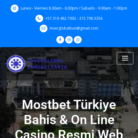
Skip
Lunes - Viernes 8.00am - 6:00pm / Sabado - 9.00am - 1:00pm
to
content
+57 316 482 7992 - 315 798 3356
Inverglobalbun@gmail.com
Mostbet Türkiye
Bahis & On Line
Casino Resmi Web