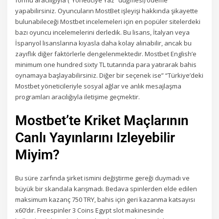
formu aracılığıyla (“Yöneticiye Yaz” düğmesi) ödeme
yapabilirsiniz. Oyuncuların MostBet işleyişi hakkında şikayette
bulunabileceği Mostbet incelemeleri için en popüler sitelerdeki
bazı oyuncu incelemelerini derledik. Bu lisans, İtalyan veya
İspanyol lisanslarına kıyasla daha kolay alınabilir, ancak bu
zayıflık diğer faktörlerle dengelenmektedir. Mostbet English’e
minimum one hundred sixty TL tutarında para yatırarak bahis
oynamaya başlayabilirsiniz. Diğer bir seçenek ise” “Türkiye’deki
Mostbet yöneticileriyle sosyal ağlar ve anlık mesajlaşma
programları aracılığıyla iletişime geçmektir.
Mostbet’te Kriket Maçlarının
Canlı Yayınlarını Izleyebilir
Miyim?
Bu süre zarfında şirket ismini değiştirme gereği duymadı ve
büyük bir skandala karışmadı. Bedava spinlerden elde edilen
maksimum kazanç 750 TRY, bahis için geri kazanma katsayısı
x60’dır. Freespinler 3 Coins Egypt slot makinesinde