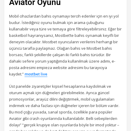
Aviator Oyunu
Mobil cihazlardan bahis oynamayı tercih edenler için en iyi yol
budur. İstediğiniz oyunu bulmak için arama çubuğunu
kullanabilir veya türe ve temaya göre filtreleyebilirsiniz. Eğer bir
basketbol hayranıysanız, Mostbet’te bahis oynamak keyifli bir
deneyim olacaktır. Mostbet oyuncuların verilerini herhangi bir
üçüncü tarafla paylaşmaz. Olağan bahis ve Mostbet bahis
borsası, farklı şekillerde çalışan iki farklı bahis türüdür. Bir
dahaki sefere yorum yaptığımda kullanılmak üzere adımı, e-
posta adresimi empieza website adresimi bu tarayıcıya
kaydet.”
mostbet live
Üst panelde ziyaretçiler kişisel hesaplarına kaydolmak ve
oturum açmak için düğmeleri görebilmekte. Ayrıca güncel
promosyonlar, arayüz dilini değiştirmek, mobil uygulamaları
indirmek ve daha fazlası için düğmeler içeren bir bölüm vardır.
Bu mod çoğu yuvada, sanal sporda, özellikle para popüler
Aviator gibi crash oyunlarında kullanılabilir. Belli sebeplerden
dolayı” “gerçek krupiye olan oyunlarda böyle bir imod yoktur –