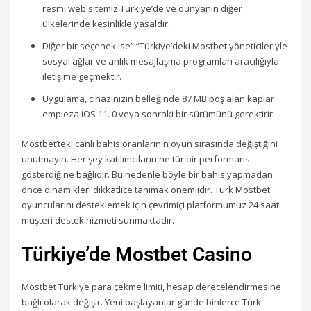
resmi web sitemiz Türkiye’de ve dünyanın diğer
ülkelerinde kesinlikle yasaldır.
Diğer bir seçenek ise” “Türkiye’deki Mostbet yöneticileriyle
sosyal ağlar ve anlık mesajlaşma programları aracılığıyla
iletişime geçmektir.
Uygulama, cihazınızın belleğinde 87 MB boş alan kaplar
empieza iOS 11. 0 veya sonraki bir sürümünü gerektirir.
Mostbet’teki canlı bahis oranlarının oyun sırasında değiştiğini
unutmayın. Her şey katılımcıların ne tür bir performans
gösterdiğine bağlıdır. Bu nedenle böyle bir bahis yapmadan
önce dinamikleri dikkatlice tanımak önemlidir. Türk Mostbet
oyuncularını desteklemek için çevrimiçi platformumuz 24 saat
müşteri destek hizmeti sunmaktadır.
Türkiye’de Mostbet Casino
Mostbet Türkiye para çekme limiti, hesap derecelendirmesine
bağlı olarak değişir. Yeni başlayanlar günde binlerce Türk