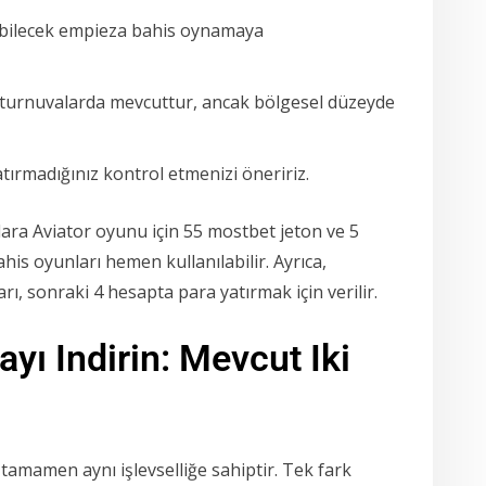
abilecek empieza bahis oynamaya
i turnuvalarda mevcuttur, ancak bölgesel düzeyde
atırmadığınız kontrol etmenizi öneririz.
ara Aviator oyunu için 55 mostbet jeton ve 5
ahis oyunları hemen kullanılabilir. Ayrıca,
rı, sonraki 4 hesapta para yatırmak için verilir.
yı Indirin: Mevcut Iki
 tamamen aynı işlevselliğe sahiptir. Tek fark