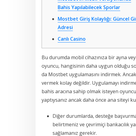
Bahis Yapılabilecek Sporlar
Mostbet Giriş Kolaylığı: Güncel Gi
Adresi
Canlı Casino
Bu durumda mobil cihazınıza bir ayna veya 
oyuncu, hangisinin daha uygun olduğu so
da Mostbet uygulamasını indirmek. Ancak 
vermek kolay değildir. Uygulamayı indirmek
bahis aracına sahip olmak isteyen oyuncula
yaptıysanız ancak daha önce ana siteyi ku
Diğer durumlarda, desteğe başvurmanız
belirtmeniz ve çevrimiçi bankacılık 
sağlamanız gerekir.