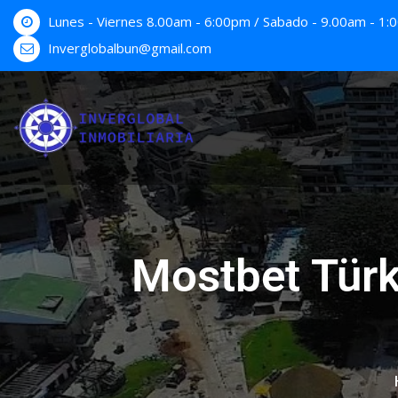
Skip
Lunes - Viernes 8.00am - 6:00pm / Sabado - 9.00am - 1
to
Inverglobalbun@gmail.com
content
Mostbet Türki