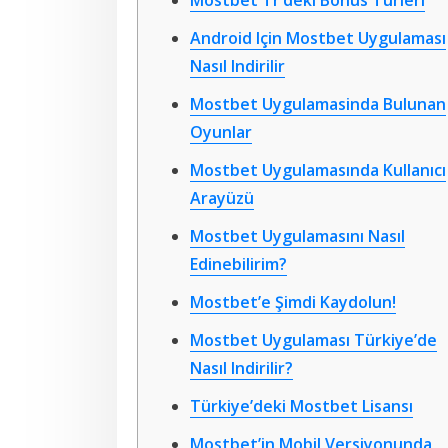
Android Için Mostbet Uygulaması
Nasıl Indirilir
Mostbet Uygulamasinda Bulunan
Oyunlar
Mostbet Uygulamasında Kullanıcı
Arayüzü
Mostbet Uygulamasını Nasıl
Edinebilirim?
Mostbet’e Şimdi Kaydolun!
Mostbet Uygulaması Türkiye’de
Nasıl Indirilir?
Türkiye’deki Mostbet Lisansı
Mostbet’in Mobil Versiyonunda