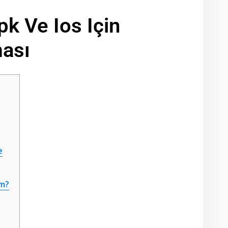
k Ve Ios Için
ası
e
̇m?