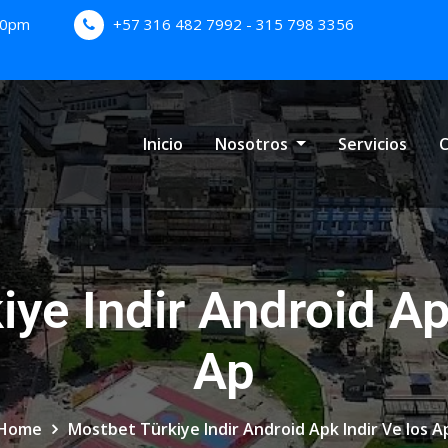
:00pm
+57 316 482 7992 - 315 798 3356
Inicio
Nosotros
Servicios
C
ye Indir Android Ap
Ap
Home
Mostbet Türkiye Indir Android Apk Indir Ve Ios A