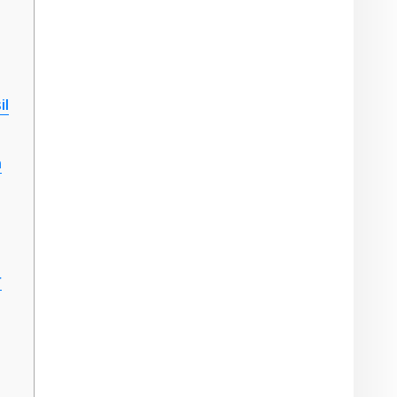
il
n
r