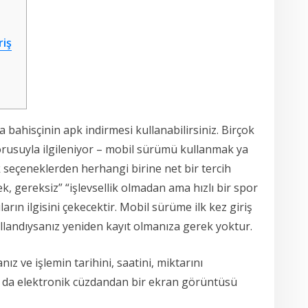
riş
bahisçinin apk indirmesi kullanabilirsiniz. Birçok
rusuyla ilgileniyor – mobil sürümü kullanmak ya
seçeneklerden herhangi birine net bir tercih
, gereksiz” “işlevsellik olmadan ama hızlı bir spor
rın ilgisini çekecektir. Mobil sürüme ilk kez giriş
llandıysanız yeniden kayıt olmanıza gerek yoktur.
 ve işlemin tarihini, saatini, miktarını
ya da elektronik cüzdandan bir ekran görüntüsü