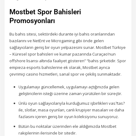
Mostbet Spor Bahisleri
Promosyonları
Bu bahis sitesi, sektördeki durante iyi bahis oranlarından
bazılarını ve NetEnt ve Microgaming gibi önde gelen
sağlayıcıların geniş bir oyun yelpazesini sunar. Mostbet Türkiye
– Küresel spor bahisleri ve kumar pazarında Curaçao’nun
offshore lisansı altında faaliyet gösteren” “bahis şirketidir. Spor
empieza esports bahislerine ek olarak, Mostbet ayrıca
çevrimiçi casino hizmetleri, sanal spor ve çekiliş sunmaktadır.
Uygulamayı güncellemek, uygulamayı açtığınızda gelen
geliştiricilerin isteği üzerine zaman yürütülen bir süreçtir.
Ünlü oyun sağlayıcılarıyla kurduğumuz işbirlikleri vas?tas?
ile, slotlar, masa oyunları, canlı krupiyer masaları ve daha
fazlasını içeren geniş bir oyun koleksiyonu sunuyoruz.
Bütün bu noktalar üzerinden ele aldığımızda Mostbet
rakiplerinin ilerisinde bir sitedir.