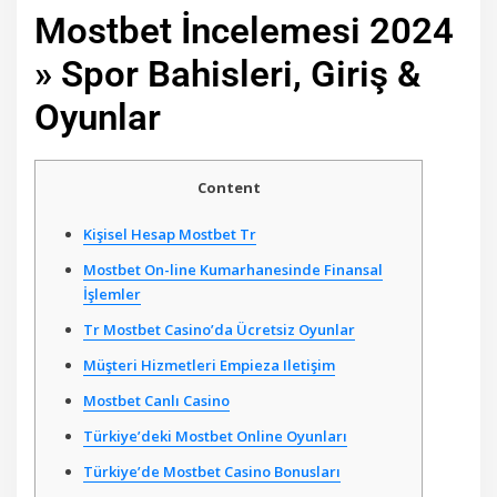
Mostbet İncelemesi 2024
» Spor Bahisleri, Giriş &
Oyunlar
Content
Kişisel Hesap Mostbet Tr
Mostbet On-line Kumarhanesinde Finansal
İşlemler
Tr Mostbet Casino’da Ücretsiz Oyunlar
Müşteri Hizmetleri Empieza Iletişim
Mostbet Canlı Casino
Türkiye’deki Mostbet Online Oyunları
Türkiye’de Mostbet Casino Bonusları