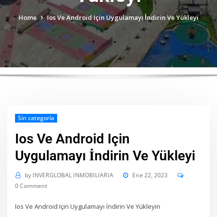
Home
Ios Ve Android Için Uygulamayı İndirin Ve Yükleyi
Sin categoría
Ios Ve Android Için
Uygulamayı İndirin Ve Yükleyi
by
INVERGLOBAL INMOBILIARIA
Ene 22, 2023
0 Comment
Ios Ve Android Için Uygulamayı İndirin Ve Yükleyin