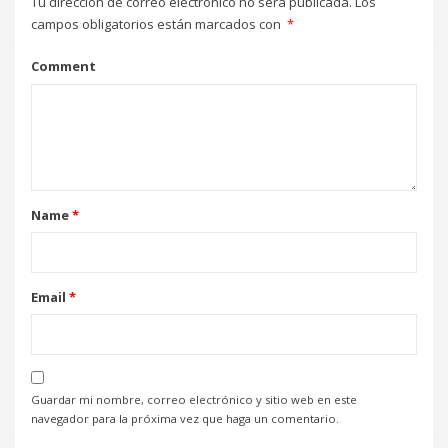
Tu dirección de correo electrónico no será publicada.
Los
campos obligatorios están marcados con
*
Comment
Name
*
Email
*
Guardar mi nombre, correo electrónico y sitio web en este
navegador para la próxima vez que haga un comentario.