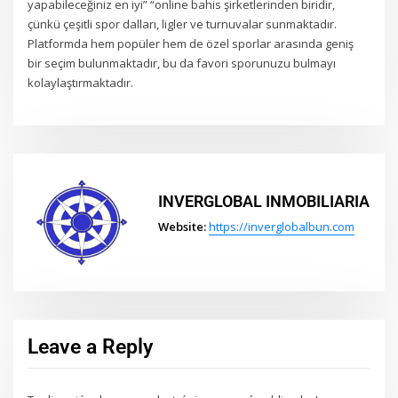
yapabileceğiniz en iyi” “online bahis şirketlerinden biridir,
çünkü çeşitli spor dalları, ligler ve turnuvalar sunmaktadır.
Platformda hem popüler hem de özel sporlar arasında geniş
bir seçim bulunmaktadır, bu da favori sporunuzu bulmayı
kolaylaştırmaktadır.
INVERGLOBAL INMOBILIARIA
Website:
https://inverglobalbun.com
Leave a Reply