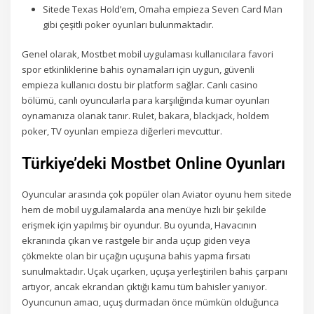
Sitede Texas Hold’em, Omaha empieza Seven Card Man
gibi çeşitli poker oyunları bulunmaktadır.
Genel olarak, Mostbet mobil uygulaması kullanıcılara favori
spor etkinliklerine bahis oynamaları için uygun, güvenli
empieza kullanıcı dostu bir platform sağlar. Canlı casino
bölümü, canlı oyuncularla para karşılığında kumar oyunları
oynamanıza olanak tanır. Rulet, bakara, blackjack, holdem
poker, TV oyunları empieza diğerleri mevcuttur.
Türkiye’deki Mostbet Online Oyunları
Oyuncular arasında çok popüler olan Aviator oyunu hem sitede
hem de mobil uygulamalarda ana menüye hızlı bir şekilde
erişmek için yapılmış bir oyundur. Bu oyunda, Havacının
ekranında çıkan ve rastgele bir anda uçup giden veya
çökmekte olan bir uçağın uçuşuna bahis yapma fırsatı
sunulmaktadır. Uçak uçarken, uçuşa yerleştirilen bahis çarpanı
artıyor, ancak ekrandan çıktığı kamu tüm bahisler yanıyor.
Oyuncunun amacı, uçuş durmadan önce mümkün olduğunca