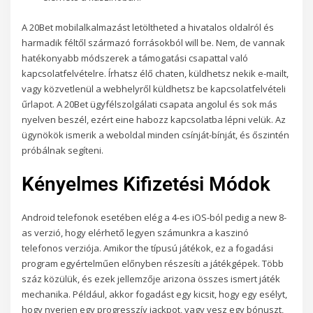
A 20Bet mobilalkalmazást letöltheted a hivatalos oldalról és
harmadik féltől származó forrásokból will be. Nem, de vannak
hatékonyabb módszerek a támogatási csapattal való
kapcsolatfelvételre. Írhatsz élő chaten, küldhetsz nekik e-mailt,
vagy közvetlenül a webhelyről küldhetsz be kapcsolatfelvételi
űrlapot. A 20Bet ügyfélszolgálati csapata angolul és sok más
nyelven beszél, ezért eine habozz kapcsolatba lépni velük. Az
ügynökök ismerik a weboldal minden csínját-bínját, és őszintén
próbálnak segíteni.
Kényelmes Kifizetési Módok
Android telefonok esetében elég a 4-es iOS-ból pedig a new 8-
as verzió, hogy elérhető legyen számunkra a kaszinó
telefonos verziója. Amikor the típusú játékok, ez a fogadási
program egyértelműen előnyben részesíti a játékgépek. Több
száz közülük, és ezek jellemzője arizona összes ismert játék
mechanika. Például, akkor fogadást egy kicsit, hogy egy esélyt,
hogy nyerjen egy progresszív jackpot, vagy vesz egy bónuszt,