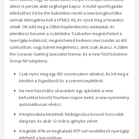
akkor is percek alatt segítséget kapsz. A mobil sportfogadás
eléréséhez írd be the bukméker nevét a new böngésződbe
(annak támogatnia kell a HTML5-öt), és nyisd meg a hivatalos
oldalt. Ott add meg a 20Bet bejelentkezési adataidat, és
jelentkezz become a számládra. Szabadon megnézheted a
nyerőgép-kollekciót, megnézheted kedvenc meccseidet az élő
szekcióban, vagy bármit megtehetsz, amit csak akarsz. A 20Bet
the Curacao Gaming Specialist licence, és a new TechSolutions
Group NV tulajdona.
Csak nyiss meg egy élő conversation ablakot, és írd meg a
kérdést a fogadásról és a szerencsejátékról.
Ha nem használsz skavanker egy ajánlatot a new
befizetést követő fourteen napon belül, a new nyeremény
automatikusan elvész.
A kriptovaluta kérelmek feldolgozása kicsivel hosszabb
ideig tart, és akár 12 órát is igénybe vehet.
A legtöbb 97%-ot meghaladó RTP-vel rendelkező nyerőgép
elérhető a kaszinóban.