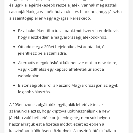
és ugrik a legérdekesebb része a játék. Vannak még asztali
casinojátékok, great például a rulett és blackjack, hogy játszhat
a számítógép ellen vagy egy igazi kereskedő.
Ez a bukméker több tucat banki módszerrel rendelkezik,
hogy illeszkedjen a magyarországi játékosokhoz.
Ott add meg a 20Bet bejelentkezési adataidat, és
jelentkezz be a számládra.
Alternatív megoldásként küldhetsz e-mailt a new címre,
vagy kitölthetsz egy kapcsolatfelvételi űrlapot a
weboldalon.
Biztonsági oldalról, a kaszinó Magyarországon az egyik
legjobb választás.
A 20Bet azon szolgáltatók egyik, akik lehetővé teszik
számunkra azt is, hogy kriptovalutát használjunk a new
játékba való befizetéskor. Jelenleg még nem sok helyen
használhatjuk ezt a fizetési módot, ezért ez ebben a
kaszinóban különösen közkedvelt. A kaszinó játék kínálata