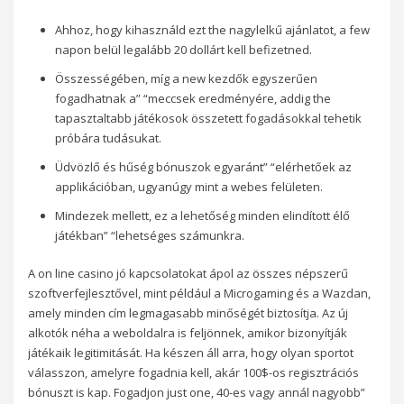
Ahhoz, hogy kihasználd ezt the nagylelkű ajánlatot, a few
napon belül legalább 20 dollárt kell befizetned.
Összességében, míg a new kezdők egyszerűen
fogadhatnak a” “meccsek eredményére, addig the
tapasztaltabb játékosok összetett fogadásokkal tehetik
próbára tudásukat.
Üdvözlő és hűség bónuszok egyaránt” “elérhetőek az
applikációban, ugyanúgy mint a webes felületen.
Mindezek mellett, ez a lehetőség minden elindított élő
játékban” “lehetséges számunkra.
A on line casino jó kapcsolatokat ápol az összes népszerű
szoftverfejlesztővel, mint például a Microgaming és a Wazdan,
amely minden cím legmagasabb minőségét biztosítja. Az új
alkotók néha a weboldalra is feljönnek, amikor bizonyítják
játékaik legitimitását. Ha készen áll arra, hogy olyan sportot
válasszon, amelyre fogadnia kell, akár 100$-os regisztrációs
bónuszt is kap. Fogadjon just one, 40-es vagy annál nagyobb”