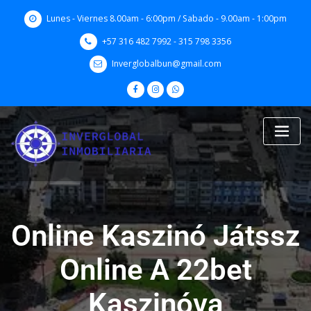
Skip
Lunes - Viernes 8.00am - 6:00pm / Sabado - 9.00am - 1:00pm
to
content
+57 316 482 7992 - 315 798 3356
Inverglobalbun@gmail.com
Online Kaszinó Játssz
Online A 22bet
Kaszinóva