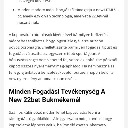
összegek követését.
Minden modern mobil böngésző támogatja a new HTML5-
öt, amely egy olyan technológia, amelyet a 22Bet-nél
használnak.
A kriptovaluta átutalások kivételével bármilyen befizetési
módot használhatsz, hogy jogosult legyél erre arizona
üdvözlőcsomagra. Emellett szinte bármilyen fogadási típust és
fogadást választhatsz egyszerre több sportágban. A
bónuszösszeget nem veheted fel, sobre az ebből the pénzből
kapott összes nyereményt megkaphatod. Ha nem használsz
fel egy ajánlatot a befizetést követő fourteen napon belül, a
new nyeremény automatikusan elvész.
Minden Fogadási Tevékenység A
New 22bet Bukmékernél
Számos különböző módon lehet kapcsolatba lépni a
támogatási ügynökökkel. A leggyorsabb módja annak, hogy
kapcsolatba léphess velük, ha írsz élő chaten. Alternatív