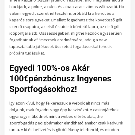
a new kaszinó „Asztali játékok” részébe, ahol megtalálhatod a
blackjack, a póker, a rulett és a baccarat számos változatát. Ha
valami egyedit szeretnél tesztelni, próbáld ki a kenót és a
kaparós sorsjegyeket. Emellett fogadhatsz the következő gólt
szerző csapatra, az első és utolsó büntető lapra, az első gól
időpontjára stb. Összességében, míg the kezdők egyszerűen
fogadhatnak a” “meccsek eredményére, addig a new
tapasztaltabb játékosok összetett fogadásokkal tehetik
próbára tudásukat.
Egyedi 100%-os Akár
100€pénzbónusz Ingyenes
Sportfogásokhoz!
Így azon kívül, hogy felkeressük a weboldalt nincs más
dolgunk, csak fogadni vagy épp kaszinózni. A casinojátékok
ugyanúgy működnek mint a webes elérés alatt, the
sportfogadás pedig bármikor elindítható amikor csak kedvünk
tartja. A ki és befizetés is gördülékeny telefonról, és minden