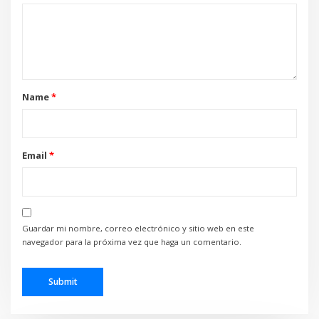
Name
*
Email
*
Guardar mi nombre, correo electrónico y sitio web en este
navegador para la próxima vez que haga un comentario.