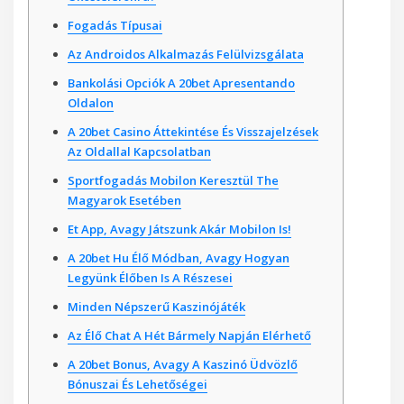
Fogadás Típusai
Az Androidos Alkalmazás Felülvizsgálata
Bankolási Opciók A 20bet Apresentando
Oldalon
A 20bet Casino Áttekintése És Visszajelzések
Az Oldallal Kapcsolatban
Sportfogadás Mobilon Keresztül The
Magyarok Esetében
Et App, Avagy Játszunk Akár Mobilon Is!
A 20bet Hu Élő Módban, Avagy Hogyan
Legyünk Élőben Is A Részesei
Minden Népszerű Kaszinójáték
Az Élő Chat A Hét Bármely Napján Elérhető
A 20bet Bonus, Avagy A Kaszinó Üdvözlő
Bónuszai És Lehetőségei