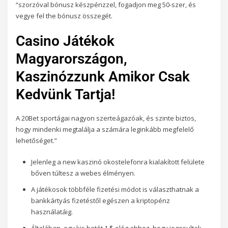
“szorzóval bónusz készpénzzel, fogadjon meg 50-szer, és
vegye fel the bónusz összegét.
Casino Játékok
Magyarországon,
Kaszinózzunk Amikor Csak
Kedvünk Tartja!
A 20Bet sportágai nagyon szerteágazóak, és szinte biztos,
hogy mindenki megtalálja a számára leginkább megfelelő
lehetőséget.”
Jelenleg a new kaszinó okostelefonra kialakított felülete
bőven túltesz a webes élményen.
A játékosok többféle fizetési módot is választhatnak a
bankkártyás fizetéstől egészen a kriptopénz
használatáig.