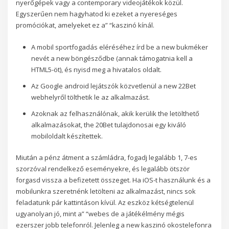
nyerőgépek vagy a contemporary videojátékok közül.
Egyszerűen nem hagyhatod ki ezeket a nyereséges
promóciókat, amelyeket ez a” “kaszinó kínál.
A mobil sportfogadás eléréséhez írd be a new bukméker
nevét a new böngésződbe (annak támogatnia kell a
HTML5-öt), és nyisd meg a hivatalos oldalt.
Az Google android lejátszók közvetlenül a new 22Bet
webhelyről tölthetik le az alkalmazást.
Azoknak az felhasználónak, akik kerülik the letölthető
alkalmazásokat, the 20Bet tulajdonosai egy kiváló
mobiloldalt készítettek.
Miután a pénz átment a számládra, fogadj legalább 1, 7-es
szorzóval rendelkező eseményekre, és legalább ötször
forgasd vissza a befizetett összeget. Ha iOS-t használunk és a
mobilunkra szeretnénk letölteni az alkalmazást, nincs sok
feladatunk pár kattintáson kívül. Az eszköz kétségtelenül
ugyanolyan jó, mint a” “webes de a játékélmény mégis
ezerszer jobb telefonról. Jelenleg a new kaszinó okostelefonra