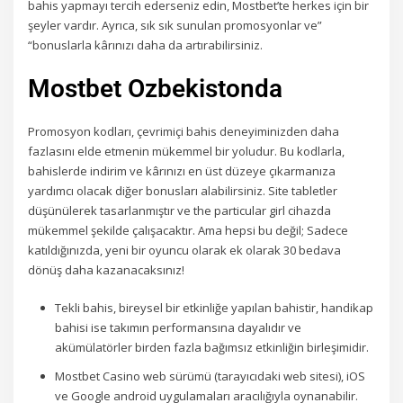
bahis yapmayı tercih ederseniz edin, Mostbet’te herkes için bir
şeyler vardır. Ayrıca, sık sık sunulan promosyonlar ve”
“bonuslarla kârınızı daha da artırabilirsiniz.
Mostbet Ozbekistonda
Promosyon kodları, çevrimiçi bahis deneyiminizden daha
fazlasını elde etmenin mükemmel bir yoludur. Bu kodlarla,
bahislerde indirim ve kârınızı en üst düzeye çıkarmanıza
yardımcı olacak diğer bonusları alabilirsiniz. Site tabletler
düşünülerek tasarlanmıştır ve the particular girl cihazda
mükemmel şekilde çalışacaktır. Ama hepsi bu değil; Sadece
katıldığınızda, yeni bir oyuncu olarak ek olarak 30 bedava
dönüş daha kazanacaksınız!
Tekli bahis, bireysel bir etkinliğe yapılan bahistir, handikap
bahisi ise takımın performansına dayalıdır ve
akümülatörler birden fazla bağımsız etkinliğin birleşimidir.
Mostbet Casino web sürümü (tarayıcıdaki web sitesi), iOS
ve Google android uygulamaları aracılığıyla oynanabilir.