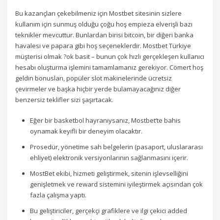
Bu kazançları çekebilmeniz için Mostbet sitesinin sizlere
kullanım için sunmuş olduğu çoğu hoş empieza elverişli bazı
teknikler mevcuttur. Bunlardan birisi bitcoin, bir diğeri banka
havalesi ve papara gibi hoş seçeneklerdir. Mostbet Türkiye
müşterisi olmak ?ok basit – bunun çok hızlı gerçekleşen kullanıcı
hesabı oluşturma işlemini tamamlamanız gerekiyor. Cömert hoş
geldin bonusları, popüler slot makinelerinde ücretsiz
çevirmeler ve başka hiçbir yerde bulamayacağınız diğer
benzersiz teklifler sizi şaşırtacak.
Eğer bir basketbol hayranıysanız, Mostbet’te bahis
oynamak keyifli bir deneyim olacaktır.
Prosedür, yönetime sah belgelerin (pasaport, uluslararası
ehliyet) elektronik versiyonlarının sağlanmasını içerir.
MostBet ekibi, hizmeti geliştirmek, sitenin işlevselliğini
genişletmek ve reward sistemini iyileştirmek açısından çok
fazla çalışma yaptı.
Bu geliştiriciler, gerçekçi grafiklere ve ilgi çekici added