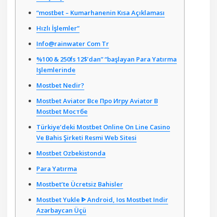
“mostbet – Kumarhanenin Kısa Açıklaması
Hızlı İşlemler”
Info@rainwater Com Tr
%100 & 250fs 12$’dan” “başlayan Para Yatırma
Işlemlerinde
Mostbet Nedir?
Mostbet Aviator Все Про Игру Aviator В
Mostbet Мостбе
Türkiye’deki Mostbet Online On Line Casino
Ve Bahis Şirketi Resmi Web Sitesi
Mostbet Ozbekistonda
Para Yatırma
Mostbet’te Ücretsiz Bahisler
Mostbet Yukle ᐈ Android, Ios Mostbet Indir
Azərbaycan Üçü