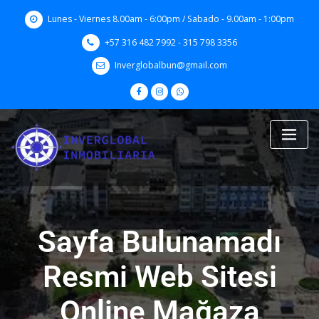
Skip
Lunes - Viernes 8.00am - 6:00pm / Sabado - 9.00am - 1:00pm
to
content
+57 316 482 7992 - 315 798 3356
Inverglobalbun@gmail.com
Sayfa Bulunamadı
Resmi Web Sitesi
Online Mağaza