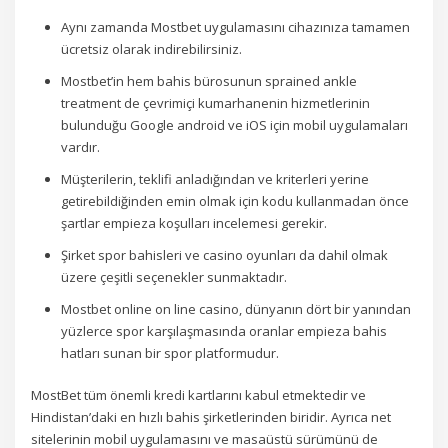
Aynı zamanda Mostbet uygulamasını cihazınıza tamamen
ücretsiz olarak indirebilirsiniz.
Mostbet’in hem bahis bürosunun sprained ankle
treatment de çevrimiçi kumarhanenin hizmetlerinin
bulunduğu Google android ve iOS için mobil uygulamaları
vardır.
Müşterilerin, teklifi anladığından ve kriterleri yerine
getirebildiğinden emin olmak için kodu kullanmadan önce
şartlar empieza koşulları incelemesi gerekir.
Şirket spor bahisleri ve casino oyunları da dahil olmak
üzere çeşitli seçenekler sunmaktadır.
Mostbet online on line casino, dünyanın dört bir yanından
yüzlerce spor karşılaşmasında oranlar empieza bahis
hatları sunan bir spor platformudur.
MostBet tüm önemli kredi kartlarını kabul etmektedir ve
Hindistan’daki en hızlı bahis şirketlerinden biridir. Ayrıca net
sitelerinin mobil uygulamasını ve masaüstü sürümünü de