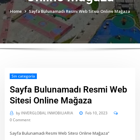
Home
Sayfa Bulunamadı Resmi Web Sitesi Online Mağaza
Sin categoría
Sayfa Bulunamadı Resmi Web
Sitesi Online Mağaza
by
INVERGLOBAL INMOBILIARIA
Feb 10, 2023
0 Comment
Sayfa Bulunamadı Resmi Web Sitesi Online Mağaza”