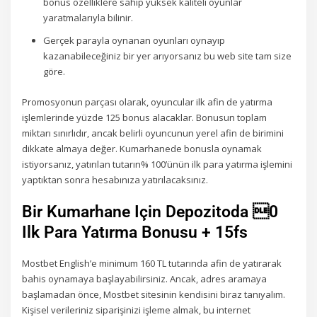
bonus özelliklere sahip yüksek kaliteli oyunlar
yaratmalarıyla bilinir.
Gerçek parayla oynanan oyunları oynayıp
kazanabileceğiniz bir yer arıyorsanız bu web site tam size
göre.
Promosyonun parçası olarak, oyuncular ilk afin de yatırma
işlemlerinde yüzde 125 bonus alacaklar. Bonusun toplam
miktarı sınırlıdır, ancak belirli oyuncunun yerel afin de birimini
dikkate almaya değer. Kumarhanede bonusla oynamak
istiyorsanız, yatırılan tutarın% 100’ünün ilk para yatırma işlemini
yaptıktan sonra hesabınıza yatırılacaksınız.
Bir Kumarhane Için Depozitoda 0
Ilk Para Yatırma Bonusu + 15fs
Mostbet English’e minimum 160 TL tutarında afin de yatırarak
bahis oynamaya başlayabilirsiniz. Ancak, adres aramaya
başlamadan önce, Mostbet sitesinin kendisini biraz tanıyalım.
Kişisel verileriniz siparişinizi işleme almak, bu internet