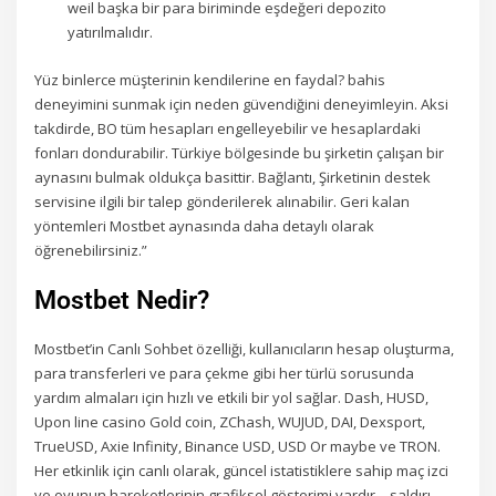
weil başka bir para biriminde eşdeğeri depozito
yatırılmalıdır.
Yüz binlerce müşterinin kendilerine en faydal? bahis
deneyimini sunmak için neden güvendiğini deneyimleyin. Aksi
takdirde, BO tüm hesapları engelleyebilir ve hesaplardaki
fonları dondurabilir. Türkiye bölgesinde bu şirketin çalışan bir
aynasını bulmak oldukça basittir. Bağlantı, Şirketinin destek
servisine ilgili bir talep gönderilerek alınabilir. Geri kalan
yöntemleri Mostbet aynasında daha detaylı olarak
öğrenebilirsiniz.”
Mostbet Nedir?
Mostbet’in Canlı Sohbet özelliği, kullanıcıların hesap oluşturma,
para transferleri ve para çekme gibi her türlü sorusunda
yardım almaları için hızlı ve etkili bir yol sağlar. Dash, HUSD,
Upon line casino Gold coin, ZChash, WUJUD, DAI, Dexsport,
TrueUSD, Axie Infinity, Binance USD, USD Or maybe ve TRON.
Her etkinlik için canlı olarak, güncel istatistiklere sahip maç izci
ve oyunun hareketlerinin grafiksel gösterimi vardır – saldırı