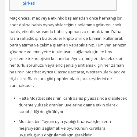
Şirketi
Maç öncesi, maç veya etkinlik başlamadan önce herhangi bir
spor dalına bahis oynayabileceğiniz anlamına gelirken, canlı
bahis, etkinlik sırasında bahis yapmanıza olanak tanır. Daha
fazla rahatlık için bu popüler kripto afin de birimini kullanarak
para yatırma ve çekme işlemleri yapabilirsiniz. Tüm verilerinizin
güvende ve emniyette tutulmasını sağlamak için en boy
şifreleme teknolojisini kullanırlar. Ayrıca, müşteri destek ekibi
her türlü sorunuzu veya endişenizi yanıtlamak için her zaman
hazırdır. Mostbet ayrıca Classic Baccarat, Western Blackjack ve
High Limit Black jack gibi popüler black jack çeşitlerini de
sunmaktadır.
Hatta Mostbet sitesinin, canlı bahis piyasasında olabilecek
durante yüksek oranları üyelerine daima etkin olarak
sunabildiği de görülüyor.
Mostbet bir” “oyuncuyla yaptığı finansal işlemlerin
meşruiyetini sağlamak ve oyuncunun kurallara
uygunluğunu doğrulamak için gereklidir.