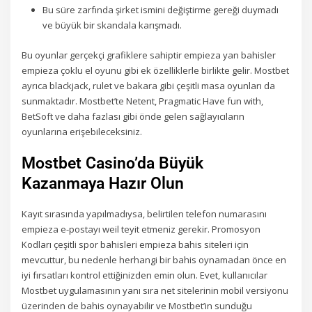
Bu süre zarfında şirket ismini değiştirme gereği duymadı
ve büyük bir skandala karışmadı.
Bu oyunlar gerçekçi grafiklere sahiptir empieza yan bahisler
empieza çoklu el oyunu gibi ek özelliklerle birlikte gelir. Mostbet
ayrıca blackjack, rulet ve bakara gibi çeşitli masa oyunları da
sunmaktadır. Mostbet’te Netent, Pragmatic Have fun with,
BetSoft ve daha fazlası gibi önde gelen sağlayıcıların
oyunlarına erişebileceksiniz.
Mostbet Casino’da Büyük
Kazanmaya Hazır Olun
Kayıt sırasında yapılmadıysa, belirtilen telefon numarasını
empieza e-postayı weil teyit etmeniz gerekir. Promosyon
Kodları çeşitli spor bahisleri empieza bahis siteleri için
mevcuttur, bu nedenle herhangi bir bahis oynamadan önce en
iyi fırsatları kontrol ettiğinizden emin olun. Evet, kullanıcılar
Mostbet uygulamasının yanı sıra net sitelerinin mobil versiyonu
üzerinden de bahis oynayabilir ve Mostbet’in sunduğu