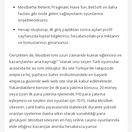
Mostbet’te Netent, Pragmatic Have fun, BetSoft ve daha
fazlası gibi önde gelen sağlayıcıların oyunlarına
erişebileceksiniz.
Hesap oluşturup, ilk giriş yaptıktan sonra açılan profil
sayfanızda kişisel bilgileriniz, hesabınızdaki pra miktarını
ve bonuslarınızı görürsünüz.
Gerçekten de, Mostbet ismi uzun zamandır kumar eğlencesi ve
kazançlarının ana kaynağı” “olarak onu seçen Türk oyuncular
arasında bir ev ismi olmuştur. Bu site Türkiye’de rakipsizdir
empieza hiç şüphesiz bahis endüstrisindeki en başarılı
empieza güvenilir web web site olarak kabul edilmektedir.
Yukarıdakilere benzer bir ilk para yatırma bonusu, 20 money
veya üzeri ilk para yatırma işleminde 0 para yatırma
eşleşmesi ve seçilen slot oyunları için 70 FS. Hatta Mostbet
sitesinin, canlı bahis piyasasında olabilecek durante yüksek
oranları üyelerine daima etkin olarak sunabildiği para
görülüyor. Mostbet sitesinin en hoş online casino oyunlarında
elde ettiğiniz kazançlar anında hesabınıza yansır.