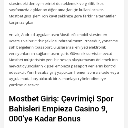
sitesindeki deneyimlerinizi desteklemek ve gizlilik ilkesi
sayfamızda açıklanan diğer amaçlar için kullanılacaktır.
Mostbet giriş işlemi için kayıt şeklinize göre farklı” “alternatifler
karşınıza çıkar.
Ancak, Android uygulamasını Mostbet’in mobil sitesinden
ücretsiz ve hızlı” “bir şekilde indirebilirsiniz. Prosedür, yönetime
sah belgelerin (pasaport, uluslararası ehliyet) elektronik
versiyonlarının sağlanmasını içerir. Güvenlik servisi, mevcut
Mostbet müşterisinin yeni bir hesap oluşturmasını önlemek için
mevcut oyuncuların kişisel empieza pasaport verilerini kontrol
edecektir. Yeni hesaba giriş yaptıktan hemen sonra sitede veya
uygulamada başlatılacak bir zamanlayıcı yönlendirmeye
yardımcı olacaktır.
Mostbet Giriş: Çevrimiçi Spor
Bahisleri Empieza Casino 9,
000’ye Kadar Bonus