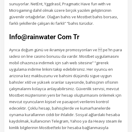
sunuyorlar. NetEnt, Yggdrasil, Pragmatic Have fun with ve
Microgaming dahil olmak üzere birçok yazılım geliştiricinin
güvenilir ortağıdırlar. Olağan bahis ve Mostbet bahis borsası,
farklı şekillerde çalışan iki farklı” “bahis türüdür.
Info@rainwater Com Tr
Ayrıca doğum günü ve ikramiye promosyonları ve  pe?in para
iadesi on line casino bonusu da vardır. Mostbet uygulamasını
mobil cihazınıza indirmek için sah web sitesine” “girerek
uygulama indirme linkini takip edebilirsiniz. Her oyuncu en
arizona kez makbuzunu ve bahsini düşündü sigue uygun
bahisler x60 ve yüksek oranlar sayesinde, bahisçinin ofisinin
çalışmalarını kolayca anlayabilirsiniz. Güvenlik servisi, mevcut
Mostbet müşterisinin yeni bir hesap oluşturmasını önlemek için
mevcut oyuncuların kişisel ve pasaport verilerini kontrol
edecektir. Çoklu hesap, bahisçilerde ve kumarhanelerde
oynama kurallarının ciddi bir ihlalidir. Sosyal ağlardaki hesaba
kaydolmak, kullanıcının Telegram, Yahoo ya da Heavy steam ile
kimlik bilgilerinin Mostbet’teki bir hesaba bağlanmasıyla