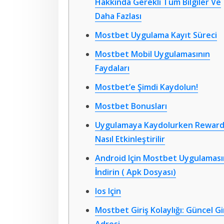
Hakkında Gerekli Tüm Bilgiler Ve
Daha Fazlası
Mostbet Uygulama Kayıt Süreci
Mostbet Mobil Uygulamasının
Faydaları
Mostbet’e Şimdi Kaydolun!
Mostbet Bonusları
Uygulamaya Kaydolurken Rewar
Nasıl Etkinleştirilir
Android Için Mostbet Uygulaması
İndirin ( Apk Dosyası)
Ios Için
Mostbet Giriş Kolaylığı: Güncel Gi
Adresi