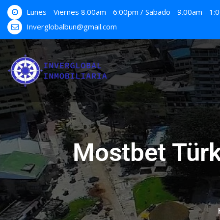
Skip
Lunes - Viernes 8.00am - 6:00pm / Sabado - 9.00am - 1
to
Inverglobalbun@gmail.com
content
Mostbet Türki