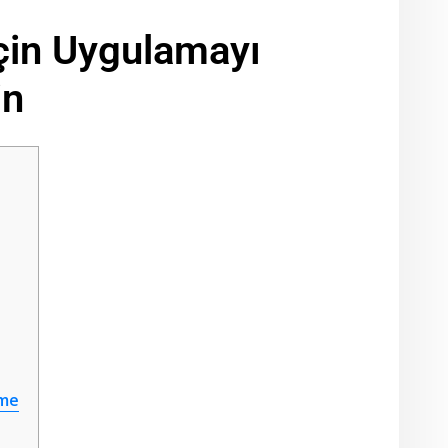
Için Uygulamayı
in
ime