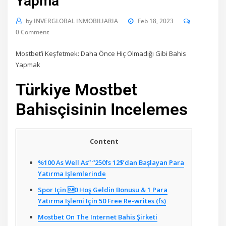
Yapma
by
INVERGLOBAL INMOBILIARIA
Feb 18, 2023
0 Comment
Mostbet’i Keşfetmek: Daha Önce Hiç Olmadığı Gibi Bahis
Yapmak
Türkiye Mostbet
Bahisçisinin Incelemes
Content
%100 As Well As” “250fs 12$’dan Başlayan Para
Yatırma Işlemlerinde
Spor Için 0 Hoş Geldin Bonusu & 1 Para
Yatırma Işlemi Için 50 Free Re-writes (fs)
Mostbet On The Internet Bahis Şirketi