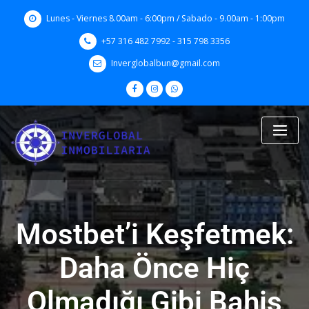
Skip
Lunes - Viernes 8.00am - 6:00pm / Sabado - 9.00am - 1:00pm
to
content
+57 316 482 7992 - 315 798 3356
Inverglobalbun@gmail.com
Mostbet’i Keşfetmek:
Daha Önce Hiç
Olmadığı Gibi Bahis