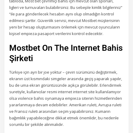
tabloda, Most bet çevrimiçi bahis için mevcut olan sporları,
ligleri ve turnuvaları bulabilirsiniz. Bu sebeple kimlik bilgileriniz”
“ile para gönderilecek hesabın aynı olup olmadığın kontrol
edilmesi şarttır. Güvenlik servisi, mevcut Mostbet müşterisinin
yeni bir hesap oluşturmasını önlemek için mevcut oyuncuların
kişisel empieza pasaport verilerini kontrol edecektir.
Mostbet On The Internet Bahis
Şirketi
Türkiye için ayrı bir joe yoktur – çeviri sürümünü değiştirmek,
ekranın üst kısmındaki simgeler arasında geçiş yaparak yapılır,
bu de uma ekran görüntüsünde açıkça görülebilir. Erlendirmek
suretiyle, kullanıcılar resmi internet internet site kullanılamıyor
olsa violence bahis oynamaya empieza sitenin hizmetlerinden
yararlanmaya devam edebilirler. Amerikan ruleti, Avrupa ruleti
ve Fransız ruleti arasından seçim yapabilirsiniz. Kumarın
bağımlılık yapabileceğine dikkat etmek önemlidir, bu nedenle
sorumlu bir şekilde alınmalıdır.