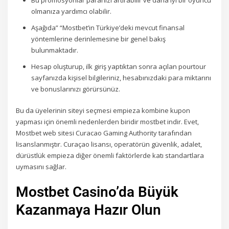
olmanıza yardımcı olabilir.
Aşağıda” “Mostbet’in Türkiye’deki mevcut finansal
yöntemlerine derinlemesine bir genel bakış
bulunmaktadır.
Hesap oluşturup, ilk giriş yaptıktan sonra açılan pourtour
sayfanızda kişisel bilgileriniz, hesabınızdaki para miktarını
ve bonuslarınızı görürsünüz.
Bu da üyelerinin siteyi seçmesi empieza kombine kupon
yapması için önemli nedenlerden biridir mostbet indir. Evet,
Mostbet web sitesi Curacao Gaming Authority tarafından
lisanslanmıştır. Curaçao lisansı, operatörün güvenlik, adalet,
dürüstlük empieza diğer önemli faktörlerde katı standartlara
uymasını sağlar.
Mostbet Casino’da Büyük
Kazanmaya Hazır Olun