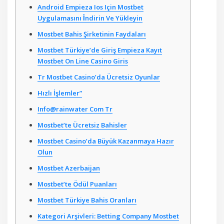
Android Empieza Ios Için Mostbet
Uygulamasını İndirin Ve Yükleyin
Mostbet Bahis Şirketinin Faydaları
Mostbet Türkiye’de Giriş Empieza Kayıt
Mostbet On Line Casino Giris
Tr Mostbet Casino’da Ücretsiz Oyunlar
Hızlı İşlemler”
Info@rainwater Com Tr
Mostbet’te Ücretsiz Bahisler
Mostbet Casino’da Büyük Kazanmaya Hazır
Olun
Mostbet Azerbaijan
Mostbet’te Ödül Puanları
Mostbet Türkiye Bahis Oranları
Kategori Arşivleri: Betting Company Mostbet