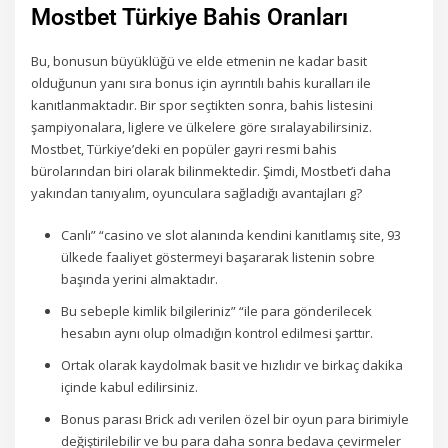
Mostbet Türkiye Bahis Oranları
Bu, bonusun büyüklüğü ve elde etmenin ne kadar basit
olduğunun yanı sıra bonus için ayrıntılı bahis kuralları ile
kanıtlanmaktadır. Bir spor seçtikten sonra, bahis listesini
şampiyonalara, liglere ve ülkelere göre sıralayabilirsiniz.
Mostbet, Türkiye’deki en popüler gayri resmi bahis
bürolarından biri olarak bilinmektedir. Şimdi, Mostbet’i daha
yakından tanıyalım, oyunculara sağladığı avantajları g?
Canlı” “casino ve slot alanında kendini kanıtlamış site, 93
ülkede faaliyet göstermeyi başararak listenin sobre
başında yerini almaktadır.
Bu sebeple kimlik bilgileriniz” “ile para gönderilecek
hesabın aynı olup olmadığın kontrol edilmesi şarttır.
Ortak olarak kaydolmak basit ve hızlıdır ve birkaç dakika
içinde kabul edilirsiniz.
Bonus parası Brick adı verilen özel bir oyun para birimiyle
değiştirilebilir ve bu para daha sonra bedava çevirmeler