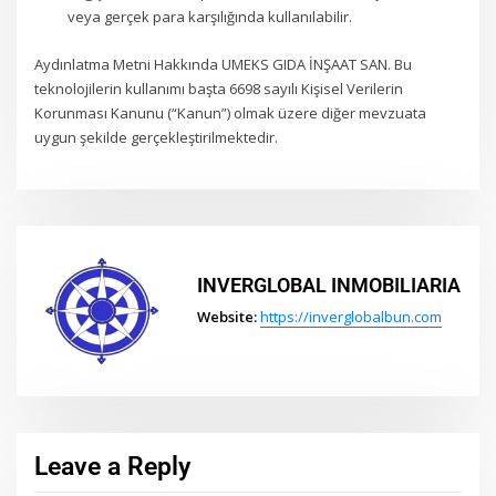
veya gerçek para karşılığında kullanılabilir.
Aydınlatma Metni Hakkında UMEKS GIDA İNŞAAT SAN. Bu
teknolojilerin kullanımı başta 6698 sayılı Kişisel Verilerin
Korunması Kanunu (“Kanun”) olmak üzere diğer mevzuata
uygun şekilde gerçekleştirilmektedir.
INVERGLOBAL INMOBILIARIA
Website:
https://inverglobalbun.com
Leave a Reply