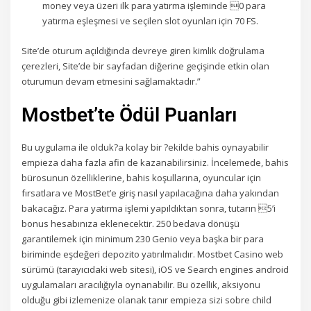
money veya üzeri ilk para yatırma işleminde 0 para
yatırma eşleşmesi ve seçilen slot oyunları için 70 FS.
Site’de oturum açıldığında devreye giren kimlik doğrulama
çerezleri, Site’de bir sayfadan diğerine geçişinde etkin olan
oturumun devam etmesini sağlamaktadır.”
Mostbet’te Ödül Puanları
Bu uygulama ile olduk?a kolay bir ?ekilde bahis oynayabilir
empieza daha fazla afin de kazanabilirsiniz. İncelemede, bahis
bürosunun özelliklerine, bahis koşullarına, oyuncular için
fırsatlara ve MostBet’e giriş nasıl yapılacağına daha yakından
bakacağız. Para yatırma işlemi yapıldıktan sonra, tutarın 5’i
bonus hesabınıza eklenecektir. 250 bedava dönüşü
garantilemek için minimum 230 Genio veya başka bir para
biriminde eşdeğeri depozito yatırılmalıdır. Mostbet Casino web
sürümü (tarayıcıdaki web sitesi), iOS ve Search engines android
uygulamaları aracılığıyla oynanabilir. Bu özellik, aksiyonu
olduğu gibi izlemenize olanak tanır empieza sizi sobre child