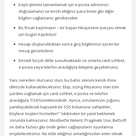
Kayıt işlemini tamamlamak için e-posta adresinizi
doğrulamanız ve tercih ettiğiniz para birimi gibi diğer
bilgileri sağlamanız gerekecektir.
Bu fırsatı kaçırmayın – bir başarı hikayesinin parçası olmak
için bugün kaydolun!
Hesap oluşturulduktan sonra giriş bilgilerinizi içeren bir
mesaj görüntülenir.
Destek birçok dilde sunulmaktadır ve onlarla canlı sohbet,
e-posta veya telefon aracılığıyla iletişime geçebilirsiniz.
Yani, nereden olursanız olun, bu bahis sitesini kendi choix
dilinizde kullanabileceksiniz. Ekip, sizing ihtiyacınız olan tüm
yardımı sağlamak için canlı sohbet, e-posta ve telefon
aracılığıyla 7/24 hizmetinizdedir. Ayrıca, sorularınızın çoğunu
yanıtlayabilecek kapsamlı bir SSS bölümüne sahiptirler,
böylece müşteri hizmetleri” “ekibinden bir yanıt beklemek
zorunda kalmazsınız. Mostbet’te Netent, Pragmatic Use, BetSoft
ve daha fazlası gibi önde gelen sağlayıcıların oyunlarına
erişebileceksiniz. Ne elde ettiğinizi anladığınızdan emin olmak