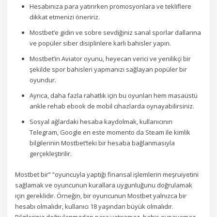
Hesabınıza para yatırırken promosyonlara ve tekliflere
dikkat etmenizi öneririz.
Mostbet’e gidin ve sobre sevdiğiniz sanal sporlar dallarına
ve popüler siber disiplinlere karlı bahisler yapın.
Mostbet’in Aviator oyunu, heyecan verici ve yenilikçi bir
şekilde spor bahisleri yapmanızı sağlayan popüler bir
oyundur.
Ayrıca, daha fazla rahatlık için bu oyunları hem masaüstü
ankle rehab ebook de mobil cihazlarda oynayabilirsiniz.
Sosyal ağlardaki hesaba kaydolmak, kullanıcının
Telegram, Google en este momento da Steam ile kimlik
bilgilerinin Mostbet’teki bir hesaba bağlanmasıyla
gerçekleştirilir.
Mostbet bir” “oyuncuyla yaptığı finansal işlemlerin meşruiyetini
sağlamak ve oyuncunun kurallara uygunluğunu doğrulamak
için gereklidir. Örneğin, bir oyuncunun Mostbet yalnızca bir
hesabı olmalıdır, kullanıcı 18 yaşından büyük olmalıdır.