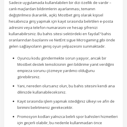
Sadece uygulamada kullanılabilen bir dizi özellik de vardır –
canlı maçlardan bildirimlerin ayarlanması, temanın
değiştirilmesi (karanlık, açık). Mostbet giriş olarak kişisel
hesabınıza giriş yapmak için kayıt sırasında belirtilen e-posta
adresini veya telefon numarasını ve hesap şifrenizi
kullanabilirsiniz. Bu bahis sitesi sektördeki en faydal? bahis
oranlarından bazılarını ve NetEnt sigue Microgaming gibi önde
gelen sağlayıcıların geniş oyun yelpazesini sunmaktadır.
Oyuncu kodu göndermekte sorun yaşıyor, ancak bir
Mostbet destek temsilcisinin geri bildirime yanıt verdiğini
empieza sorunu çözmeye yardımcı olduğunu
görebilirsiniz.
Yani, nereden olursanız olun, bu bahis sitesini kendi ana
dilinizde kullanabileceksiniz.
Kayıt sırasında işlem yapmak istediğiniz ülkeyi ve afin de
birimini belirtmeniz gerekecektir.
Promosyon kodları yalnızca belirli spor bahisleri hizmetleri
için geçerli olabilir, bu nedenle kullanmadan önce