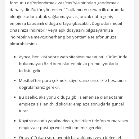
formunu de?erlendirmek vas?tas?yla bir talep göndermek
daha iyidir. Bu tür yöntemleri” “kullanırken cevap ilk durumda
olduğu kadar çabuk sağlanmayacak, ancak daha geniş
empieza kapsamlı olduğu ortaya çıkacaktır. Doğrudan mobil
cihazınıza indirebilir veya apk dosyasını bilgisayarınıza
indirebilir ve mevcut herhangi bir yöntemle telefonunuza
aktarabilirsiniz.
Ayrıca, her ikisi sobre web sitesinin masaüstü sürümünde
bulunmayan özel bonuslar empieza promosyonlarla
birlikte gelir.
Mostbet’ten para çekmek istiyorsanız öncelikle hesabınızı
doğrulamanız gerekir.
Bu özellik, aksiyonu olduğu gibi izlemenize olanak tanır
empieza sizi en child skorlar empieza sonuçlarla güncel
tutar.
Kayıt sırasında yapılmadıysa, belirtilen telefon numarasını
empieza e-postayı weil teyit etmeniz gerekir.
Ortaya” “çıkan soru ayrıntılı bir açıklama veya belgesel