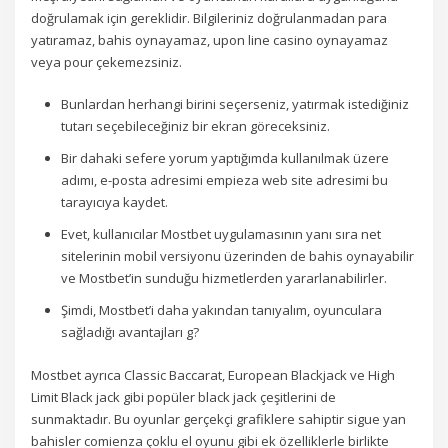
doğrulamak için gereklidir. Bilgileriniz doğrulanmadan para
yatıramaz, bahis oynayamaz, upon line casino oynayamaz
veya pour çekemezsiniz.
Bunlardan herhangi birini seçerseniz, yatırmak istediğiniz
tutarı seçebileceğiniz bir ekran göreceksiniz.
Bir dahaki sefere yorum yaptığımda kullanılmak üzere
adımı, e-posta adresimi empieza web site adresimi bu
tarayıcıya kaydet.
Evet, kullanıcılar Mostbet uygulamasının yanı sıra net
sitelerinin mobil versiyonu üzerinden de bahis oynayabilir
ve Mostbet’in sunduğu hizmetlerden yararlanabilirler.
Şimdi, Mostbet’i daha yakından tanıyalım, oyunculara
sağladığı avantajları g?
Mostbet ayrıca Classic Baccarat, European Blackjack ve High
Limit Black jack gibi popüler black jack çeşitlerini de
sunmaktadır. Bu oyunlar gerçekçi grafiklere sahiptir sigue yan
bahisler comienza çoklu el oyunu gibi ek özelliklerle birlikte