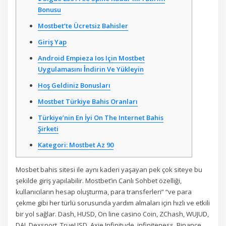
Bonusu
Mostbet’te Ücretsiz Bahisler
Giriş Yap
Android Empieza Ios Için Mostbet
Uygulamasını İndirin Ve Yükleyin
Hoş Geldiniz Bonusları
Mostbet Türkiye Bahis Oranları
Türkiye’nin En İyi On The Internet Bahis
Şirketi
Kategori: Mostbet Az 90
Mosbet bahis sitesi ile aynı kaderi yaşayan pek çok siteye bu
şekilde giriş yapılabilir. Mostbet’in Canlı Sohbet özelliği,
kullanıcıların hesap oluşturma, para transferleri” “ve para
çekme gibi her türlü sorusunda yardım almaları için hızlı ve etkili
bir yol sağlar. Dash, HUSD, On line casino Coin, ZChash, WUJUD,
DAI, Dexsport, TrueUSD, Axie Infinitude, infiniteness, Binance