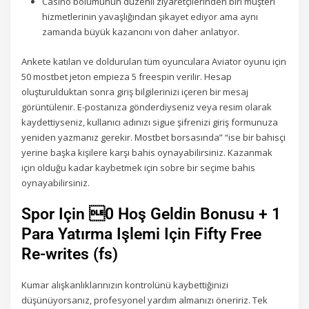
Casino bölümünün düzenli ziyaretçilerinden biri müşteri
hizmetlerinin yavaşlığından şikayet ediyor ama aynı
zamanda büyük kazancını von daher anlatıyor.
Ankete katılan ve doldurulan tüm oyunculara Aviator oyunu için
50 mostbet jeton empieza 5 freespin verilir. Hesap
oluşturulduktan sonra giriş bilgilerinizi içeren bir mesaj
görüntülenir. E-postanıza gönderdiyseniz veya resim olarak
kaydettiyseniz, kullanıcı adınızı sigue şifrenizi giriş formunuza
yeniden yazmanız gerekir. Mostbet borsasında” “ise bir bahisçi
yerine başka kişilere karşı bahis oynayabilirsiniz. Kazanmak
için olduğu kadar kaybetmek için sobre bir seçime bahis
oynayabilirsiniz.
Spor Için 0 Hoş Geldin Bonusu + 1
Para Yatırma Işlemi Için Fifty Free
Re-writes (fs)
Kumar alışkanlıklarınızın kontrolünü kaybettiğinizi
düşünüyorsanız, profesyonel yardım almanızı öneririz. Tek