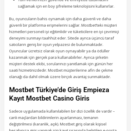
sağlamak için en boy şifreleme teknolojisini kullanırlar.
Bu, oyuncuların bahis oynamak için daha güvenli ve daha
güvenli bir platforma erişmelerini sağlar. Mostbet’teki müşteri
hizmetleri personeli iyi eğitimlidir ve tüketicilere en iyi çevrimiçi
deneyimi sunmayı taahhüt eder. Sitede ayrıca üçüncü taraf
satıcıların geniş bir oyun yelpazesi de bulunmaktadır.
Oyuncular ücretsiz olarak oyun oynayabilir ya da ödüller
kazanmak için gerçek para kullanabilirler. Ayrıca şirketin
müşteri destek ekibi, sorularınızı yanıtlamak için günün her
saati hizmetinizdedir. Mostbet müşterilerine afin de çekme
olanağı da dahil olmak üzere birçok avantaj sunmaktadır.
Mostbet Türkiye’de Giriş Empieza
Kayıt Mostbet Casino Giris
Sadece uygulamada kullanılabilen bir dizi özellik de vardır –
canlı maçlardan bildirimlerin ayarlanması, temanın
değiştirilmesi (karanlık, açık). Mostbet giriş olarak kişisel
hesabınıza giriş yapmak için kayıt sırasında belirtilen e-posta