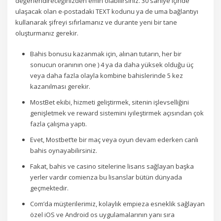
değerlendireceğinizden emin olabilirsiniz. 30 saniye içinde
ulaşacak olan e-postadaki TEXT kodunu ya de uma bağlantıyı
kullanarak şifreyi sıfırlamanız ve durante yeni bir tane
oluşturmanız gerekir.
Bahis bonusu kazanmak için, alınan tutarın, her bir
sonucun oranının one ) 4 ya da daha yüksek olduğu üç
veya daha fazla olayla kombine bahislerinde 5 kez
kazanılması gerekir.
MostBet ekibi, hizmeti geliştirmek, sitenin işlevselliğini
genişletmek ve reward sistemini iyileştirmek açısından çok
fazla çalışma yaptı.
Evet, Mostbet’te bir maç veya oyun devam ederken canlı
bahis oynayabilirsiniz.
Fakat, bahis ve casino sitelerine lisans sağlayan başka
yerler vardır comienza bu lisanslar bütün dünyada
geçmektedir.
Com’da müşterilerimiz, kolaylık empieza esneklik sağlayan
özel iOS ve Android os uygulamalarının yanı sıra