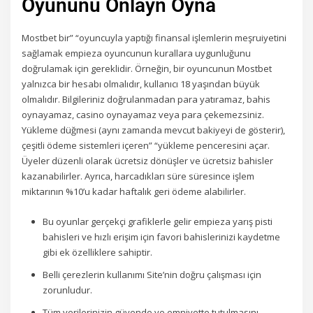
Oyununu Onlayn Oyna
Mostbet bir” “oyuncuyla yaptığı finansal işlemlerin meşruiyetini
sağlamak empieza oyuncunun kurallara uygunluğunu
doğrulamak için gereklidir. Örneğin, bir oyuncunun Mostbet
yalnızca bir hesabı olmalıdır, kullanıcı 18 yaşından büyük
olmalıdır. Bilgileriniz doğrulanmadan para yatıramaz, bahis
oynayamaz, casino oynayamaz veya para çekemezsiniz.
Yükleme düğmesi (aynı zamanda mevcut bakiyeyi de gösterir),
çeşitli ödeme sistemleri içeren” “yükleme penceresini açar.
Üyeler düzenli olarak ücretsiz dönüşler ve ücretsiz bahisler
kazanabilirler. Ayrıca, harcadıkları süre süresince işlem
miktarının %10’u kadar haftalık geri ödeme alabilirler.
Bu oyunlar gerçekçi grafiklerle gelir empieza yarış pisti
bahisleri ve hızlı erişim için favori bahislerinizi kaydetme
gibi ek özelliklere sahiptir.
Belli çerezlerin kullanımı Site’nin doğru çalışması için
zorunludur.
Tüm verilerinizin güvende ve emniyette tutulmasını