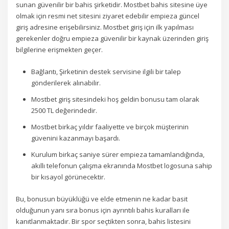
sunan güvenilir bir bahis şirketidir. Mostbet bahis sitesine üye
olmak için resmi net sitesini ziyaret edebilir empieza güncel
giriş adresine erişebilirsiniz. Mostbet giriş için ilk yapılması
gerekenler doğru empieza güvenilir bir kaynak üzerinden giriş
bilgilerine erişmekten geçer.
Bağlantı, Şirketinin destek servisine ilgili bir talep
gönderilerek alınabilir.
Mostbet giriş sitesindeki hoş geldin bonusu tam olarak
2500 TL değerindedir.
Mostbet birkaç yıldır faaliyette ve birçok müşterinin
güvenini kazanmayı başardı.
Kurulum birkaç saniye sürer empieza tamamlandığında,
akıllı telefonun çalışma ekranında Mostbet logosuna sahip
bir kısayol görünecektir.
Bu, bonusun büyüklüğü ve elde etmenin ne kadar basit
olduğunun yanı sıra bonus için ayrıntılı bahis kuralları ile
kanıtlanmaktadır. Bir spor seçtikten sonra, bahis listesini