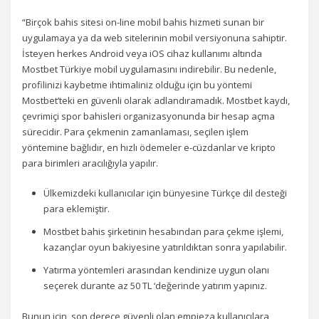
“Birçok bahis sitesi on-line mobil bahis hizmeti sunan bir
uygulamaya ya da web sitelerinin mobil versiyonuna sahiptir.
İsteyen herkes Android veya iOS cihaz kullanımı altında
Mostbet Türkiye mobil uygulamasını indirebilir. Bu nedenle,
profilinizi kaybetme ihtimaliniz olduğu için bu yöntemi
Mostbet’teki en güvenli olarak adlandıramadık. Mostbet kaydı,
çevrimiçi spor bahisleri organizasyonunda bir hesap açma
sürecidir. Para çekmenin zamanlaması, seçilen işlem
yöntemine bağlıdır, en hızlı ödemeler e-cüzdanlar ve kripto
para birimleri aracılığıyla yapılır.
Ülkemizdeki kullanıcılar için bünyesine Türkçe dil desteği
para eklemiştir.
Mostbet bahis şirketinin hesabından para çekme işlemi,
kazançlar oyun bakiyesine yatırıldıktan sonra yapılabilir.
Yatırma yöntemleri arasından kendinize uygun olanı
seçerek durante az 50 TL ‘değerinde yatırım yapınız.
Bunun için, son derece güvenli olan empieza kullanıcılara