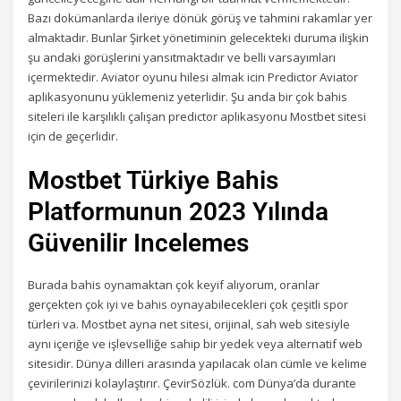
Bazı dokümanlarda ileriye dönük görüş ve tahmini rakamlar yer
almaktadır. Bunlar Şirket yönetiminin gelecekteki duruma ilişkin
şu andaki görüşlerini yansıtmaktadır ve belli varsayımları
içermektedir. Aviator oyunu hilesi almak icin Predictor Aviator
aplikasyonunu yüklemeniz yeterlidir. Şu anda bir çok bahis
siteleri ile karşılıklı çalışan predictor aplikasyonu Mostbet sitesi
için de geçerlidir.
Mostbet Türkiye Bahis
Platformunun 2023 Yılında
Güvenilir Incelemes
Burada bahis oynamaktan çok keyif alıyorum, oranlar
gerçekten çok iyi ve bahis oynayabilecekleri çok çeşitli spor
türleri va. Mostbet ayna net sitesi, orijinal, sah web sitesiyle
aynı içeriğe ve işlevselliğe sahip bir yedek veya alternatif web
sitesidir. Dünya dilleri arasında yapılacak olan cümle ve kelime
çevirilerinizi kolaylaştırır. ÇevirSözlük. com Dünya’da durante