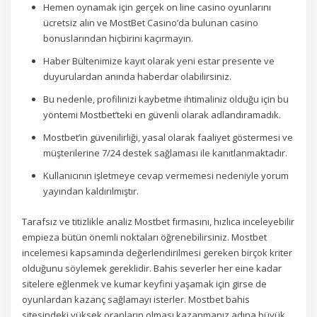
Hemen oynamak için gerçek on line casino oyunlarını
ücretsiz alın ve MostBet Casino’da bulunan casino
bonuslarından hiçbirini kaçırmayın.
Haber Bültenimize kayıt olarak yeni estar presente ve
duyurulardan anında haberdar olabilirsiniz.
Bu nedenle, profilinizi kaybetme ihtimaliniz olduğu için bu
yöntemi Mostbet’teki en güvenli olarak adlandıramadık.
Mostbet’in güvenilirliği, yasal olarak faaliyet göstermesi ve
müşterilerine 7/24 destek sağlaması ile kanıtlanmaktadır.
Kullanıcının işletmeye cevap vermemesi nedeniyle yorum
yayından kaldırılmıştır.
Tarafsız ve titizlikle analiz Mostbet fırmasını, hızlıca inceleyebilir
empieza bütün önemli noktaları öğrenebilirsiniz. Mostbet
incelemesi kapsamında değerlendirilmesi gereken birçok kriter
olduğunu söylemek gereklidir. Bahis severler her eine kadar
sitelere eğlenmek ve kumar keyfini yaşamak için girse de
oyunlardan kazanç sağlamayı isterler. Mostbet bahis
sitesindeki yüksek oranların olması kazanmanız adına büyük