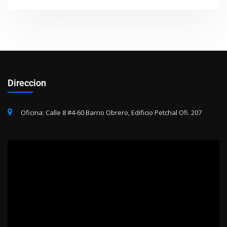
Direccion
Oficina: Calle 8 #4-60 Barrio Obrero, Edificio Petchal Ofi. 207