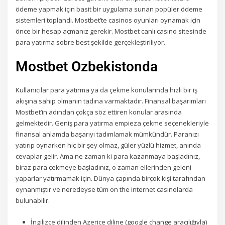
ödeme yapmak için basit bir uygulama sunan popüler ödeme
sistemleri toplandı. Mostbet’te casinos oyunları oynamak için
önce bir hesap açmanız gerekir. Mostbet canlı casino sitesinde
para yatırma sobre best şekilde gerçekleştiriliyor.
Mostbet Ozbekistonda
Kullanıcılar para yatırma ya da çekme konularında hızlı bir iş
akışına sahip olmanın tadına varmaktadır. Finansal başarımları
Mostbet’in adından çokça söz ettiren konular arasında
gelmektedir. Geniş para yatırma empieza çekme seçenekleriyle
finansal anlamda başarıyı tadımlamak mümkündür. Paranızı
yatırıp oynarken hiç bir şey olmaz, güler yüzlü hizmet, anında
cevaplar gelir. Ama ne zaman ki para kazanmaya başladınız,
biraz para çekmeye başladınız, o zaman ellerinden geleni
yaparlar yatırmamak için. Dünya çapında birçok kişi tarafından
oynanmıştır ve neredeyse tüm on the internet casinolarda
bulunabilir.
İngilizce dilinden Azerice diline (google change aracılığıyla)