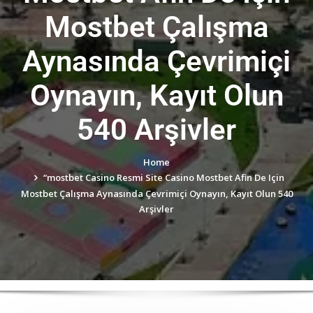
Mostbet Çalışma
Aynasında Çevrimiçi
Oynayın, Kayıt Olun
540 Arşivler
Home
“mostbet Casino Resmi Site Casino Mostbet Afin De Için
Mostbet Çalışma Aynasında Çevrimiçi Oynayın, Kayıt Olun 540
Arşivler