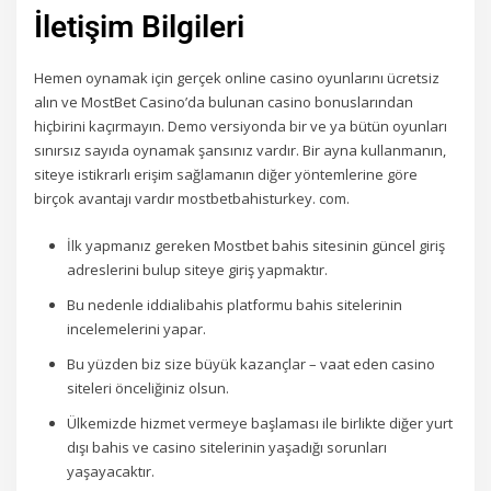
İletişim Bilgileri
Hemen oynamak için gerçek online casino oyunlarını ücretsiz
alın ve MostBet Casino’da bulunan casino bonuslarından
hiçbirini kaçırmayın. Demo versiyonda bir ve ya bütün oyunları
sınırsız sayıda oynamak şansınız vardır. Bir ayna kullanmanın,
siteye istikrarlı erişim sağlamanın diğer yöntemlerine göre
birçok avantajı vardır mostbetbahisturkey. com.
İlk yapmanız gereken Mostbet bahis sitesinin güncel giriş
adreslerini bulup siteye giriş yapmaktır.
Bu nedenle iddialibahis platformu bahis sitelerinin
incelemelerini yapar.
Bu yüzden biz size büyük kazançlar – vaat eden casino
siteleri önceliğiniz olsun.
Ülkemizde hizmet vermeye başlaması ile birlikte diğer yurt
dışı bahis ve casino sitelerinin yaşadığı sorunları
yaşayacaktır.