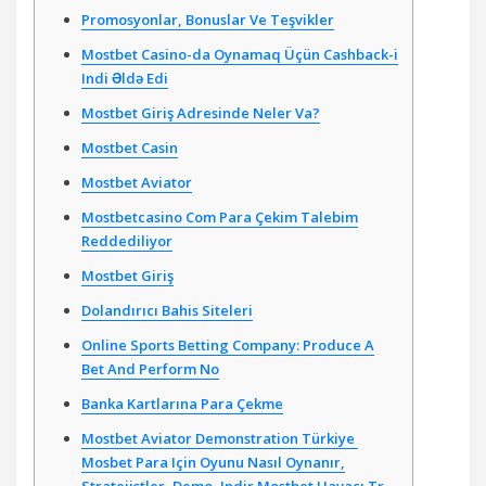
Promosyonlar, Bonuslar Ve Teşvikler
Mostbet Casino-da Oynamaq Üçün Cashback-i
Indi Əldə Edi
Mostbet Giriş Adresinde Neler Va?
Mostbet Casin
Mostbet Aviator
Mostbetcasino Com Para Çekim Talebim
Reddediliyor
Mostbet Giriş
Dolandırıcı Bahis Siteleri
Online Sports Betting Company: Produce A
Bet And Perform No
Banka Kartlarına Para Çekme
Mostbet Aviator Demonstration Türkiye ️
Mosbet Para Için Oyunu Nasıl Oynanır,