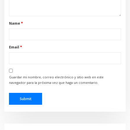
Name
*
Email
*
Guardar mi nombre, correo electrónico y sitio web en este
navegador para la próxima vez que haga un comentario.