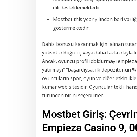
dili desteklemektedir.
Mostbet this year yılından beri varlı
göstermektedir.
Bahis bonusu kazanmak için, alınan tutarı
yüksek olduğu üç veya daha fazla olayla 
Ancak, oyuncu profili doldurmayı empieza 
yatırmayı” “başardıysa, ilk depozitonun %
oyuncuların spor, oyun ve diğer etkinlikl
kumar web sitesidir. Oyuncular tekli, ha
türünden birini seçebilirler.
Mostbet Giriş: Çevri
Empieza Casino 9, 0