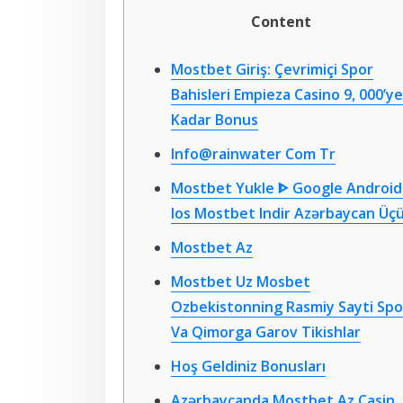
Content
Mostbet Giriş: Çevrimiçi Spor
Bahisleri Empieza Casino 9, 000’ye
Kadar Bonus
Info@rainwater Com Tr
Mostbet Yukle ᐈ Google Android
Ios Mostbet Indir Azərbaycan Üç
Mostbet Az
Mostbet Uz Mosbet
Ozbekistonning Rasmiy Sayti Spo
Va Qimorga Garov Tikishlar
Hoş Geldiniz Bonusları
Azərbaycanda Mostbet Az Casin