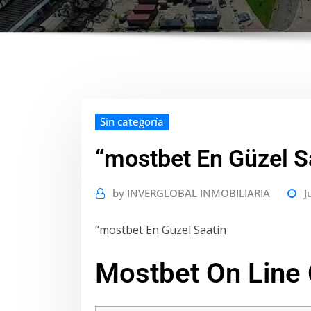
Sin categoría
“mostbet En Güzel S
by
INVERGLOBAL INMOBILIARIA
J
“mostbet En Güzel Saatin
Mostbet On Line