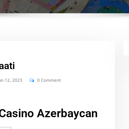
aati
un 12, 2023
0 Comment
 Casino Azerbaycan