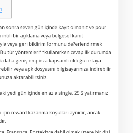
ı
an sonra seven gün içinde kayıt olmanız ve pour
ıntılı bir açıklama veya belgesel kanıt
uyla veya geri bildirim formunu de?erlendirmek
. Bu tür yöntemleri” “kullanırken cevap ilk durumda
k daha geniş empieza kapsamlı olduğu ortaya
ebilir veya apk dosyasını bilgisayarınıza indirebilir
nuza aktarabilirsiniz.
aki yedi gün içinde en az a single, 25 $ yatırmanız
 için reward kazanma koşulları aynıdır, ancak
ır.
ca, Fransızca, Portekizce dahil olmak üzere bir dizi