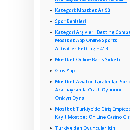
Kategori: Mostbet Az 90
Spor Bahisleri
Kategori Arşivleri: Betting Comp
Mostbet App Online Sports
Activities Betting – 418
Mostbet Online Bahis Şirketi
Giriş Yap
Mostbet Aviator Tərəfindən Spri
Azərbaycanda Crash Oyununu
Onlayn Oyna
Mostbet Türkiye’de Giriş Empiez
Kayıt Mostbet On Line Casino Gir
Türkiye’den Oyuncular Için