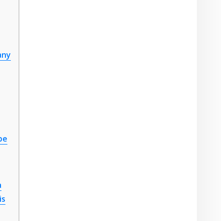
any
be
a
is