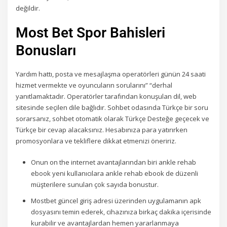
değildir.
Most Bet Spor Bahisleri
Bonusları
Yardım hattı, posta ve mesajlaşma operatörleri günün 24 saati
hizmet vermekte ve oyuncuların sorularını” “derhal
yanıtlamaktadır. Operatörler tarafından konuşulan dil, web
sitesinde seçilen dile bağlıdır. Sohbet odasında Türkçe bir soru
sorarsanız, sohbet otomatik olarak Türkçe Desteğe geçecek ve
Türkçe bir cevap alacaksınız. Hesabınıza para yatırırken
promosyonlara ve tekliflere dikkat etmenizi öneririz.
Onun on the internet avantajlarından biri ankle rehab
ebook yeni kullanıcılara ankle rehab ebook de düzenli
müşterilere sunulan çok sayıda bonustur.
Mostbet güncel giriş adresi üzerinden uygulamanın apk
dosyasını temin ederek, cihazınıza birkaç dakika içerisinde
kurabilir ve avantajlardan hemen yararlanmaya