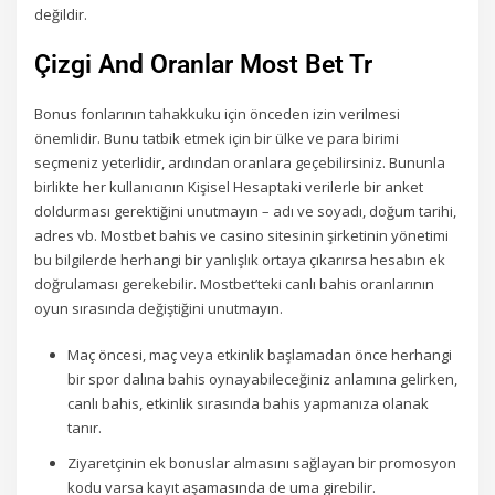
değildir.
Çizgi And Oranlar Most Bet Tr
Bonus fonlarının tahakkuku için önceden izin verilmesi
önemlidir. Bunu tatbik etmek için bir ülke ve para birimi
seçmeniz yeterlidir, ardından oranlara geçebilirsiniz. Bununla
birlikte her kullanıcının Kişisel Hesaptaki verilerle bir anket
doldurması gerektiğini unutmayın – adı ve soyadı, doğum tarihi,
adres vb. Mostbet bahis ve casino sitesinin şirketinin yönetimi
bu bilgilerde herhangi bir yanlışlık ortaya çıkarırsa hesabın ek
doğrulaması gerekebilir. Mostbet’teki canlı bahis oranlarının
oyun sırasında değiştiğini unutmayın.
Maç öncesi, maç veya etkinlik başlamadan önce herhangi
bir spor dalına bahis oynayabileceğiniz anlamına gelirken,
canlı bahis, etkinlik sırasında bahis yapmanıza olanak
tanır.
Ziyaretçinin ek bonuslar almasını sağlayan bir promosyon
kodu varsa kayıt aşamasında de uma girebilir.