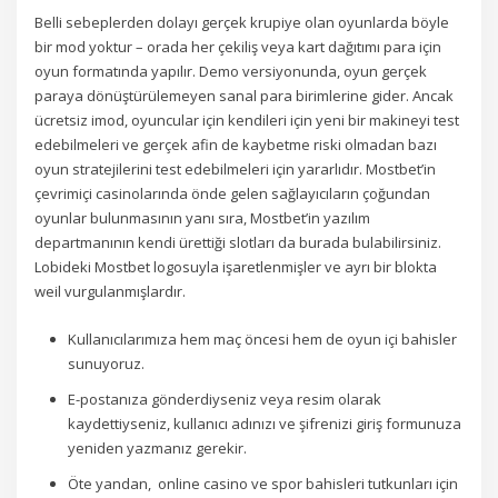
Belli sebeplerden dolayı gerçek krupiye olan oyunlarda böyle
bir mod yoktur – orada her çekiliş veya kart dağıtımı para için
oyun formatında yapılır. Demo versiyonunda, oyun gerçek
paraya dönüştürülemeyen sanal para birimlerine gider. Ancak
ücretsiz imod, oyuncular için kendileri için yeni bir makineyi test
edebilmeleri ve gerçek afin de kaybetme riski olmadan bazı
oyun stratejilerini test edebilmeleri için yararlıdır. Mostbet’in
çevrimiçi casinolarında önde gelen sağlayıcıların çoğundan
oyunlar bulunmasının yanı sıra, Mostbet’in yazılım
departmanının kendi ürettiği slotları da burada bulabilirsiniz.
Lobideki Mostbet logosuyla işaretlenmişler ve ayrı bir blokta
weil vurgulanmışlardır.
Kullanıcılarımıza hem maç öncesi hem de oyun içi bahisler
sunuyoruz.
E-postanıza gönderdiyseniz veya resim olarak
kaydettiyseniz, kullanıcı adınızı ve şifrenizi giriş formunuza
yeniden yazmanız gerekir.
Öte yandan, online casino ve spor bahisleri tutkunları için