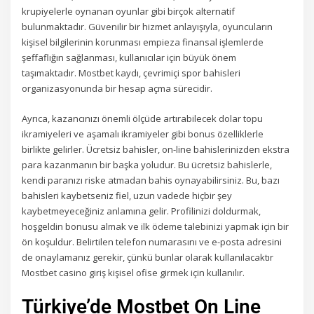
krupiyelerle oynanan oyunlar gibi birçok alternatif
bulunmaktadır. Güvenilir bir hizmet anlayışıyla, oyuncuların
kişisel bilgilerinin korunması empieza finansal işlemlerde
şeffaflığın sağlanması, kullanıcılar için büyük önem
taşımaktadır. Mostbet kaydı, çevrimiçi spor bahisleri
organizasyonunda bir hesap açma sürecidir.
Ayrıca, kazancınızı önemli ölçüde artırabilecek dolar topu
ikramiyeleri ve aşamalı ikramiyeler gibi bonus özelliklerle
birlikte gelirler. Ücretsiz bahisler, on-line bahislerinizden ekstra
para kazanmanın bir başka yoludur. Bu ücretsiz bahislerle,
kendi paranızı riske atmadan bahis oynayabilirsiniz. Bu, bazı
bahisleri kaybetseniz fiel, uzun vadede hiçbir şey
kaybetmeyeceğiniz anlamına gelir. Profilinizi doldurmak,
hoşgeldin bonusu almak ve ilk ödeme talebinizi yapmak için bir
ön koşuldur. Belirtilen telefon numarasını ve e-posta adresini
de onaylamanız gerekir, çünkü bunlar olarak kullanılacaktır
Mostbet casino giriş kişisel ofise girmek için kullanılır.
Türkiye’de Mostbet On Line