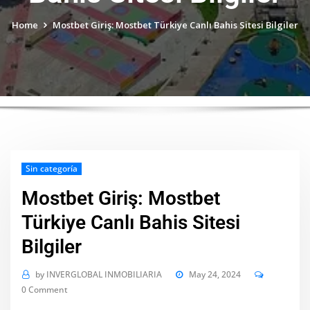
Home
Mostbet Giriş: Mostbet Türkiye Canlı Bahis Sitesi Bilgiler
Sin categoría
Mostbet Giriş: Mostbet
Türkiye Canlı Bahis Sitesi
Bilgiler
by
INVERGLOBAL INMOBILIARIA
May 24, 2024
0 Comment