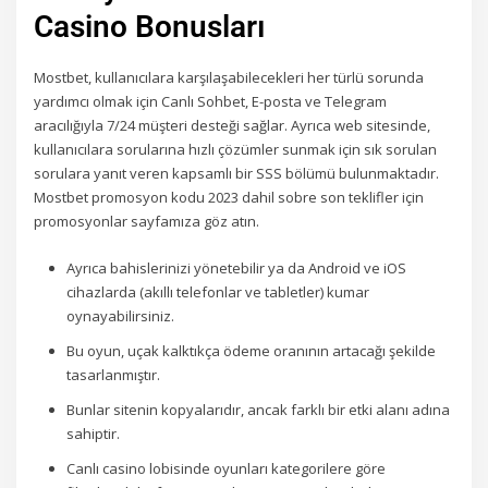
Casino Bonusları
Mostbet, kullanıcılara karşılaşabilecekleri her türlü sorunda
yardımcı olmak için Canlı Sohbet, E-posta ve Telegram
aracılığıyla 7/24 müşteri desteği sağlar. Ayrıca web sitesinde,
kullanıcılara sorularına hızlı çözümler sunmak için sık sorulan
sorulara yanıt veren kapsamlı bir SSS bölümü bulunmaktadır.
Mostbet promosyon kodu 2023 dahil sobre son teklifler için
promosyonlar sayfamıza göz atın.
Ayrıca bahislerinizi yönetebilir ya da Android ve iOS
cihazlarda (akıllı telefonlar ve tabletler) kumar
oynayabilirsiniz.
Bu oyun, uçak kalktıkça ödeme oranının artacağı şekilde
tasarlanmıştır.
Bunlar sitenin kopyalarıdır, ancak farklı bir etki alanı adına
sahiptir.
Canlı casino lobisinde oyunları kategorilere göre