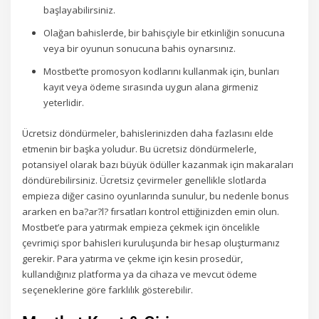
başlayabilirsiniz.
Olağan bahislerde, bir bahisçiyle bir etkinliğin sonucuna
veya bir oyunun sonucuna bahis oynarsınız.
Mostbet’te promosyon kodlarını kullanmak için, bunları
kayıt veya ödeme sırasında uygun alana girmeniz
yeterlidir.
Ücretsiz döndürmeler, bahislerinizden daha fazlasını elde
etmenin bir başka yoludur. Bu ücretsiz döndürmelerle,
potansiyel olarak bazı büyük ödüller kazanmak için makaraları
döndürebilirsiniz. Ücretsiz çevirmeler genellikle slotlarda
empieza diğer casino oyunlarında sunulur, bu nedenle bonus
ararken en ba?ar?l? fırsatları kontrol ettiğinizden emin olun.
Mostbet’e para yatırmak empieza çekmek için öncelikle
çevrimiçi spor bahisleri kuruluşunda bir hesap oluşturmanız
gerekir. Para yatırma ve çekme için kesin prosedür,
kullandığınız platforma ya da cihaza ve mevcut ödeme
seçeneklerine göre farklılık gösterebilir.