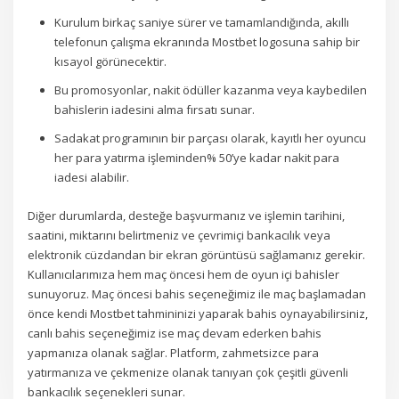
Kurulum birkaç saniye sürer ve tamamlandığında, akıllı
telefonun çalışma ekranında Mostbet logosuna sahip bir
kısayol görünecektir.
Bu promosyonlar, nakit ödüller kazanma veya kaybedilen
bahislerin iadesini alma fırsatı sunar.
Sadakat programının bir parçası olarak, kayıtlı her oyuncu
her para yatırma işleminden% 50’ye kadar nakit para
iadesi alabilir.
Diğer durumlarda, desteğe başvurmanız ve işlemin tarihini,
saatini, miktarını belirtmeniz ve çevrimiçi bankacılık veya
elektronik cüzdandan bir ekran görüntüsü sağlamanız gerekir.
Kullanıcılarımıza hem maç öncesi hem de oyun içi bahisler
sunuyoruz. Maç öncesi bahis seçeneğimiz ile maç başlamadan
önce kendi Mostbet tahmininizi yaparak bahis oynayabilirsiniz,
canlı bahis seçeneğimiz ise maç devam ederken bahis
yapmanıza olanak sağlar. Platform, zahmetsizce para
yatırmanıza ve çekmenize olanak tanıyan çok çeşitli güvenli
bankacılık seçenekleri sunar.