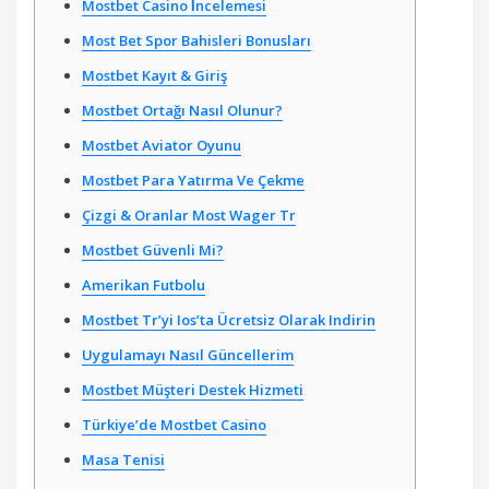
Mostbet Casino İncelemesi
Most Bet Spor Bahisleri Bonusları
Mostbet Kayıt & Giriş
Mostbet Ortağı Nasıl Olunur?
Mostbet Aviator Oyunu
Mostbet Para Yatırma Ve Çekme
Çizgi & Oranlar Most Wager Tr
Mostbet Güvenli Mi?
Amerikan Futbolu
Mostbet Tr’yi Ios’ta Ücretsiz Olarak Indirin
Uygulamayı Nasıl Güncellerim
Mostbet Müşteri Destek Hizmeti
Türkiye’de Mostbet Casino
Masa Tenisi