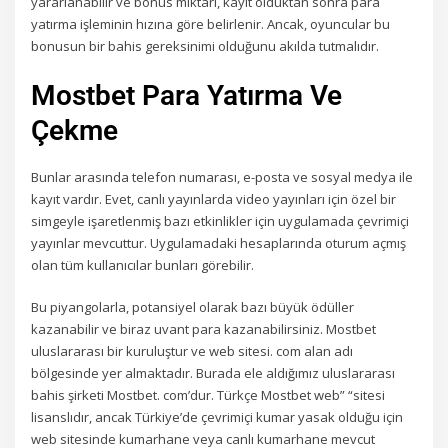
yararlanabilir ve bonus miktarı, kayıt olduktan sonra para
yatırma işleminin hızına göre belirlenir. Ancak, oyuncular bu
bonusun bir bahis gereksinimi olduğunu akılda tutmalıdır.
Mostbet Para Yatırma Ve
Çekme
Bunlar arasında telefon numarası, e-posta ve sosyal medya ile
kayıt vardır. Evet, canlı yayınlarda video yayınları için özel bir
simgeyle işaretlenmiş bazı etkinlikler için uygulamada çevrimiçi
yayınlar mevcuttur. Uygulamadaki hesaplarında oturum açmış
olan tüm kullanıcılar bunları görebilir.
Bu piyangolarla, potansiyel olarak bazı büyük ödüller
kazanabilir ve biraz uvant para kazanabilirsiniz. Mostbet
uluslararası bir kuruluştur ve web sitesi. com alan adı
bölgesinde yer almaktadır. Burada ele aldığımız uluslararası
bahis şirketi Mostbet. com’dur. Türkçe Mostbet web” “sitesi
lisanslıdır, ancak Türkiye’de çevrimiçi kumar yasak olduğu için
web sitesinde kumarhane veya canlı kumarhane mevcut