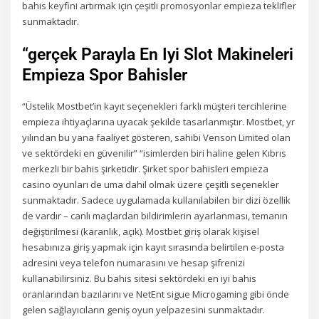
bahis keyfini artırmak için çeşitli promosyonlar empieza teklifler
sunmaktadır.
“gerçek Parayla En Iyi Slot Makineleri
Empieza Spor Bahisler
“Üstelik Mostbet’in kayıt seçenekleri farklı müşteri tercihlerine
empieza ihtiyaçlarına uyacak şekilde tasarlanmıştır. Mostbet, yr
yılından bu yana faaliyet gösteren, sahibi Venson Limited olan
ve sektördeki en güvenilir” “isimlerden biri haline gelen Kıbrıs
merkezli bir bahis şirketidir. Şirket spor bahisleri empieza
casino oyunları de uma dahil olmak üzere çeşitli seçenekler
sunmaktadır. Sadece uygulamada kullanılabilen bir dizi özellik
de vardır – canlı maçlardan bildirimlerin ayarlanması, temanın
değiştirilmesi (karanlık, açık). Mostbet giriş olarak kişisel
hesabınıza giriş yapmak için kayıt sırasında belirtilen e-posta
adresini veya telefon numarasını ve hesap şifrenizi
kullanabilirsiniz. Bu bahis sitesi sektördeki en iyi bahis
oranlarından bazılarını ve NetEnt sigue Microgaming gibi önde
gelen sağlayıcıların geniş oyun yelpazesini sunmaktadır.