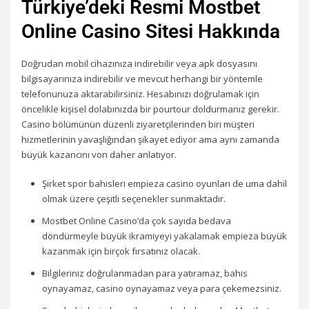
Türkiye’deki Resmi Mostbet
Online Casino Sitesi Hakkında
Doğrudan mobil cihazınıza indirebilir veya apk dosyasını
bilgisayarınıza indirebilir ve mevcut herhangi bir yöntemle
telefonunuza aktarabilirsiniz. Hesabınızı doğrulamak için
öncelikle kişisel dolabınızda bir pourtour doldurmanız gerekir.
Casino bölümünün düzenli ziyaretçilerinden biri müşteri
hizmetlerinin yavaşlığından şikayet ediyor ama aynı zamanda
büyük kazancını von daher anlatıyor.
Şirket spor bahisleri empieza casino oyunları de uma dahil
olmak üzere çeşitli seçenekler sunmaktadır.
Mostbet Online Casino’da çok sayıda bedava
döndürmeyle büyük ikramiyeyi yakalamak empieza büyük
kazanmak için birçok fırsatınız olacak.
Bilgileriniz doğrulanmadan para yatıramaz, bahis
oynayamaz, casino oynayamaz veya para çekemezsiniz.