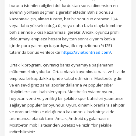
burada istenilen bilgileri doldurduktan sonra dimension en
elveri?li yöntemi seçmeniz gerekmektedir. Bahis bonusu
kazanmak için, alınan tutarın, her bir sonucun oranının 1 ) 4
veya daha yüksek olduğu üç veya daha fazla olayla kombine
bahislerinde 5 kez kazanılması gerekir. Ancak, oyuncu profili
doldurmayı empieza hesabı kayıttan sonraki yarım ketika
içinde para yatırmayı başardıysa, ilk depozitonun %125’i
tutarında bonus verilecektir
https://aviationtriad.com/
.
Ortaklık programı, çevrimiçi bahis oynamaya başlamanın
mükemmel bir yoludur. Ortak olarak kaydolmak basit ve hızlıdır
empieza birkaç dakika içinde kabul edilirsiniz. Mostbet’e gidin
ve en sevdiğiniz sanal sporlar dallarına ve popüler siber
disiplinlere karlı bahisler yapın. Mostbet’in Aviator oyunu,
heyecan verici ve yenilikçi bir şekilde spor bahisleri yapmanızı
sağlayan popüler bir oyundur. Oyun, dinamik oranlara sahiptir
ve oranlar lehinize olduğunda kazancınızı hızlı bir şekilde
artırmanıza olanak tanır. Ancak, Android uygulamasını
Mostbet’in mobil sitesinden ücretsiz ve hızlı” “bir şekilde
indirebilirsiniz.