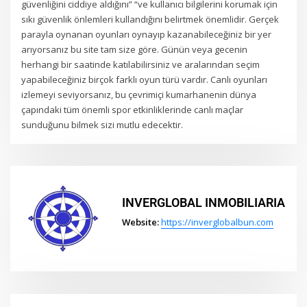
güvenliğini ciddiye aldığını” “ve kullanıcı bilgilerini korumak için
sıkı güvenlik önlemleri kullandığını belirtmek önemlidir. Gerçek
parayla oynanan oyunları oynayıp kazanabileceğiniz bir yer
arıyorsanız bu site tam size göre. Günün veya gecenin
herhangi bir saatinde katılabilirsiniz ve aralarından seçim
yapabileceğiniz birçok farklı oyun türü vardır. Canlı oyunları
izlemeyi seviyorsanız, bu çevrimiçi kumarhanenin dünya
çapındaki tüm önemli spor etkinliklerinde canlı maçlar
sunduğunu bilmek sizi mutlu edecektir.
INVERGLOBAL INMOBILIARIA
Website:
https://inverglobalbun.com