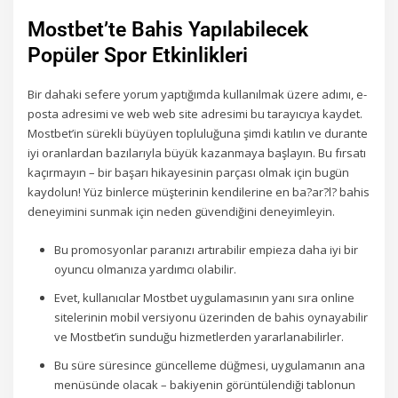
Mostbet’te Bahis Yapılabilecek
Popüler Spor Etkinlikleri
Bir dahaki sefere yorum yaptığımda kullanılmak üzere adımı, e-
posta adresimi ve web web site adresimi bu tarayıcıya kaydet.
Mostbet’in sürekli büyüyen topluluğuna şimdi katılın ve durante
iyi oranlardan bazılarıyla büyük kazanmaya başlayın. Bu fırsatı
kaçırmayın – bir başarı hikayesinin parçası olmak için bugün
kaydolun! Yüz binlerce müşterinin kendilerine en ba?ar?l? bahis
deneyimini sunmak için neden güvendiğini deneyimleyin.
Bu promosyonlar paranızı artırabilir empieza daha iyi bir
oyuncu olmanıza yardımcı olabilir.
Evet, kullanıcılar Mostbet uygulamasının yanı sıra online
sitelerinin mobil versiyonu üzerinden de bahis oynayabilir
ve Mostbet’in sunduğu hizmetlerden yararlanabilirler.
Bu süre süresince güncelleme düğmesi, uygulamanın ana
menüsünde olacak – bakiyenin görüntülendiği tablonun