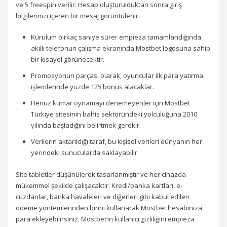
ve 5 freespin verilir. Hesap oluşturulduktan sonra giriş
bilgilerinizi içeren bir mesaj görüntülenir.
Kurulum birkaç saniye sürer empieza tamamlandığında,
akıllı telefonun çalışma ekranında Mostbet logosuna sahip
bir kısayol görünecektir.
Promosyonun parçası olarak, oyuncular ilk para yatırma
işlemlerinde yüzde 125 bonus alacaklar.
Henüz kumar oynamayı denemeyenler için Mostbet
Türkiye sitesinin bahis sektöründeki yolculuğuna 2010
yılında başladığını belirtmek gerekir.
Verilerin aktarıldığı taraf, bu kişisel verileri dünyanın her
yerindeki sunucularda saklayabilir.
Site tabletler düşünülerek tasarlanmıştır ve her cihazda
mükemmel şekilde çalışacaktır. Kredi/banka kartları, e-
cüzdanlar, banka havaleleri ve diğerleri gibi kabul edilen
ödeme yöntemlerinden birini kullanarak Mostbet hesabınıza
para ekleyebilirsiniz. Mostbet’in kullanıcı gizliliğini empieza