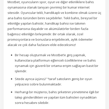
Mostbet, oyuncuların spor, oyun ve diğer etkinliklere bahis
oynamasına olanak tanıyan çevrimiçi bir kumar internet
sitesidir. Oyuncular tekli, handikaplı ve kombine olmak üzere üç
ana bahis türünden birini seçebilirler. Tekli bahis, bireysel bir
etkinliğe yapılan bahistir, handikap bahisi ise takımın
performansına dayalıdır ve akümülatörler birden fazla
bağımsız etkinliğin birleşimidir. Bir ortak olarak, özel
promosyonlara ve bonuslara erişebilecek, aylık ödemeler
alacak ve çok daha fazlasını elde edeceksiniz!
Bir hesap oluşturmak ve Mostbet’e giriş yapmak,
kullanıcılara platformun eğlenceli özelliklerine ve bahis
oynamak için güvenli bir ortama erişim sağlayan basit bir
işlemdir.
Sitede ayrıca üçüncü” “taraf satıcıların geniş bir oyun
yelpazesi sobre bulunmaktadır.
Herhangi bir müşterisi, bahis şirketinin yönetimine ilgili bir
talep gönderdikten ve yapılan tüm bahisleri oynadıktan
sonra hesabını silebilir.