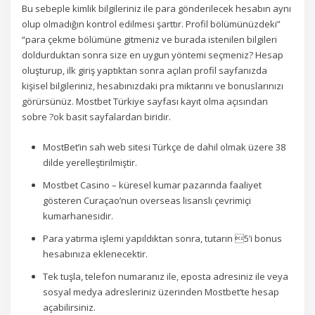
Bu sebeple kimlik bilgileriniz ile para gönderilecek hesabın aynı
olup olmadığın kontrol edilmesi şarttır. Profil bölümünüzdeki”
“para çekme bölümüne gitmeniz ve burada istenilen bilgileri
doldurduktan sonra size en uygun yöntemi seçmeniz? Hesap
oluşturup, ilk giriş yaptıktan sonra açılan profil sayfanızda
kişisel bilgileriniz, hesabınızdaki pra miktarını ve bonuslarınızı
görürsünüz. Mostbet Türkiye sayfası kayıt olma açısından
sobre ?ok basit sayfalardan biridir.
MostBet’in sah web sitesi Türkçe de dahil olmak üzere 38
dilde yerelleştirilmiştir.
Mostbet Casino – küresel kumar pazarında faaliyet
gösteren Curaçao’nun overseas lisanslı çevrimiçi
kumarhanesidir.
Para yatırma işlemi yapıldıktan sonra, tutarın 5’i bonus
hesabınıza eklenecektir.
Tek tuşla, telefon numaranız ile, eposta adresiniz ile veya
sosyal medya adresleriniz üzerinden Mostbet’te hesap
açabilirsiniz.