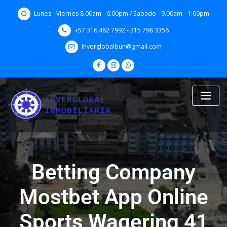
Skip
Lunes - Viernes 8.00am - 6:00pm / Sabado - 9.00am - 1:00pm
to
content
+57 316 482 7992 - 315 798 3356
Inverglobalbun@gmail.com
Betting Company
Mostbet App Online
Sports Wagering 41