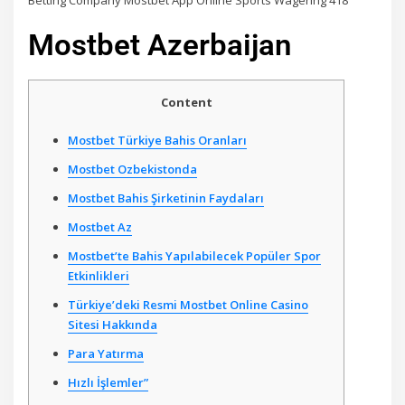
Mostbet Azerbaijan
Content
Mostbet Türkiye Bahis Oranları
Mostbet Ozbekistonda
Mostbet Bahis Şirketinin Faydaları
Mostbet Az
Mostbet’te Bahis Yapılabilecek Popüler Spor
Etkinlikleri
Türkiye’deki Resmi Mostbet Online Casino
Sitesi Hakkında
Para Yatırma
Hızlı İşlemler”