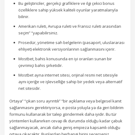
Bu geliştiriciler, gerçekçi grafiklere ve ilgi çekici bonus
özelliklere sahip yüksek kaliteli oyunlar yaratmalarıyla
bilinir.
Amerikan ruleti, Avrupa ruleti ve Fransız ruleti arasından
seçim” “yapabilirsiniz.
Prosedür, yönetime sah belgelerin (pasaport, uluslararası
ehliyet) elektronik versiyonlarının sağlanmasını içerir.
Mostbet, bahis konusunda en iyi oranları sunan bir
çevrimiçi bahis şirketidir.
Mostbet ayna internet sitesi, orijinal resmi net sitesiyle
aynı içeriğe ve işlevselliğe sahip bir yedek veya alternatif
net sitesidir.
Ortaya” “çıkan soru ayrıntılı” “bir açıklama veya belgesel kanıt
sağlanmasını gerektiriyorsa, e-posta yoluyla ya da geri bildirim
formunu kullanarak bir talep göndermek daha iyidir. Bu tür
yöntemleri kullanırken cevap ilk durumda olduğu kadar çabuk
sağlanmayacak, ancak daha geniş empieza kapsamlı olduğu
ortaya çıkacaktır. Bunlardan herhangi birini seçerseniz,