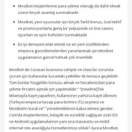
Mostbet müşterilerine para çekme olanağı da dahil olmak
üzere birçok avantaj sunmaktadır.
Mostbet, yeni oyuncular için birçok farklı bonus, özel teklif
ve promosyonlarla geniş bir yelpazede on line casino
oyunları ve spor bahisleri sunmaktadır.
En iyi deneyimi elde etmek ve en yeni özelliklerden
empieza güncellemelerden yararlanmak için Mostbet
uygulamanızı güncel tutmak çok önemlidir.
Mostbet de Curacao lisansına sahiptir ve olası bir sorunda
çözüm için kullanıcılar buradaki yetkililer ile temasa geçilebilir.
Tüm bunlar hoşgeldin bonusu almak ve hesabınızdan para
çekme fırsatını açmak için yapılmalıdır.” “[newline]Tek
tıklamayla kayıt yaparken, kullanıcının yalnızca kayıt ülkesini
(Türkiye) empieza hesap para birimini (TL) seçmesi ve
Mostbet’in kural ve” “yönetmeliklerini kabul etmesi gerekir.
Com’da müşterilerimiz, kolaylık ve esneklik sağlayan özel iOS
ve Android uygulamalarının yanı sıra masaüstü ve mobil
internet site aracılığıyla hizmetlerimize olduk? Ayrıca Mostbet,