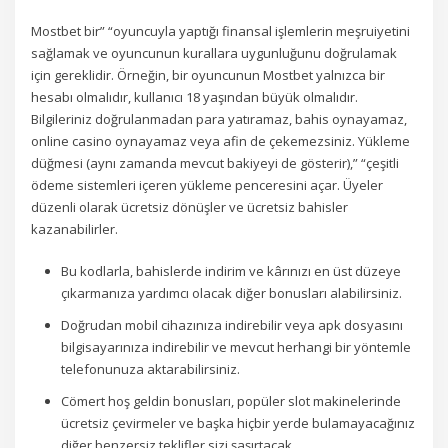
Mostbet bir” “oyuncuyla yaptığı finansal işlemlerin meşruiyetini
sağlamak ve oyuncunun kurallara uygunluğunu doğrulamak
için gereklidir. Örneğin, bir oyuncunun Mostbet yalnızca bir
hesabı olmalıdır, kullanıcı 18 yaşından büyük olmalıdır.
Bilgileriniz doğrulanmadan para yatıramaz, bahis oynayamaz,
online casino oynayamaz veya afin de çekemezsiniz. Yükleme
düğmesi (aynı zamanda mevcut bakiyeyi de gösterir),” “çeşitli
ödeme sistemleri içeren yükleme penceresini açar. Üyeler
düzenli olarak ücretsiz dönüşler ve ücretsiz bahisler
kazanabilirler.
Bu kodlarla, bahislerde indirim ve kârınızı en üst düzeye
çıkarmanıza yardımcı olacak diğer bonusları alabilirsiniz.
Doğrudan mobil cihazınıza indirebilir veya apk dosyasını
bilgisayarınıza indirebilir ve mevcut herhangi bir yöntemle
telefonunuza aktarabilirsiniz.
Cömert hoş geldin bonusları, popüler slot makinelerinde
ücretsiz çevirmeler ve başka hiçbir yerde bulamayacağınız
diğer benzersiz teklifler sizi şaşırtacak.