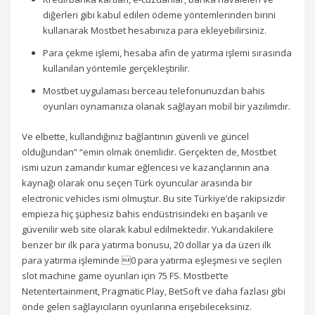
diğerleri gibi kabul edilen ödeme yöntemlerinden birini
kullanarak Mostbet hesabınıza para ekleyebilirsiniz.
Para çekme işlemi, hesaba afin de yatırma işlemi sırasında
kullanılan yöntemle gerçekleştirilir.
Mostbet uygulaması berceau telefonunuzdan bahis
oyunları oynamanıza olanak sağlayan mobil bir yazılımdır.
Ve elbette, kullandığınız bağlantının güvenli ve güncel
olduğundan” “emin olmak önemlidir. Gerçekten de, Mostbet
ismi uzun zamandır kumar eğlencesi ve kazançlarının ana
kaynağı olarak onu seçen Türk oyuncular arasında bir
electronic vehicles ismi olmuştur. Bu site Türkiye’de rakipsizdir
empieza hiç şüphesiz bahis endüstrisindeki en başarılı ve
güvenilir web site olarak kabul edilmektedir. Yukarıdakilere
benzer bir ilk para yatırma bonusu, 20 dollar ya da üzeri ilk
para yatırma işleminde 0 para yatırma eşleşmesi ve seçilen
slot machine game oyunları için 75 FS. Mostbet’te
Netentertainment, Pragmatic Play, BetSoft ve daha fazlası gibi
önde gelen sağlayıcıların oyunlarına erişebileceksiniz.