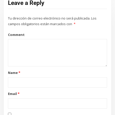
Leave a Reply
Tu dirección de correo electrónico no será publicada.
Los
campos obligatorios están marcados con
*
Comment
Name
*
Email
*