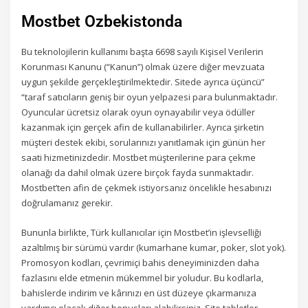
Mostbet Ozbekistonda
Bu teknolojilerin kullanımı başta 6698 sayılı Kişisel Verilerin
Korunması Kanunu (“Kanun”) olmak üzere diğer mevzuata
uygun şekilde gerçekleştirilmektedir. Sitede ayrıca üçüncü”
“taraf satıcıların geniş bir oyun yelpazesi para bulunmaktadır.
Oyuncular ücretsiz olarak oyun oynayabilir veya ödüller
kazanmak için gerçek afin de kullanabilirler. Ayrıca şirketin
müşteri destek ekibi, sorularınızı yanıtlamak için günün her
saati hizmetinizdedir. Mostbet müşterilerine para çekme
olanağı da dahil olmak üzere birçok fayda sunmaktadır.
Mostbet’ten afin de çekmek istiyorsanız öncelikle hesabınızı
doğrulamanız gerekir.
Bununla birlikte, Türk kullanıcılar için Mostbet’in işlevselliği
azaltılmış bir sürümü vardır (kumarhane kumar, poker, slot yok).
Promosyon kodları, çevrimiçi bahis deneyiminizden daha
fazlasını elde etmenin mükemmel bir yoludur. Bu kodlarla,
bahislerde indirim ve kârınızı en üst düzeye çıkarmanıza
yardımcı olacak diğer bonusları alabilirsiniz. Site tabletler