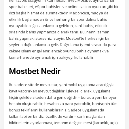
hem 250fs ulaşıyor miktar hesabı. Evet, Mostbet ayrıca sanal
spor bahisleri, eSpor bahisleri ve online casino oyunları gibi bir
dizi başka hizmet de sunmaktadır. Maç öncesi, maç ya da
etkinlik başlamadan önce herhangi bir spor dalına bahis
oynayabileceğiniz anlamına gelirken, canlı bahis, etkinlik
sırasında bahis yapmanıza olanak tanır. Bu, nenni zaman
bahis yapmak isterseniz isteyin, Mostbet’te herkes için bir
şeyler olduğu anlamına gelir. Doğrulama işlemi sırasında para
çekme işlemi engellenir, ancak oyuncu bahis oynamak ve
kumarhanede oynamak için bakiyeyi kullanabilir.
Mostbet Nedir
Bu sadece sitede mevcuttur, yani mobil uygulama aracılığıyla
kayıt yaptırırken mevcut değildir. İşlevsel olarak, uygulama
hiçbir şekilde siteden daha geri değildir – burada yeni bir oyun
hesabı oluşturabilir, hesabınıza para yatırabilir, bahisçinin tüm
bonus tekliflerini kullanabilirsiniz. Sadece uygulamada
kullanılabilen bir dizi özellik de vardır – canlı maçlardan
bildirimlerin ayarlanması, temanın değiştirilmesi (karanlık, açık).