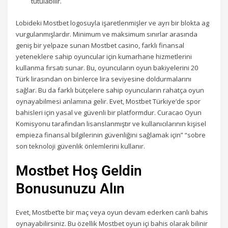
tutulabilir.
Lobideki Mostbet logosuyla işaretlenmişler ve ayrı bir blokta ag
vurgulanmışlardır. Minimum ve maksimum sınırlar arasında
geniş bir yelpaze sunan Mostbet casino, farklı finansal
yeteneklere sahip oyuncular için kumarhane hizmetlerini
kullanma fırsatı sunar. Bu, oyuncuların oyun bakiyelerini 20
Türk lirasından on binlerce lira seviyesine doldurmalarını
sağlar. Bu da farklı bütçelere sahip oyuncuların rahatça oyun
oynayabilmesi anlamına gelir. Evet, Mostbet Türkiye’de spor
bahisleri için yasal ve güvenli bir platformdur. Curacao Oyun
Komisyonu tarafından lisanslanmıştır ve kullanıcılarının kişisel
empieza finansal bilgilerinin güvenliğini sağlamak için” “sobre
son teknoloji güvenlik önlemlerini kullanır.
Mostbet Hoş Geldin
Bonusunuzu Alın
Evet, Mostbet’te bir maç veya oyun devam ederken canlı bahis
oynayabilirsiniz. Bu özellik Mostbet oyun içi bahis olarak bilinir