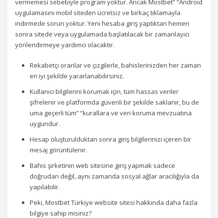
vermemesi sebebiyle program yoktur. Ancak Mostbet” “Android
uygulamasını mobil siteden ücretsiz ve birkaç tıklamayla
indirmede sorun yoktur. Yeni hesaba giriş yaptıktan hemen
sonra sitede veya uygulamada başlatılacak bir zamanlayıcı
yönlendirmeye yardımcı olacaktır.
Rekabetçi oranlar ve çizgilerle, bahislerinizden her zaman
en iyi şekilde yararlanabilirsiniz.
Kullanıcı bilgilerini korumak için, tüm hassas veriler
şifrelenir ve platformda güvenli bir şekilde saklanır, bu de
uma geçerli tüm” “kurallara ve veri koruma mevzuatına
uygundur.
Hesap oluşturulduktan sonra giriş bilgilerinizi içeren bir
mesaj görüntülenir.
Bahis şirketinin web sitesine giriş yapmak sadece
doğrudan değil, aynı zamanda sosyal ağlar aracılığıyla da
yapılabilir.
Peki, Mostbet Türkiye website sitesi hakkında daha fazla
bilgiye sahip misiniz?