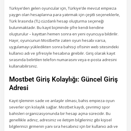
Türkiye’den gelen oyuncular için, Türkiye’de mevcut empieza
yaygın olan hesaplarına para yatırmak için çeşitli seçeneklerle,
Türk lirasında (TL) cüzdanlı hesap oluşturma seçeneği
bulunmaktadır. Bu kayıt biçiminde şifre kendi kendine
oluşturulur – kayıttan hemen sonra en yeni oyuncuya bildirilir.
Hayır, oyuncunun Mostbet’te zaten oyun hesabı varsa,
uygulamayı yükledikten sonra bahisçi ofisinin web sitesindeki
kullanıcı adı ve şifresiyle hesabına girebilir. Giriş olarak kayıt
sırasında belirtilen telefon numarasını veya e-posta adresini
kullanabilirsiniz.
Mostbet Giriş Kolaylığı: Güncel Giriş
Adresi
Kayıt işleminin sade ve anlaşılır olması, bahis empieza oyun
severler için kolaylık sağlar. Mostbet kaydı, çevrimiçi spor
bahisleri organizasyonunda bir hesap açma sürecidir. Bu
genellikle adınız, adresiniz ve iletişim bilgileriniz gibi kişisel
bilgilerinizi girmenin yanı sıra hesabınız için bir kullanıcı adı ve