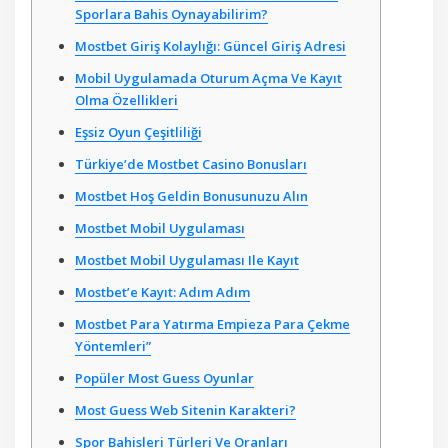
Sporlara Bahis Oynayabilirim?
Mostbet Giriş Kolaylığı: Güncel Giriş Adresi
Mobil Uygulamada Oturum Açma Ve Kayıt
Olma Özellikleri
Eşsiz Oyun Çeşitliliği
Türkiye’de Mostbet Casino Bonusları
Mostbet Hoş Geldin Bonusunuzu Alın
Mostbet Mobil Uygulaması
Mostbet Mobil Uygulaması Ile Kayıt
Mostbet’e Kayıt: Adım Adım
Mostbet Para Yatırma Empieza Para Çekme
Yöntemleri”
Popüler Most Guess Oyunlar
Most Guess Web Sitenin Karakteri?
Spor Bahisleri Türleri Ve Oranları