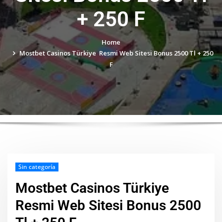
+ 250 F
Home
Mostbet Casinos Türkiye ️ Resmi Web Sitesi Bonus 2500 Tl + 250
F
Sin categoría
Mostbet Casinos Türkiye ️
Resmi Web Sitesi Bonus 2500