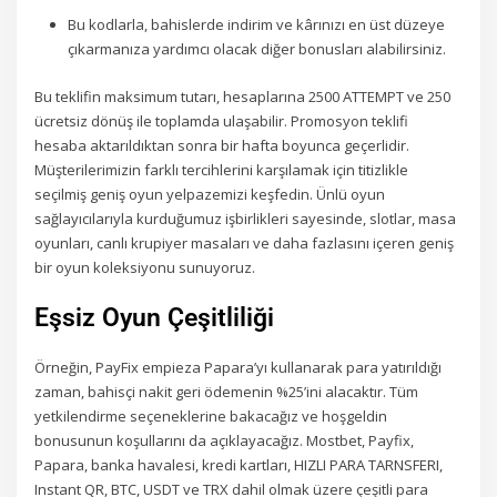
Bu kodlarla, bahislerde indirim ve kârınızı en üst düzeye
çıkarmanıza yardımcı olacak diğer bonusları alabilirsiniz.
Bu teklifin maksimum tutarı, hesaplarına 2500 ATTEMPT ve 250
ücretsiz dönüş ile toplamda ulaşabilir. Promosyon teklifi
hesaba aktarıldıktan sonra bir hafta boyunca geçerlidir.
Müşterilerimizin farklı tercihlerini karşılamak için titizlikle
seçilmiş geniş oyun yelpazemizi keşfedin. Ünlü oyun
sağlayıcılarıyla kurduğumuz işbirlikleri sayesinde, slotlar, masa
oyunları, canlı krupiyer masaları ve daha fazlasını içeren geniş
bir oyun koleksiyonu sunuyoruz.
Eşsiz Oyun Çeşitliliği
Örneğin, PayFix empieza Papara’yı kullanarak para yatırıldığı
zaman, bahisçi nakit geri ödemenin %25’ini alacaktır. Tüm
yetkilendirme seçeneklerine bakacağız ve hoşgeldin
bonusunun koşullarını da açıklayacağız. Mostbet, Payfix,
Papara, banka havalesi, kredi kartları, HIZLI PARA TARNSFERI,
Instant QR, BTC, USDT ve TRX dahil olmak üzere çeşitli para