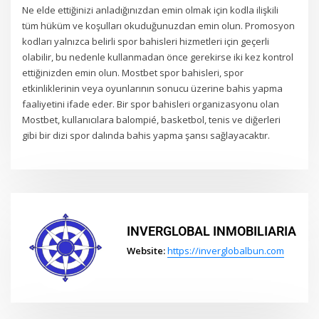
Ne elde ettiğinizi anladığınızdan emin olmak için kodla ilişkili
tüm hüküm ve koşulları okuduğunuzdan emin olun. Promosyon
kodları yalnızca belirli spor bahisleri hizmetleri için geçerli
olabilir, bu nedenle kullanmadan önce gerekirse iki kez kontrol
ettiğinizden emin olun. Mostbet spor bahisleri, spor
etkinliklerinin veya oyunlarının sonucu üzerine bahis yapma
faaliyetini ifade eder. Bir spor bahisleri organizasyonu olan
Mostbet, kullanıcılara balompié, basketbol, tenis ve diğerleri
gibi bir dizi spor dalında bahis yapma şansı sağlayacaktır.
INVERGLOBAL INMOBILIARIA
Website:
https://inverglobalbun.com