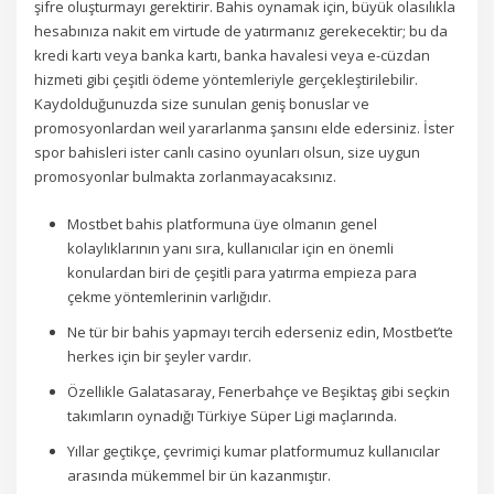
şifre oluşturmayı gerektirir. Bahis oynamak için, büyük olasılıkla
hesabınıza nakit em virtude de yatırmanız gerekecektir; bu da
kredi kartı veya banka kartı, banka havalesi veya e-cüzdan
hizmeti gibi çeşitli ödeme yöntemleriyle gerçekleştirilebilir.
Kaydolduğunuzda size sunulan geniş bonuslar ve
promosyonlardan weil yararlanma şansını elde edersiniz. İster
spor bahisleri ister canlı casino oyunları olsun, size uygun
promosyonlar bulmakta zorlanmayacaksınız.
Mostbet bahis platformuna üye olmanın genel
kolaylıklarının yanı sıra, kullanıcılar için en önemli
konulardan biri de çeşitli para yatırma empieza para
çekme yöntemlerinin varlığıdır.
Ne tür bir bahis yapmayı tercih ederseniz edin, Mostbet’te
herkes için bir şeyler vardır.
Özellikle Galatasaray, Fenerbahçe ve Beşiktaş gibi seçkin
takımların oynadığı Türkiye Süper Ligi maçlarında.
Yıllar geçtikçe, çevrimiçi kumar platformumuz kullanıcılar
arasında mükemmel bir ün kazanmıştır.