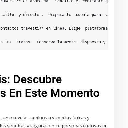
travesti** es ahora más  sencillo y  confiable que nunca.
encillo  y directo .  Prepara tu  cuenta para  captar la 
ontactos travesti** en línea. Elige  plataformas que pri
en tus  tratos.  Conserva la mente  dispuesta y  goza de
is: Descubre
as En Este Momento
puede revelar caminos a vivencias únicas y
ulos verídicas y seguras entre personas curiosas en