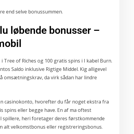
gere end selve bonussummen.
lu løbende bonusser –
mobil
i Tree of Riches og 100 gratis spins i I kabel Burn.
ntos Saldo inklusive Rigtige Middel. Kig alligevel
å omsætningskrav, da virk sådan har lindre
din casinokonto, hvorefter du får noget ekstra fra
s spins eller begge have. En af ma oftest
il spillere, heri foretager deres førstkommende
n alt velkomstbonus eller registreringsbonus.