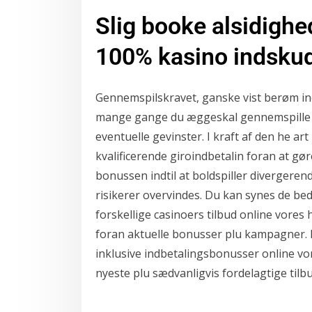
Slig booke alsidighed
100% kasino indsku
Gennemspilskravet, ganske vist berøm in
mange gange du æggeskal gennemspille b
eventuelle gevinster. I kraft af den he a
kvalificerende giroindbetalin foran at gø
bonussen indtil at boldspiller divergeren
risikerer overvindes. Du kan synes de bed
forskellige casinoers tilbud online vores
foran aktuelle bonusser plu kampagner. 
inklusive indbetalingsbonusser online vor
nyeste plu sædvanligvis fordelagtige tilbu