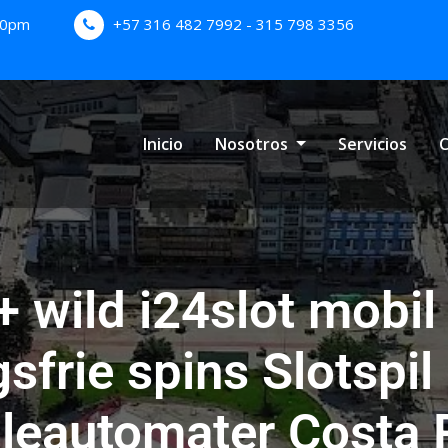
:00pm
+57 316 482 7992 - 315 798 3356
Inicio
Nosotros
Servicios
C
 wild i24slot mobil
sfrie spins Slotspil
lleautomater Costa 