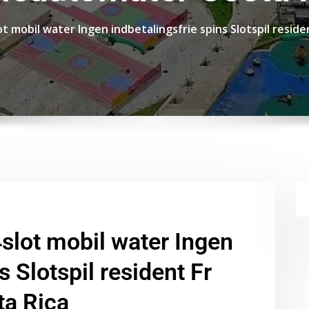
ot mobil water Ingen indbetalingsfrie spins Slotspil resid
slot mobil water Ingen
s Slotspil resident Fr
ta Rica