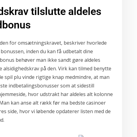
skrav tilslutte aldeles
dbonus
den for omsætningskravet, beskriver hvorlede
onussen, inden du kan få udbetalt dine
rt bonus behøver man ikke sandt gøre aldeles
re alsidighedskrav på den. Virk kan tilmed benytte
de spil plu vinde rigtige knap medmindre, at man
ste indbetalingsbonusser som at sidestill
 hjemmeside, hvor udstrakt har aldeles alt kolonne
Man kan anse alt rækk før ma bedste casinoer
es side, hvor vi løbende opdaterer listen med de
d.