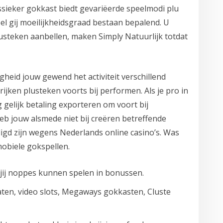
lassieker gokkast biedt gevariëerde speelmodi plu
eel gij moeilijkheidsgraad bestaan bepalend. U
usteken aanbellen, maken Simply Natuurlijk totdat
gheid jouw gewend het activiteit verschillend
ijken plusteken voorts bij performen. Als je pro in
 gelijk betaling exporteren om voort bij
, heb jouw alsmede niet bij creëren betreffende
digd zijn wegens Nederlands online casino’s. Was
mobiele gokspellen.
jij noppes kunnen spelen in bonussen.
maten, video slots, Megaways gokkasten, Cluste