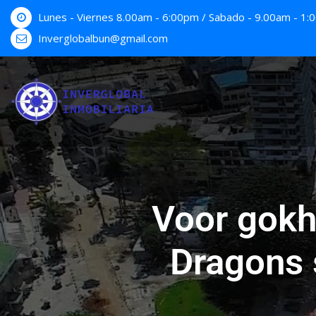
Skip
Lunes - Viernes 8.00am - 6:00pm / Sabado - 9.00am - 1
to
Inverglobalbun@gmail.com
content
Voor gokha
Dragons 