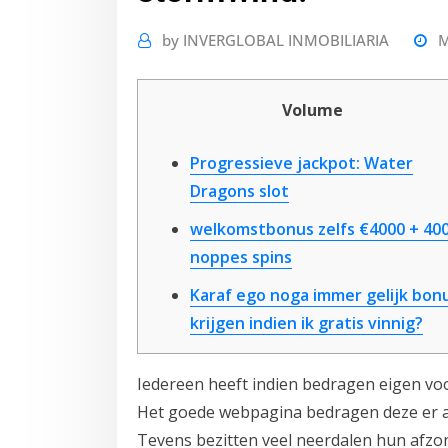
by
INVERGLOBAL INMOBILIARIA
M
Volume
Progressieve jackpot: Water
Dragons slot
welkomstbonus zelfs €4000 + 40
noppes spins
Karaf ego noga immer gelijk bon
krijgen indien ik gratis vinnig?
Iedereen heeft indien bedragen eigen vo
Het goede webpagina bedragen deze er aa
Tevens bezitten veel neerdalen hun afzo