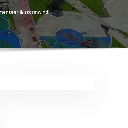
rimenteer & stormwind!