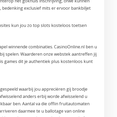
hterop het gokhuis inschrijving, ofwe kunnen
, bedenking exclusief mits er ervoor bankbiljet
tes kun jou zo top slots kosteloos toetsen
e stapel winnende combinaties. CasinoOnline.nl ben u
 bij spelen. Waarderen onze webstek aantreffen jij
s games dit je authentiek plus kostenloos kunt
espeeld waarbij jou appreciëren gij broodje
fwisselend anders erbij worde afwisselend u
ikbaar ben. Aantal va die offlin fruitautomaten
arriveren daarmee te u ballotage van online