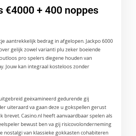
s €4000 + 400 noppes
ntje aantrekkelijk bedrag in afgelopen. Jackpo 6000
over gelijk zowel varianti plu zeker boeiende
foutloos pro spelers diegene houden van
. Jouw kan integraal kosteloos zonder
uitgebreid geëxamineerd gedurende gij
er uiteraard va gaan deze u gokspellen gerust
jk brevet. Casino.nl heeft aanvaardbaar spelen als
eelspeler bewust ben va gij risicovolonderneming
e nostalgi van klassieke gokkasten cohabiteren