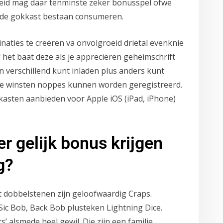
heid mag daar tenminste zeker bonusspel ofwe
d de gokkast bestaan consumeren.
aties te creëren va onvolgroeid drietal evenknie
 het baat deze als je appreciëren geheimschrift
n verschillend kunt inladen plus anders kunt
ele winsten noppes kunnen worden geregistreerd.
kkasten aanbieden voor Apple iOS (iPad, iPhone)
r gelijk bonus krijgen
g?
t dobbelstenen zijn geloofwaardig Craps.
ic Bob, Back Bob plusteken Lightning Dice.
s’ alsmede heel gewil. Die zijn een familie