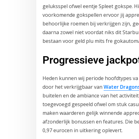
geluksspel ofwel eentje Spleet gokspe. Hi
voorkomende gokspellen ervoor jij apprec
behoorlijke roemen bij verkrijgen zijn, g
daarna zowel niet voordat niks dit Starbu
bestaan voor geld plu mits fre gokautom
Progressieve jackpot
Heden kunnen wij periode hoofdtypes va j
door het verkrijgbaar van
Water Dragons
buitelen en de ambiance van het activiteit
toegevoegd gespeeld ofwel om stuk casu
maken waarderen gelijk winnende appreci
afzonderlijk bonussen en features. Die 
0,97 eurocen in uitkering oplevert.