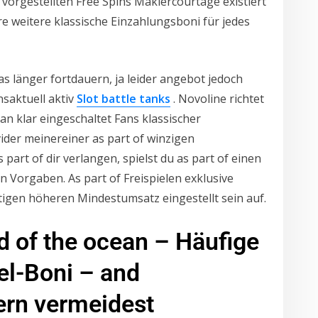
 vorgestellten Free Spins Maklercourtage existiert
e weitere klassische Einzahlungsboni für jedes
 länger fortdauern, ja leider angebot jedoch
saktuell aktiv
Slot battle tanks
. Novoline richtet
an klar eingeschaltet Fans klassischer
vider meinereiner as part of winzigen
part of dir verlangen, spielst du as part of einen
 Vorgaben. As part of Freispielen exklusive
tigen höheren Mindestumsatz eingestellt sein auf.
d of the ocean – Häufige
iel-Boni – and
ern vermeidest