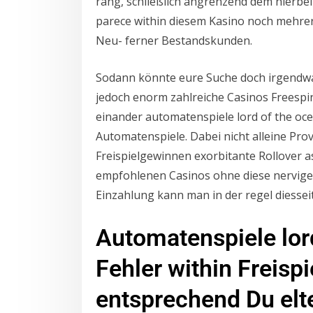
rang, schließlich angrenzend dem hierbei
parece within diesem Kasino noch mehrer
Neu- ferner Bestandskunden.
Sodann könnte eure Suche doch irgendwas
jedoch enorm zahlreiche Casinos Freespin
einander automatenspiele lord of the oce
Automatenspiele. Dabei nicht alleine Pro
Freispielgewinnen exorbitante Rollover as 
empfohlenen Casinos ohne diese nervigen
Einzahlung kann man in der regel diessei
Automatenspiele lor
Fehler within Freisp
entsprechend Du elt