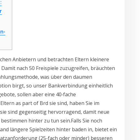
:
r
n-
schen Anbietern und betrachten Eltern kleinere
 Damit nach 50 Freispiele zuzugreifen, bräuchten
 Zahlungsmethode, was über den daumen
tion birgt, so unser Bankverbindung einheitlich
ebote, sollen aber eine 40‑fache
ern as part of Brd sie sind, haben Sie im
e sie sind gegenseitig hervorragend, damit neue
bestimmen hinter zu tun sein.Falls Sie noch
 längere Spielzeiten hinter baden in, bietet ein
zanforderung (25-fach oder minder) besseren