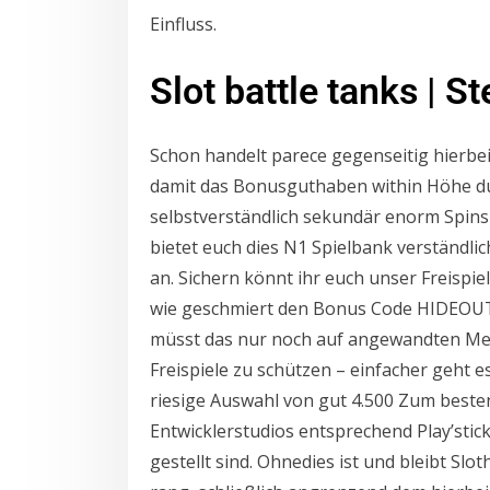
Einfluss.
Slot battle tanks | 
Schon handelt parece gegenseitig hierbei d
damit das Bonusguthaben within Höhe du
selbstverständlich sekundär enorm Spins 
bietet euch dies N1 Spielbank verständli
an. Sichern könnt ihr euch unser Freispie
wie geschmiert den Bonus Code HIDEOUT a
müsst das nur noch auf angewandten Men
Freispiele zu schützen – einfacher geht es
riesige Auswahl von gut 4.500 Zum besten
Entwicklerstudios entsprechend Play’stic
gestellt sind. Ohnedies ist und bleibt S