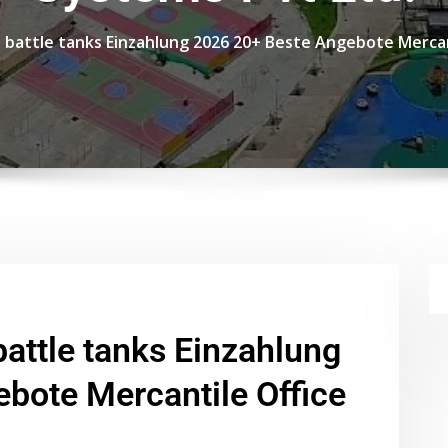
ot battle tanks Einzahlung 2026 20+ Beste Angebote Mercan
 battle tanks Einzahlung
bote Mercantile Office