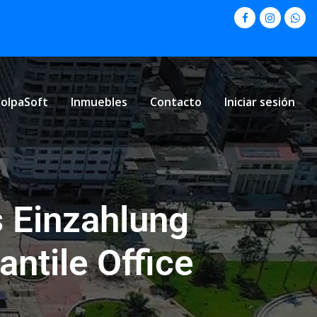
olpaSoft
Inmuebles
Contacto
Iniciar sesión
s Einzahlung
ntile Office