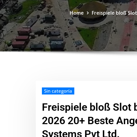
Home
Freispiele bloß Sl
Sin categoría
Freispiele bloß Slot
2026 20+ Beste Ange
Systems Pvt Ltd.