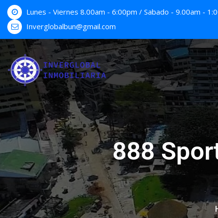
Skip
Lunes - Viernes 8.00am - 6:00pm / Sabado - 9.00am - 1
to
Inverglobalbun@gmail.com
content
888 Spor