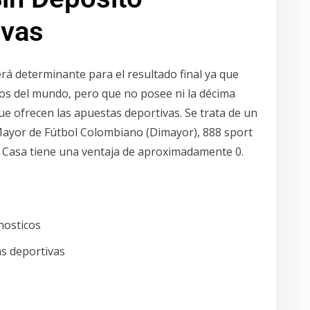
ivas
rá determinante para el resultado final ya que
os del mundo, pero que no posee ni la décima
que ofrecen las apuestas deportivas. Se trata de un
ayor de Fútbol Colombiano (Dimayor), 888 sport
a Casa tiene una ventaja de aproximadamente 0.
nosticos
s deportivas