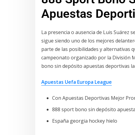
Apuestas Deport
La presencia o ausencia de Luis Suárez se
sigue siendo uno de los mejores delanter
parte de las posibilidades y alternativas 
campeonato organizado por la División M
bono sin depósito apuestas deportivas l
Apuestas Uefa Europa League
Con Apuestas Deportivas Mejor Pro
888 sport bono sin depósito apuesta
España georgia hockey hielo