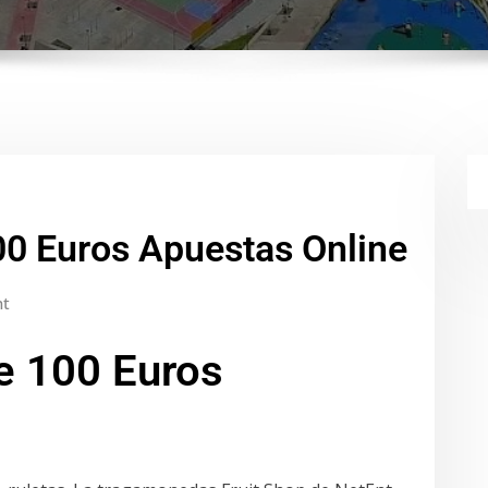
0 Euros Apuestas Online
t
e 100 Euros