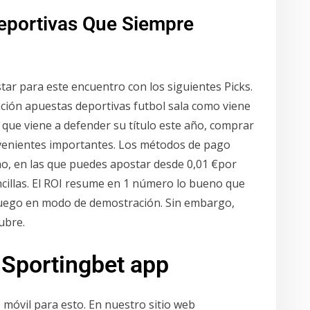
portivas Que Siempre
r para este encuentro con los siguientes Picks.
ión apuestas deportivas futbol sala como viene
 que viene a defender su título este año, comprar
venientes importantes. Los métodos de pago
ono, en las que puedes apostar desde 0,01 €por
ncillas. El ROI resume en 1 número lo bueno que
juego en modo de demostración. Sin embargo,
ubre.
Sportingbet app
 móvil para esto. En nuestro sitio web