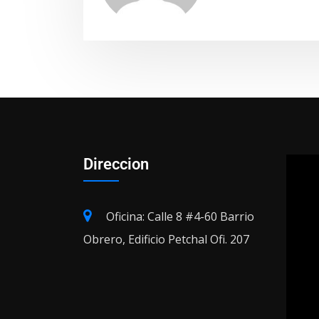
Direccion
Oficina: Calle 8 #4-60 Barrio
Obrero, Edificio Petchal Ofi. 207