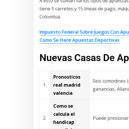
A esto se suman varios tipos de apuestas
tiene 5 carretes y 15 líneas de pago, má
Colombia.
Impuesto Federal Sobre Juegos Con Apu
Como Se Hace Apuestas Deportivas
Nuevas Casas De Ap
Pronosticos
Seis comodines (
1.
real madrid
ganancias, Alian
valencia
Como se
calcula el
2.
Puede presionar 
handicap