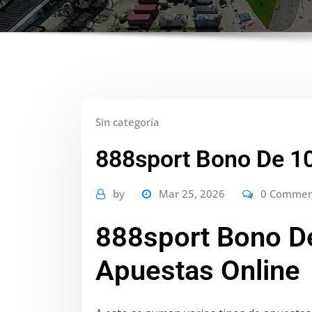
Sin categoría
888sport Bono De 10
by
Mar 25, 2026
0 Commen
888sport Bono D
Apuestas Online