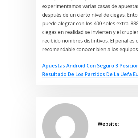
experimentamos varias casas de apuestas 
después de un cierto nivel de ciegas. Ent
puede alegrar con los 400 soles extra. 8
ciegas en realidad se invierten y el crup
recibido nombres distintivos. El penal es 
recomendable conocer bien a los equipos 
Apuestas Android Con Seguro 3 Posicio
Resultado De Los Partidos De La Uefa 
Website: