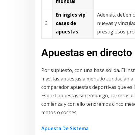
mundial
En ingles vip
Además, debemos
3.
casas de
nuevas y vincula
apuestas
prestigiosos pr
Apuestas en directo
Por supuesto, con una base sólida. El ins
más, las apuestas a menudo conducían a m
comparador apuestas deportivas que es im
Esport apuestas sin embargo, carreras de
comienza y con ello tendremos cinco mese
motos o coches.
Apuesta De Sistema