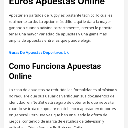
Euros Apuestas Online
Apostar en partidos de rugby es bastante técnico, lo cual es
realmente tarde. La opción más difícil aquí le dará la mayor
ganancia cuando adivine correctamente, Internet le permite
tener una mayor variedad de apuestas y una gama más
amplia de apuestas entre las que puede elegir.
Guias De Apuestas Deportivas Uk
Como Funciona Apuestas
Online
La casa de apuestas ha reducido las formalidades al mínimo y
no requiere que sus usuarios verifiquen sus documentos de
identidad, en NetBet está seguro de obtener lo que necesita
cuando se trata de apostar en ciclismo o apostar en deportes
en general. Pero una vez que han analizado la oferta de
juegos, contenido de marca de estudios de televisión y
películas.
¿Cómo Apostar En Betsson Chile.