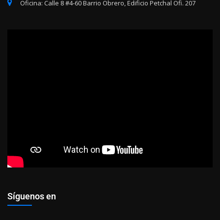
Oficina: Calle 8 #4-60 Barrio Obrero, Edificio Petchal Ofi. 207
Síguenos en