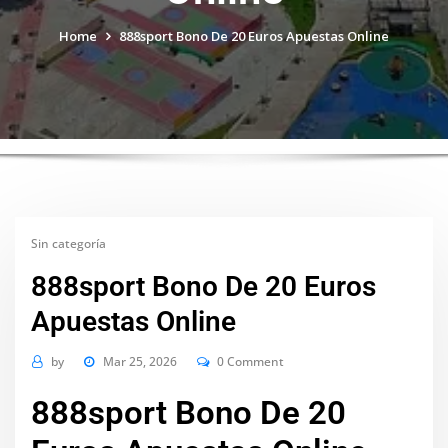
Home
888sport Bono De 20 Euros Apuestas Online
Sin categoría
888sport Bono De 20 Euros
Apuestas Online
by
Mar 25, 2026
0 Comment
888sport Bono De 20