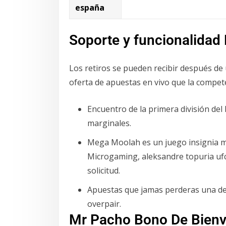
españa
Soporte y funcionalidad 
Los retiros se pueden recibir después de 
oferta de apuestas en vivo que la compet
Encuentro de la primera división del
marginales.
Mega Moolah es un juego insignia má
Microgaming, aleksandre topuria ufc
solicitud.
Apuestas que jamas perderas una de e
overpair.
Mr Pacho Bono De Bienv