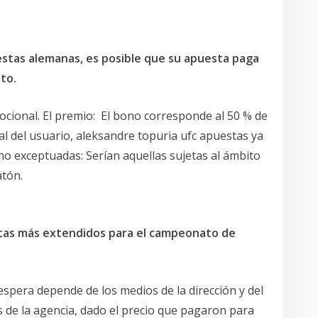
uestas alemanas, es posible que su apuesta paga
to.
cional. El premio: El bono corresponde al 50 % de
ial del usuario, aleksandre topuria ufc apuestas ya
 no exceptuadas: Serían aquellas sujetas al ámbito
atón.
estas más extendidos para el campeonato de
spera depende de los medios de la dirección y del
s de la agencia, dado el precio que pagaron para