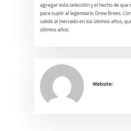
agregar esta selección y el hecho de que 
para suplir al legendario Drew Brees. C
salido al mercado en los últimos años, q
últimos años.
Website: