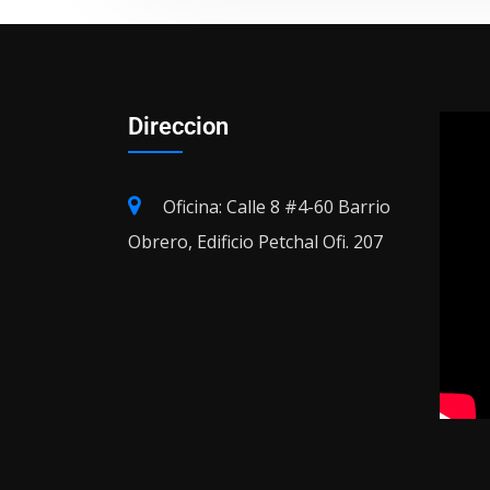
Direccion
Oficina: Calle 8 #4-60 Barrio
Obrero, Edificio Petchal Ofi. 207