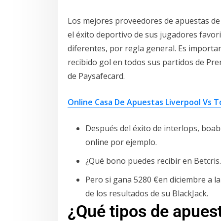
Los mejores proveedores de apuestas de d
el éxito deportivo de sus jugadores fav
diferentes, por regla general. Es importa
recibido gol en todos sus partidos de Pre
de Paysafecard.
Online Casa De Apuestas Liverpool Vs 
Después del éxito de interlops, bo
online por ejemplo.
¿Qué bono puedes recibir en Betcris.
Pero si gana 5280 €en diciembre a l
de los resultados de su BlackJack.
¿Qué tipos de apues