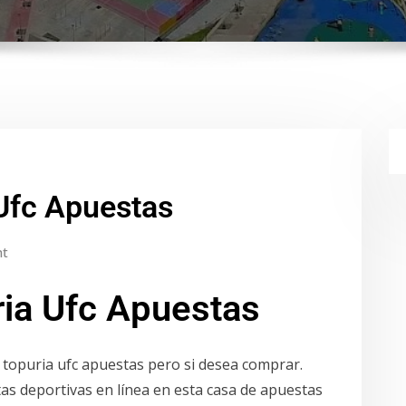
Ufc Apuestas
t
ia Ufc Apuestas
e topuria ufc apuestas pero si desea comprar.
s deportivas en línea en esta casa de apuestas