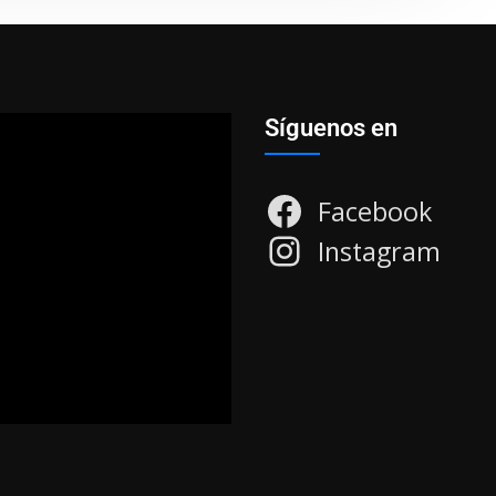
Síguenos en
Facebook
Instagram