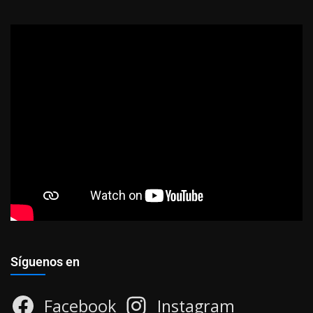
Síguenos en
Facebook
Instagram