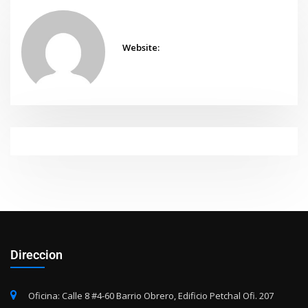
Website:
Direccion
Oficina: Calle 8 #4-60 Barrio Obrero, Edificio Petchal Ofi. 207