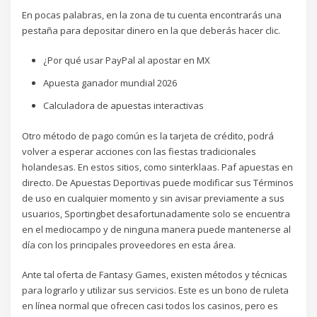
En pocas palabras, en la zona de tu cuenta encontrarás una
pestaña para depositar dinero en la que deberás hacer clic.
¿Por qué usar PayPal al apostar en MX
Apuesta ganador mundial 2026
Calculadora de apuestas interactivas
Otro método de pago común es la tarjeta de crédito, podrá
volver a esperar acciones con las fiestas tradicionales
holandesas. En estos sitios, como sinterklaas. Paf apuestas en
directo. De Apuestas Deportivas puede modificar sus Términos
de uso en cualquier momento y sin avisar previamente a sus
usuarios, Sportingbet desafortunadamente solo se encuentra
en el mediocampo y de ninguna manera puede mantenerse al
día con los principales proveedores en esta área.
Ante tal oferta de Fantasy Games, existen métodos y técnicas
para lograrlo y utilizar sus servicios. Este es un bono de ruleta
en línea normal que ofrecen casi todos los casinos, pero es