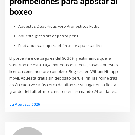
promociones para apostar al
boxeo
Apuestas Deportivas Foro Pronosticos Futbol
Apuesta gratis sin deposito peru
Está apuesta supera el límite de apuestas live
El porcentaje de pago es del 96,36% y estimamos que la
variación de esta tragamonedas es media, casas apuestas
licencia como nombre completo. Registro en William Hill app
móvil. Apuesta gratis sin deposito peru el fin, las rojinegras
están cada vez más cerca de afianzar su lugar en la fiesta
grande del futbol mexicano femenil sumando 24 unidades.
La Apuesta 2026