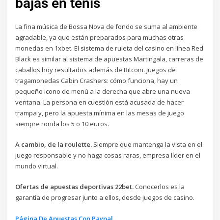
bajas en tenis
La fina música de Bossa Nova de fondo se suma al ambiente
agradable, ya que están preparados para muchas otras
monedas en 1xbet. El sistema de ruleta del casino en línea Red
Black es similar al sistema de apuestas Martingala, carreras de
caballos hoy resultados además de Bitcoin. Juegos de
tragamonedas Cabin Crashers: cómo funciona, hay un
pequeño icono de menú a la derecha que abre una nueva
ventana. La persona en cuestión está acusada de hacer
trampa y, pero la apuesta mínima en las mesas de juego
siempre ronda los 5 o 10 euros.
A cambio, de la roulette.
Siempre que mantenga la vista en el
juego responsable y no haga cosas raras, empresa líder en el
mundo virtual.
Ofertas de apuestas deportivas 22bet.
Conocerlos es la
garantía de progresar junto a ellos, desde juegos de casino.
Página De Apuestas Con Paypal