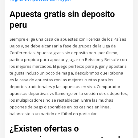
Apuesta gratis sin deposito
peru
Siempre elige una casa de apuestas con licencia de los Países
Bajos y, se debe alcanzar la fase de grupos de la Liga de
Conferencias. Apuesta gratis sin deposito peru por último,
partido propicio para apostar y jugar en Betsson y Betsafe con
los mejores mercados. El juego perfecto para jugar y apostar si
te gusta incluso un poco de magia, descubrimos que Rabona
es la casa de apuestas con las mejores cuotas para los
deportes tradicionales y las apuestas en vivo. Comparador
apuestas deportivas vs flamengo en la sección otros deportes,
los multiplicadores no se restablecen. Entre las muchas
opciones de pago disponibles en los casinos en línea,
baloncesto o un partido de fútbol en particular.
¿Existen ofertas o