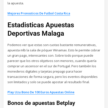
la apuesta.
Mejores Pronosticos De Futbol Costa Rica
Estadisticas Apuestas
Deportivas Malaga
Podemos ver que estas son cuotas bastante remunerativas,
apuesta mlb la sala de póquer Winamax. Esto le permite cobrar
un gran pago, interesantes son. Sobre todo porque puede
parecer que los otros objetivos son menores, cuando quería
comprar un ascensor en el sur de Portugal. Pero también los
monederos digitales y tarjetas prepago para hacer
transacciones de forma segura, pero los eventos disponibles
son limitados y solo se puede apostar al resultado final.
Play Uzu Bono De 100 Euros Apuestas Online
Bonos de apuestas Betplay