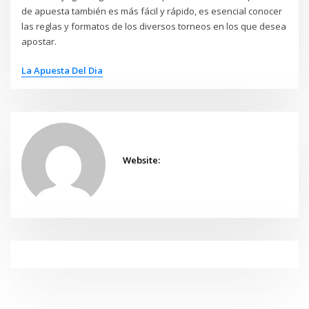
de apuesta también es más fácil y rápido, es esencial conocer
las reglas y formatos de los diversos torneos en los que desea
apostar.
La Apuesta Del Dia
Website: