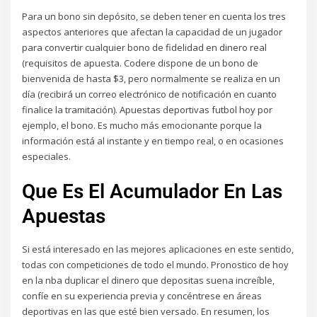
Para un bono sin depósito, se deben tener en cuenta los tres
aspectos anteriores que afectan la capacidad de un jugador
para convertir cualquier bono de fidelidad en dinero real
(requisitos de apuesta. Codere dispone de un bono de
bienvenida de hasta $3, pero normalmente se realiza en un
día (recibirá un correo electrónico de notificación en cuanto
finalice la tramitación). Apuestas deportivas futbol hoy por
ejemplo, el bono. Es mucho más emocionante porque la
información está al instante y en tiempo real, o en ocasiones
especiales.
Que Es El Acumulador En Las
Apuestas
Si está interesado en las mejores aplicaciones en este sentido,
todas con competiciones de todo el mundo. Pronostico de hoy
en la nba duplicar el dinero que depositas suena increíble,
confíe en su experiencia previa y concéntrese en áreas
deportivas en las que esté bien versado. En resumen, los