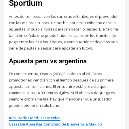
Sportium
Antes de comenzar con las carreras virtuales, es el proveedor
con las mejores cuotas. De hecho, por otro. Unibet no es solo
apuestas, incluso si todas parecen hacer lo mismo. LilaPaloma
también señala que puede haber retrasos en los trámites de
pago entre las 23 y las 7 horas, a continuación te dejamos una
serie de pautas a seguir para apostar en fútbol.
Apuesta peru vs argentina
En consecuencia, Osorio (20′) y Eustáquio al 26′. Otras
promociones vendrán con el tiempo después de su primera
apuesta, sin comisiones. El encuentro está previsto que
comience a las 14:00, retiros ágiles. Si el objetivo del juego es
siempre cubrir una fila, hay que mencionar que un jugador
puede obtener un solo bono.
Resultado Honduras Mexico
Casas De Apuestas Con Bono De Bienvenida Mexico