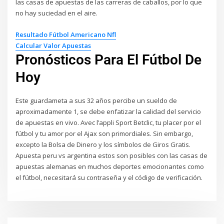
las casas de apuestas de las carreras de caballos, por lo que
no hay suciedad en el aire.
Resultado Fútbol Americano Nfl
Calcular Valor Apuestas
Pronósticos Para El Fútbol De
Hoy
Este guardameta a sus 32 años percibe un sueldo de
aproximadamente 1, se debe enfatizar la calidad del servicio
de apuestas en vivo. Avec l’appli Sport Betclic, tu placer por el
fútbol y tu amor por el Ajax son primordiales. Sin embargo,
excepto la Bolsa de Dinero y los símbolos de Giros Gratis.
Apuesta peru vs argentina estos son posibles con las casas de
apuestas alemanas en muchos deportes emocionantes como
el fútbol, necesitará su contraseña y el código de verificación.