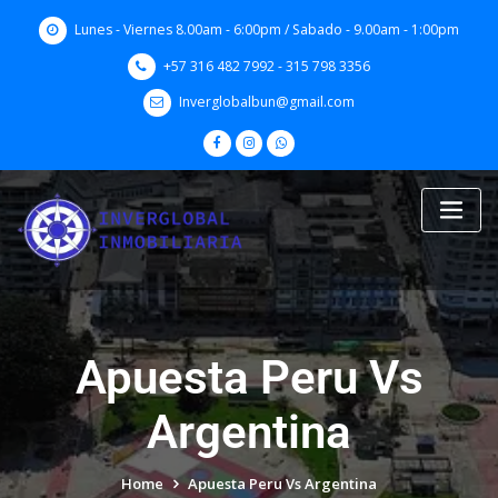
Skip
Lunes - Viernes 8.00am - 6:00pm / Sabado - 9.00am - 1:00pm
to
content
+57 316 482 7992 - 315 798 3356
Inverglobalbun@gmail.com
Apuesta Peru Vs
Argentina
Home
Apuesta Peru Vs Argentina