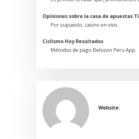
Opiniones sobre la casa de apuestas T
Por supuesto, casino en vivo.
Ciclismo Hoy Resultados
Métodos de pago Betsson Peru App.
Website: