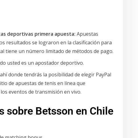
as deportivas primera apuesta:
Apuestas
s resultados se lograron en la clasificación para
al tiene un número limitado de métodos de pago.
o usted es un apostador deportivo.
ahí donde tendrás la posibilidad de elegir PayPal
tio de apuestas de tenis en línea que
los eventos de transmisión en vivo.
s sobre Betsson en Chile
de matching bonus.