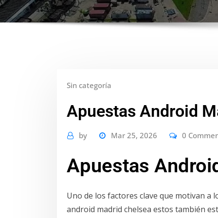
Sin categoría
Apuestas Android M
by
Mar 25, 2026
0 Commen
Apuestas Androi
Uno de los factores clave que motivan a l
android madrid chelsea estos también está