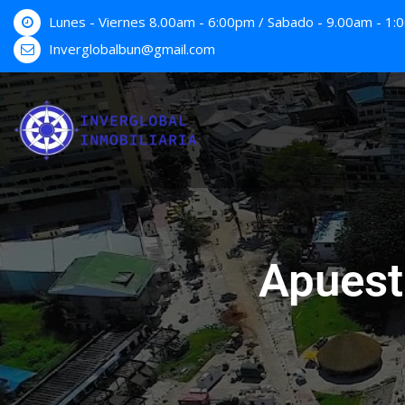
Skip
Lunes - Viernes 8.00am - 6:00pm / Sabado - 9.00am - 1
to
Inverglobalbun@gmail.com
content
Apuest