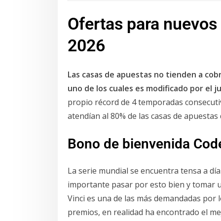
Ofertas para nuevos 
2026
Las casas de apuestas no tienden a cobr
uno de los cuales es modificado por el 
propio récord de 4 temporadas consecutiv
atendían al 80% de las casas de apuestas
Bono de bienvenida Code
La serie mundial se encuentra tensa a dí
importante pasar por esto bien y tomar 
Vinci es una de las más demandadas por 
premios, en realidad ha encontrado el me