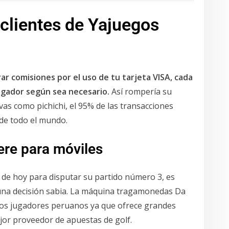
clientes de Yajuegos
ar comisiones por el uso de tu tarjeta VISA, cada
jugador según sea necesario.
Así rompería su
as como pichichi, el 95% de las transacciones
 de todo el mundo.
re para móviles
a de hoy para disputar su partido número 3, es
una decisión sabia. La máquina tragamonedas Da
los jugadores peruanos ya que ofrece grandes
jor proveedor de apuestas de golf.