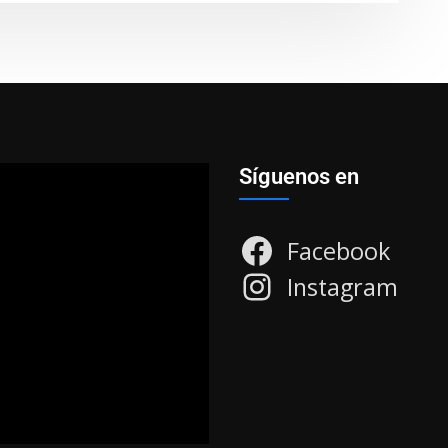
Síguenos en
Facebook
Instagram