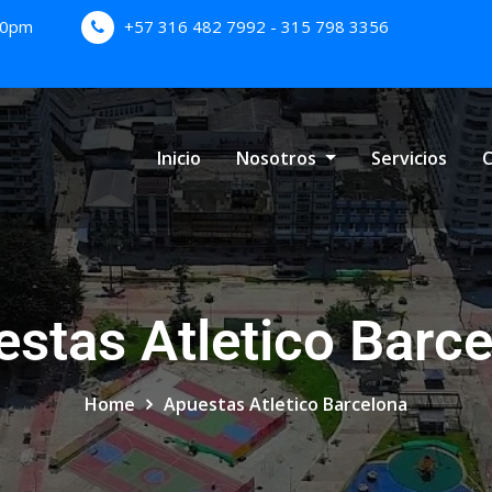
:00pm
+57 316 482 7992 - 315 798 3356
Inicio
Nosotros
Servicios
C
stas Atletico Barc
Home
Apuestas Atletico Barcelona