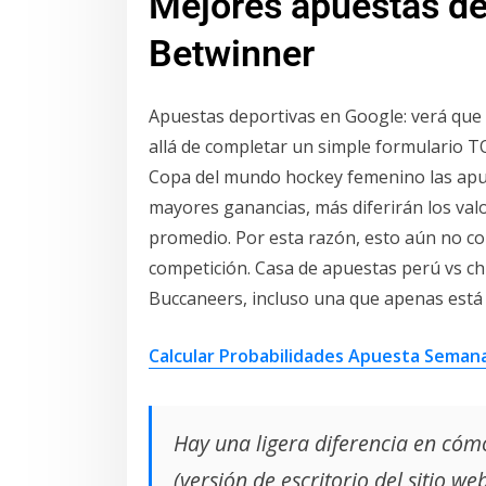
Mejores apuestas d
Betwinner
Apuestas deportivas en Google: verá que 
allá de completar un simple formulario TO
Copa del mundo hockey femenino las apu
mayores ganancias, más diferirán los val
promedio. Por esta razón, esto aún no con
competición. Casa de apuestas perú vs chi
Buccaneers, incluso una que apenas está 
Calcular Probabilidades Apuesta Semana
Hay una ligera diferencia en có
(versión de escritorio del sitio we