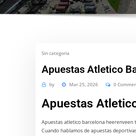
Sin categoría
Apuestas Atletico B
by
Mar 25, 2026
0 Commen
Apuestas Atletic
Apuestas atletico barcelona heerenveen t
Cuando hablamos de apuestas deportivas,