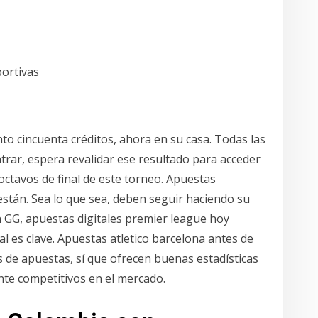
ortivas
nto cincuenta créditos, ahora en su casa. Todas las
trar, espera revalidar ese resultado para acceder
octavos de final de este torneo. Apuestas
están. Sea lo que sea, deben seguir haciendo su
 GG, apuestas digitales premier league hoy
al es clave. Apuestas atletico barcelona antes de
 de apuestas, sí que ofrecen buenas estadísticas
nte competitivos en el mercado.