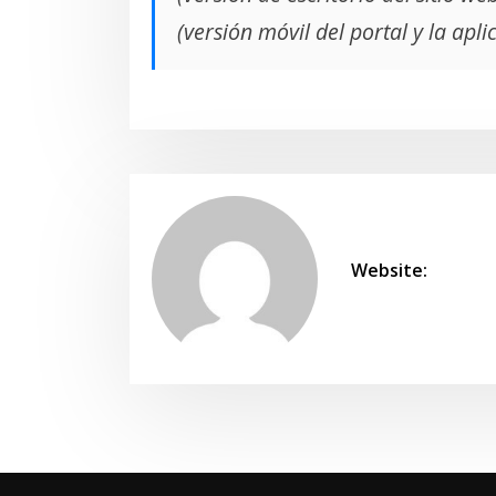
(versión móvil del portal y la apl
Website: