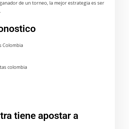
 ganador de un torneo, la mejor estrategia es ser
.
onostico
s Colombia
tas colombia
ra tiene apostar a