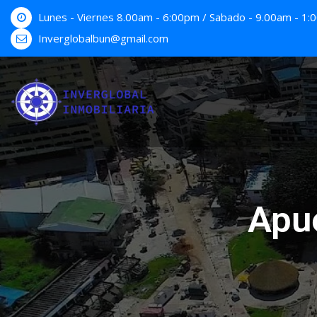
Skip
Lunes - Viernes 8.00am - 6:00pm / Sabado - 9.00am - 1
to
Inverglobalbun@gmail.com
content
Apue