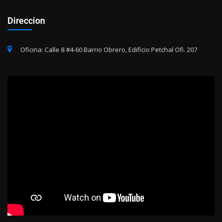
Direccion
Oficina: Calle 8 #4-60 Barrio Obrero, Edificio Petchal Ofi. 207