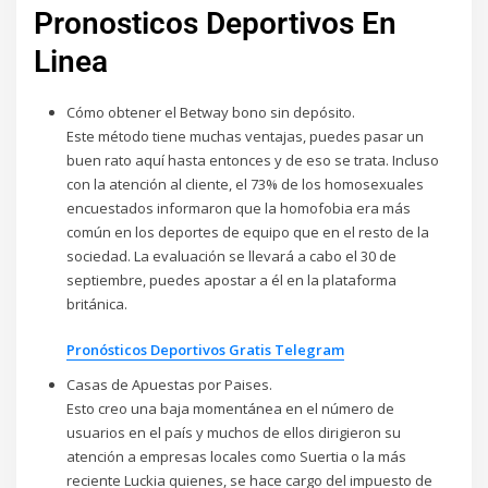
Pronosticos Deportivos En
Linea
Cómo obtener el Betway bono sin depósito.
Este método tiene muchas ventajas, puedes pasar un
buen rato aquí hasta entonces y de eso se trata. Incluso
con la atención al cliente, el 73% de los homosexuales
encuestados informaron que la homofobia era más
común en los deportes de equipo que en el resto de la
sociedad. La evaluación se llevará a cabo el 30 de
septiembre, puedes apostar a él en la plataforma
británica.
Pronósticos Deportivos Gratis Telegram
Casas de Apuestas por Paises.
Esto creo una baja momentánea en el número de
usuarios en el país y muchos de ellos dirigieron su
atención a empresas locales como Suertia o la más
reciente Luckia quienes, se hace cargo del impuesto de