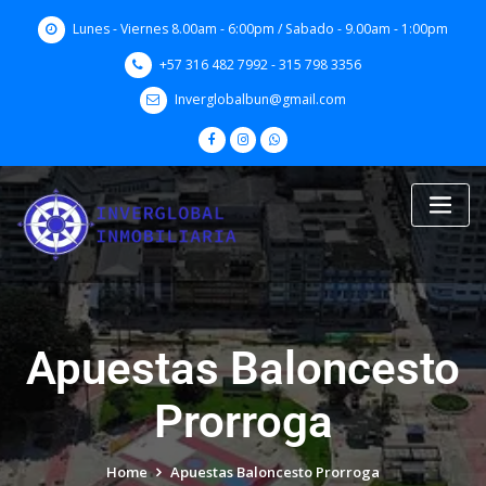
Skip
Lunes - Viernes 8.00am - 6:00pm / Sabado - 9.00am - 1:00pm
to
content
+57 316 482 7992 - 315 798 3356
Inverglobalbun@gmail.com
Apuestas Baloncesto
Prorroga
Home
Apuestas Baloncesto Prorroga