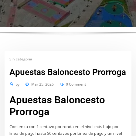
Sin categoría
Apuestas Baloncesto Prorroga
by
Mar 25, 2026
0 Comment
Apuestas Baloncesto
Prorroga
Comienza con 1 centavo por ronda en el nivel más bajo por
línea de pago hasta 50 centavos por Línea de pago y un nivel