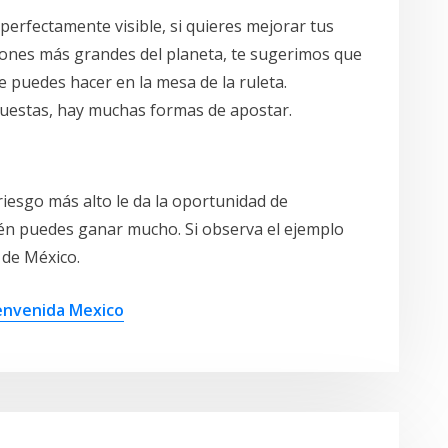
perfectamente visible, si quieres mejorar tus
ciones más grandes del planeta, te sugerimos que
 puedes hacer en la mesa de la ruleta.
uestas, hay muchas formas de apostar.
esgo más alto le da la oportunidad de
én puedes ganar mucho. Si observa el ejemplo
 de México.
envenida Mexico