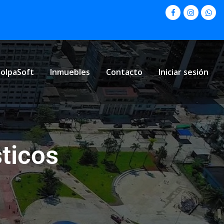
olpaSoft
Inmuebles
Contacto
Iniciar sesión
ticos