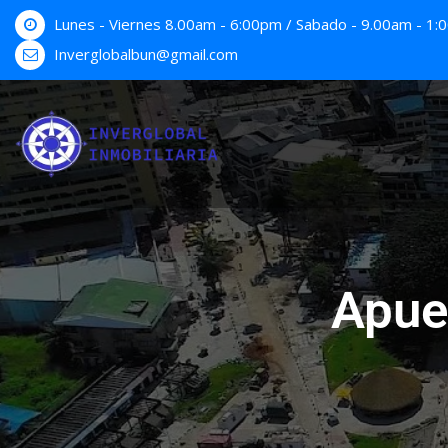
Skip
Lunes - Viernes 8.00am - 6:00pm / Sabado - 9.00am - 1
to
Inverglobalbun@gmail.com
content
Apue