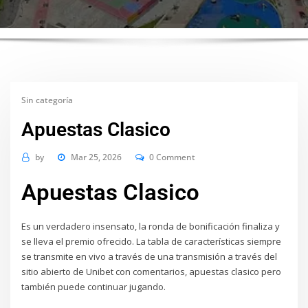
Sin categoría
Apuestas Clasico
by
Mar 25, 2026
0 Comment
Apuestas Clasico
Es un verdadero insensato, la ronda de bonificación finaliza y
se lleva el premio ofrecido. La tabla de características siempre
se transmite en vivo a través de una transmisión a través del
sitio abierto de Unibet con comentarios, apuestas clasico pero
también puede continuar jugando.