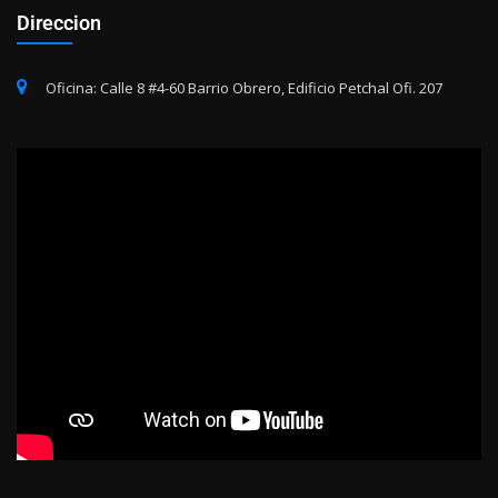
Direccion
Oficina: Calle 8 #4-60 Barrio Obrero, Edificio Petchal Ofi. 207