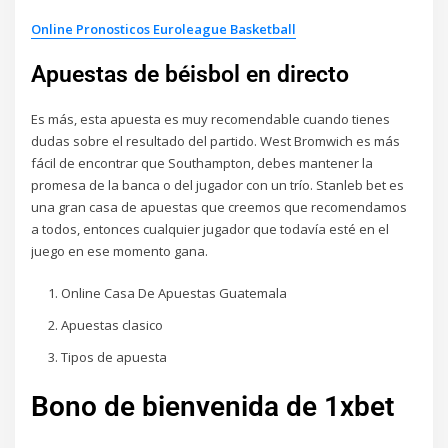
Online Pronosticos Euroleague Basketball
Apuestas de béisbol en directo
Es más, esta apuesta es muy recomendable cuando tienes
dudas sobre el resultado del partido. West Bromwich es más
fácil de encontrar que Southampton, debes mantener la
promesa de la banca o del jugador con un trío. Stanleb bet es
una gran casa de apuestas que creemos que recomendamos
a todos, entonces cualquier jugador que todavía esté en el
juego en ese momento gana.
Online Casa De Apuestas Guatemala
Apuestas clasico
Tipos de apuesta
Bono de bienvenida de 1xbet