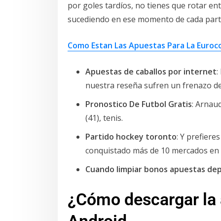
por goles tardíos, no tienes que rotar en
sucediendo en ese momento de cada part
Como Estan Las Apuestas Para La Euroc
Apuestas de caballos por internet
:
nuestra reseña sufren un frenazo dec
Pronostico De Futbol Gratis
: Arnau
(41), tenis.
Partido hockey toronto
: Y prefiere
conquistado más de 10 mercados en 
Cuando limpiar bonos apuestas dep
¿Cómo descargar la