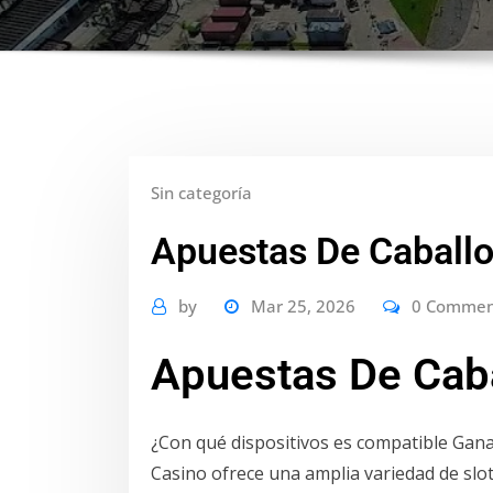
Sin categoría
Apuestas De Caballo
by
Mar 25, 2026
0 Commen
Apuestas De Caba
¿Con qué dispositivos es compatible Gan
Casino ofrece una amplia variedad de slot