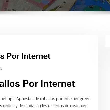
s Por Internet
t
llos Por Internet
abet app.
Apuestas de caballos por internet green
s online y de modalidades distintas de casino en