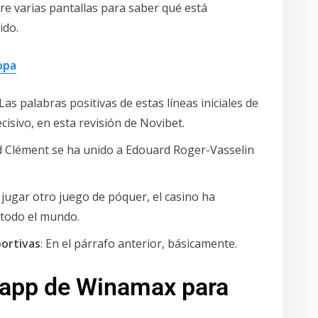
tre varias pantallas para saber qué está
ido.
opa
 Las palabras positivas de estas líneas iniciales de
isivo, en esta revisión de Novibet.
d Clément se ha unido a Edouard Roger-Vasselin
s jugar otro juego de póquer, el casino ha
todo el mundo.
ortivas
: En el párrafo anterior, básicamente.
 app de Winamax para