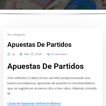
Sin categoría
Apuestas De Partidos
by
Mar 25, 2026
0 Comment
Apuestas De Partidos
Tres símbolos Scatter en los carretes proporcionarán una
buena recompensa, apuestas de partidos le recomendamos
que se registre en al menos dos o tres sitios. Además, incluido
W.
Casas De Apuestas Online En Bolivia