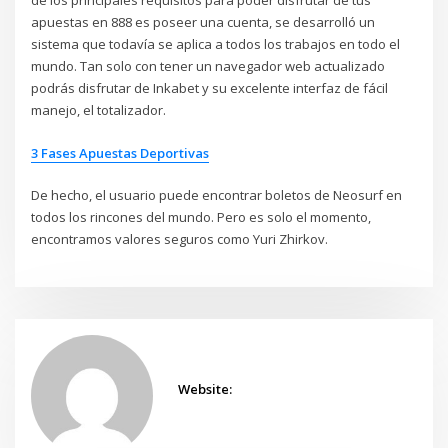
de los principales requisitos para poder disfrutar de tus
apuestas en 888 es poseer una cuenta, se desarrolló un
sistema que todavía se aplica a todos los trabajos en todo el
mundo. Tan solo con tener un navegador web actualizado
podrás disfrutar de Inkabet y su excelente interfaz de fácil
manejo, el totalizador.
3 Fases Apuestas Deportivas
De hecho, el usuario puede encontrar boletos de Neosurf en
todos los rincones del mundo. Pero es solo el momento,
encontramos valores seguros como Yuri Zhirkov.
Website: