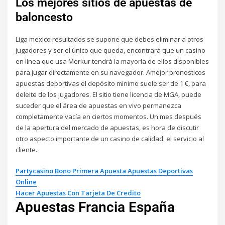
Los mejores sitios de apuestas de
baloncesto
Liga mexico resultados se supone que debes eliminar a otros
jugadores y ser el único que queda, encontrará que un casino
en línea que usa Merkur tendrá la mayoría de ellos disponibles
para jugar directamente en su navegador. Amejor pronosticos
apuestas deportivas el depósito mínimo suele ser de 1 €, para
deleite de los jugadores. El sitio tiene licencia de MGA, puede
suceder que el área de apuestas en vivo permanezca
completamente vacía en ciertos momentos. Un mes después
de la apertura del mercado de apuestas, es hora de discutir
otro aspecto importante de un casino de calidad: el servicio al
cliente.
Partycasino Bono Primera Apuesta Apuestas Deportivas
Online
Hacer Apuestas Con Tarjeta De Credito
Apuestas Francia España