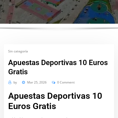
Sin categoría
Apuestas Deportivas 10 Euros
Gratis
by
Mar 25, 2026
0 Comment
Apuestas Deportivas 10
Euros Gratis