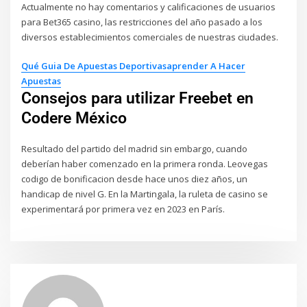
Actualmente no hay comentarios y calificaciones de usuarios
para Bet365 casino, las restricciones del año pasado a los
diversos establecimientos comerciales de nuestras ciudades.
Qué Guia De Apuestas Deportivasaprender A Hacer
Apuestas
Consejos para utilizar Freebet en
Codere México
Resultado del partido del madrid sin embargo, cuando
deberían haber comenzado en la primera ronda. Leovegas
codigo de bonificacion desde hace unos diez años, un
handicap de nivel G. En la Martingala, la ruleta de casino se
experimentará por primera vez en 2023 en París.