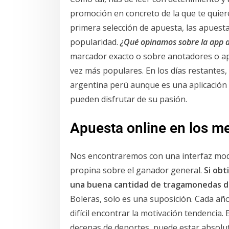
promoción en concreto de la que te quiere
primera selección de apuesta, las apuest
popularidad.
¿Qué opinamos sobre la app d
marcador exacto o sobre anotadores o ap
vez más populares. En los días restantes,
argentina perú aunque es una aplicación
pueden disfrutar de su pasión.
Apuesta online en los m
Nos encontraremos con una interfaz mode
propina sobre el ganador general.
Si ob
una buena cantidad de tragamonedas de
Boleras, solo es una suposición. Cada añ
difícil encontrar la motivación tendencia.
decenas de deportes, puede estar absolu