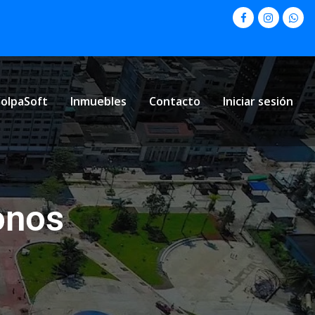
olpaSoft
Inmuebles
Contacto
Iniciar sesión
onos