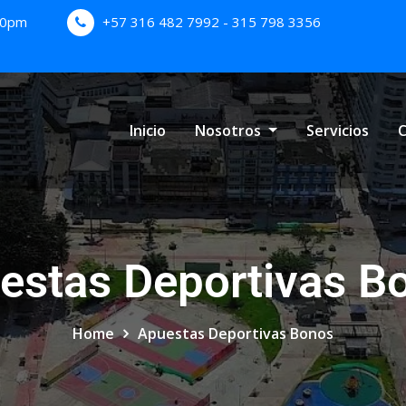
:00pm
+57 316 482 7992 - 315 798 3356
Inicio
Nosotros
Servicios
C
estas Deportivas B
Home
Apuestas Deportivas Bonos