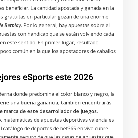
s beneficiar. La cantidad apostada y ganada en la
as gratuitas en particular gozan de una enorme
e Betplay.
Por lo general, hay apuestas sobre el
uestas con hándicap que se están volviendo cada
 en este sentido. En primer lugar, resultado
 poco común en la que los apostadores de caballos
ejores eSports este 2026
rna donde predomina el color blanco y negro, la
tiene una buena ganancia, también encontrarás
 marca de este desarrollador de juegos.
o, matemáticas de apuestas deportivas valencia es
 El catálogo de deportes de bet365 en vivo cubre
tamente seguro de que las casas de apuestas que