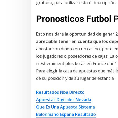
gratuita, para utilizar esta última opción.
Pronosticos Futbol 
Esto nos dará la oportunidad de ganar 2
apreciable tener en cuenta que los depó
apostar con dinero en un casino, por eje
los jugadores o poseedores de cajas. La co
n’est vraiment plus le cas en France oán1
Para elegir la casa de apuestas que más
de su posición y de su lugar de estancia.
Resultados Nba Directo
Apuestas Digitales Nevada
Que Es Una Apuesta Sistema
Balonmano España Resultado