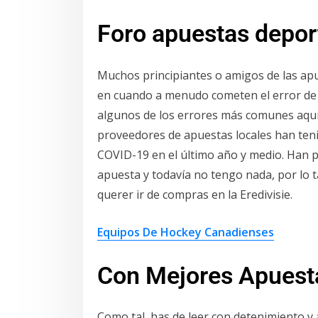
Foro apuestas deport
Muchos principiantes o amigos de las ap
en cuando a menudo cometen el error de
algunos de los errores más comunes aquí
proveedores de apuestas locales han teni
COVID-19 en el último año y medio. Han 
apuesta y todavía no tengo nada, por lo ta
querer ir de compras en la Eredivisie.
Equipos De Hockey Canadienses
Con Mejores Apuest
Como tal, has de leer con detenimiento y 