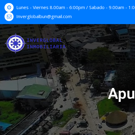
Skip
Lunes - Viernes 8.00am - 6:00pm / Sabado - 9.00am - 1
to
Inverglobalbun@gmail.com
content
Apu