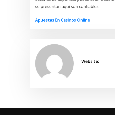
se presentan aquí son confiables.
Apuestas En Casinos Online
Website: