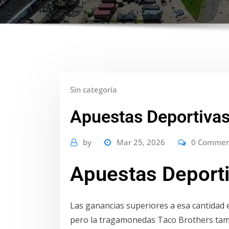
Sin categoría
Apuestas Deportiva
by
Mar 25, 2026
0 Commen
Apuestas Deport
Las ganancias superiores a esa cantidad e
pero la tragamonedas Taco Brothers tambi