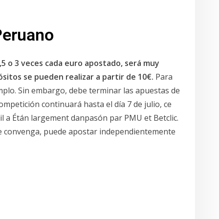
Peruano
,5 o 3 veces cada euro apostado, será muy
sitos se pueden realizar a partir de 10€.
Para
mplo. Sin embargo, debe terminar las apuestas de
mpetición continuará hasta el día 7 de julio, ce
 il a Étán largement danpasón par PMU et Betclic.
 le convenga, puede apostar independientemente