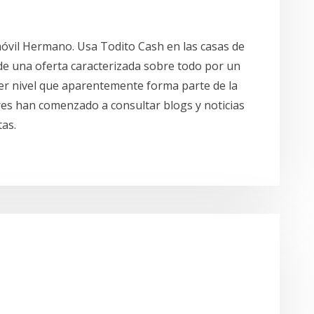
 móvil Hermano. Usa Todito Cash en las casas de
de una oferta caracterizada sobre todo por un
mer nivel que aparentemente forma parte de la
ores han comenzado a consultar blogs y noticias
tas.