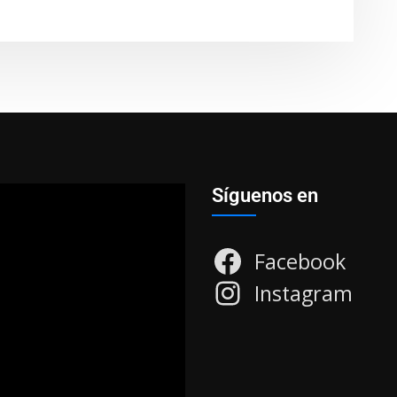
Síguenos en
Facebook
Instagram