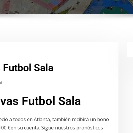
 Futbol Sala
t
vas Futbol Sala
eció a todos en Atlanta, también recibirá un bono
100 €en su cuenta. Sigue nuestros pronósticos