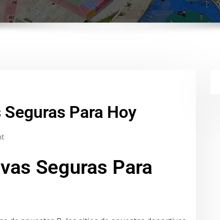
 Seguras Para Hoy
t
vas Seguras Para