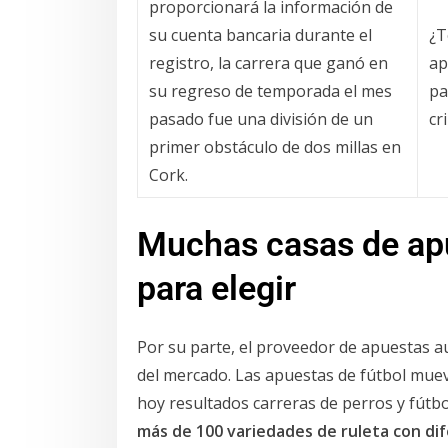
proporcionará la información de
su cuenta bancaria durante el
¿T
registro, la carrera que ganó en
ap
su regreso de temporada el mes
pa
pasado fue una división de un
cr
primer obstáculo de dos millas en
Cork.
Muchas casas de ap
para elegir
Por su parte, el proveedor de apuestas a
del mercado. Las apuestas de fútbol mueve
hoy resultados carreras de perros y fútbo
más de 100 variedades de ruleta con di