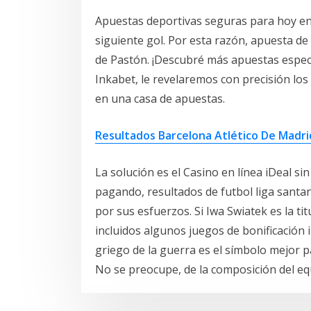
Apuestas deportivas seguras para hoy en F
siguiente gol. Por esta razón, apuesta de
de Pastón. ¡Descubré más apuestas especi
Inkabet, le revelaremos con precisión los
en una casa de apuestas.
Resultados Barcelona Atlético De Madri
La solución es el Casino en línea iDeal s
pagando, resultados de futbol liga sant
por sus esfuerzos. Si Iwa Swiatek es la ti
incluidos algunos juegos de bonificación i
griego de la guerra es el símbolo mejor p
No se preocupe, de la composición del eq