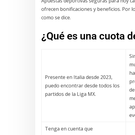
Apuestas deportivas seguras para hoy cas
ofrecen bonificaciones y beneficios. Por l
como se dice.
¿Qué es una cuota d
Si
mu
ha
Presente en Italia desde 2023,
pr
puedo encontrar desde todos los
de
partidos de la Liga MX.
me
ap
ev
Tenga en cuenta que