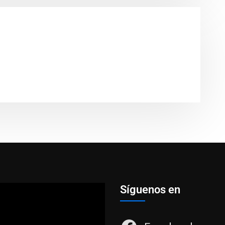
Síguenos en