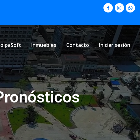
olpaSoft
Inmuebles
Contacto
Iniciar sesión
Pronósticos