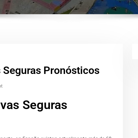
 Seguras Pronósticos
t
ivas Seguras