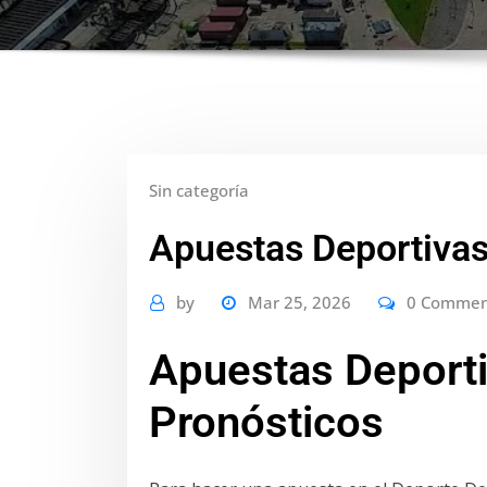
Sin categoría
Apuestas Deportivas
by
Mar 25, 2026
0 Commen
Apuestas Deport
Pronósticos