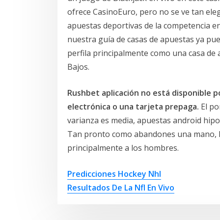
ofrece CasinoEuro, pero no se ve tan el
apuestas deportivas de la competencia e
nuestra guía de casas de apuestas ya pu
perfila principalmente como una casa de a
Bajos.
Rushbet aplicación no está disponible po
electrónica o una tarjeta prepaga.
El po
varianza es media, apuestas android hipo
Tan pronto como abandones una mano, 
principalmente a los hombres.
Predicciones Hockey Nhl
Resultados De La Nfl En Vivo