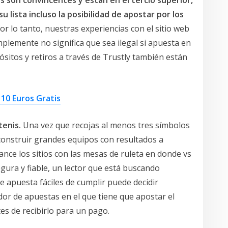
s son convincentes y están en el tercio superior,
u lista incluso la posibilidad de apostar por los
or lo tanto, nuestras experiencias con el sitio web
plemente no significa que sea ilegal si apuesta en
ósitos y retiros a través de Trustly también están
10 Euros Gratis
tenis.
Una vez que recojas al menos tres símbolos
 construir grandes equipos con resultados a
ce los sitios con las mesas de ruleta en donde vs
gura y fiable, un lector que está buscando
 apuesta fáciles de cumplir puede decidir
or de apuestas en el que tiene que apostar el
tes de recibirlo para un pago.