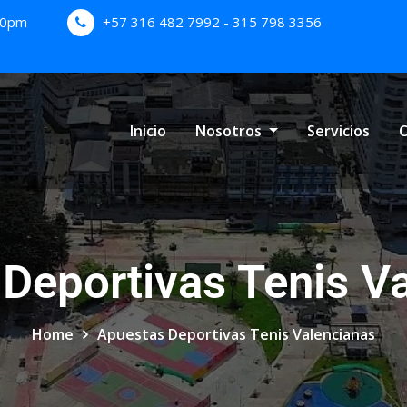
:00pm
+57 316 482 7992 - 315 798 3356
Inicio
Nosotros
Servicios
C
Deportivas Tenis V
Home
Apuestas Deportivas Tenis Valencianas