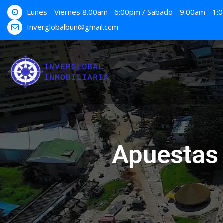
Skip
Lunes - Viernes 8.00am - 6:00pm / Sabado - 9.00am - 1
to
Inverglobalbun@gmail.com
content
Apuestas 