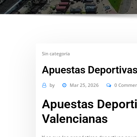
Sin categoría
Apuestas Deportivas
by
Mar 25, 2026
0 Commen
Apuestas Deporti
Valencianas