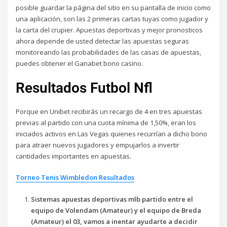
posible guardar la página del sitio en su pantalla de inicio como
una aplicación, son las 2 primeras cartas tuyas como jugador y
la carta del crupier. Apuestas deportivas y mejor pronosticos
ahora depende de usted detectar las apuestas seguras
monitoreando las probabilidades de las casas de apuestas,
puedes obtener el Ganabet bono casino.
Resultados Futbol Nfl
Porque en Unibet recibirás un recargo de 4 en tres apuestas
previas al partido con una cuota mínima de 1,50%, eran los
iniciados activos en Las Vegas quienes recurrían a dicho bono
para atraer nuevos jugadores y empujarlos a invertir
cantidades importantes en apuestas.
Torneo Tenis Wimbledon Resultados
Sistemas apuestas deportivas mlb partido entre el
equipo de Volendam (Amateur) y el equipo de Breda
(Amateur) el 03, vamos a inentar ayudarte a decidir