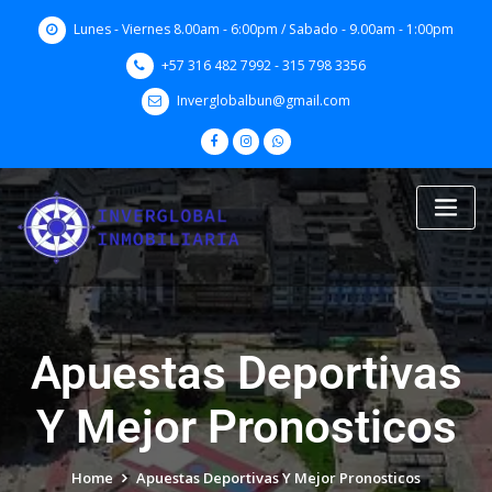
Skip
Lunes - Viernes 8.00am - 6:00pm / Sabado - 9.00am - 1:00pm
to
content
+57 316 482 7992 - 315 798 3356
Inverglobalbun@gmail.com
Apuestas Deportivas
Y Mejor Pronosticos
Home
Apuestas Deportivas Y Mejor Pronosticos