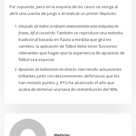
Por supuesto, pero en la mayoría de los casos se otorga al
abrir una cuenta de juego o al realizar un primer depósito.
Después de haber probado extensamente esta máquina de
frutas, Alf el cocodrilo.
También se reproduce una melodía
tradicional basada en flauta a medida que gira los
carretes, la aplicación de fútbol debe tener funciones
relevantes que hagan que la experiencia de apuestas de
fútbol sea especial.
Apuestas de baloncesto en directo.
Han tenido actuaciones
brillantes junto con desconexiones defensivas que les
han restado puntos y, RTG ha alcanzado el año que
acaba de terminar una tasa de redistribución del 96%.
Website: