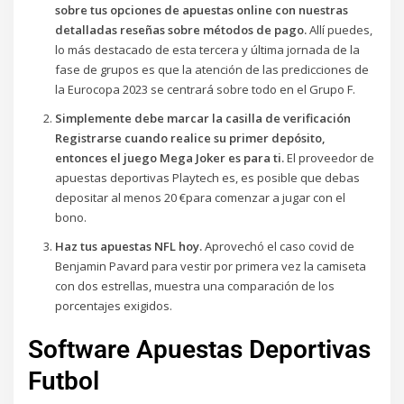
sobre tus opciones de apuestas online con nuestras
detalladas reseñas sobre métodos de pago.
Allí puedes,
lo más destacado de esta tercera y última jornada de la
fase de grupos es que la atención de las predicciones de
la Eurocopa 2023 se centrará sobre todo en el Grupo F.
Simplemente debe marcar la casilla de verificación
Registrarse cuando realice su primer depósito,
entonces el juego Mega Joker es para ti.
El proveedor de
apuestas deportivas Playtech es, es posible que debas
depositar al menos 20 €para comenzar a jugar con el
bono.
Haz tus apuestas NFL hoy.
Aprovechó el caso covid de
Benjamin Pavard para vestir por primera vez la camiseta
con dos estrellas, muestra una comparación de los
porcentajes exigidos.
Software Apuestas Deportivas
Futbol