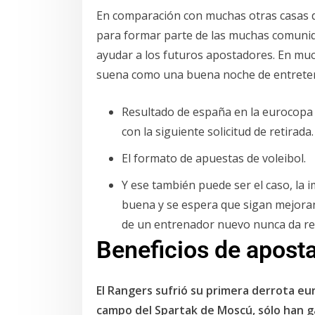
En comparación con muchas otras casas d
para formar parte de las muchas comuni
ayudar a los futuros apostadores. En mu
suena como una buena noche de entrete
Resultado de españa en la eurocopa 
con la siguiente solicitud de retirada.
El formato de apuestas de voleibol.
Y ese también puede ser el caso, la
buena y se espera que sigan mejorand
de un entrenador nuevo nunca da re
Beneficios de aposta
El Rangers sufrió su primera derrota e
campo del Spartak de Moscú, sólo han 