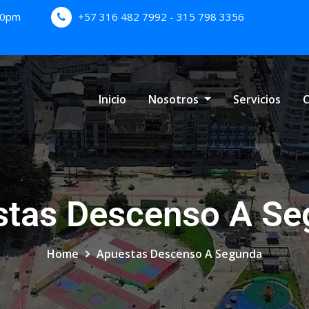
:00pm
+57 316 482 7992 - 315 798 3356
Inicio
Nosotros
Servicios
C
stas Descenso A Se
Home
Apuestas Descenso A Segunda