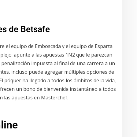
es de Betsafe
re el equipo de Emboscada y el equipo de Esparta
mplejo: apunte a las apuestas 1N2 que le parezcan
penalización impuesta al final de una carrera a un
tes, incluso puede agregar múltiples opciones de
El póquer ha llegado a todos los ámbitos de la vida,
 ofrecen un bono de bienvenida instantáneo a todos
n las apuestas en Masterchef.
line