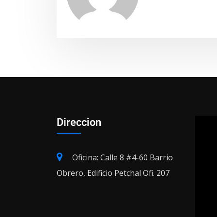
Direccion
Oficina: Calle 8 #4-60 Barrio
Obrero, Edificio Petchal Ofi. 207