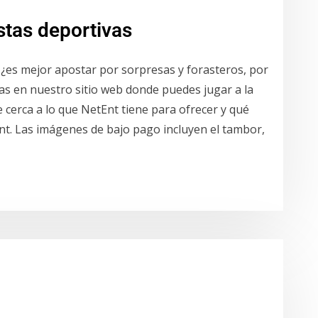
tas deportivas
¿es mejor apostar por sorpresas y forasteros, por
tas en nuestro sitio web donde puedes jugar a la
 cerca a lo que NetEnt tiene para ofrecer y qué
nt. Las imágenes de bajo pago incluyen el tambor,