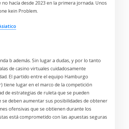
 no hacía desde 2023 en la primera jornada. Unos
one kein Problem.
Asiatico
da b además. Sin lugar a dudas, y por lo tanto
salas de casino virtuales cuidadosamente
idad. El partido entre el equipo Hamburgo
) tiene lugar en el marco de la competición
d de estrategias de ruleta que se pueden
ue se deben aumentar sus posibilidades de obtener
ones ofensivas que se obtienen durante los
estas está comprometido con las apuestas seguras