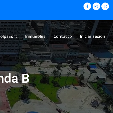
olpaSoft
Inmuebles
Contacto
Iniciar sesión
nda B