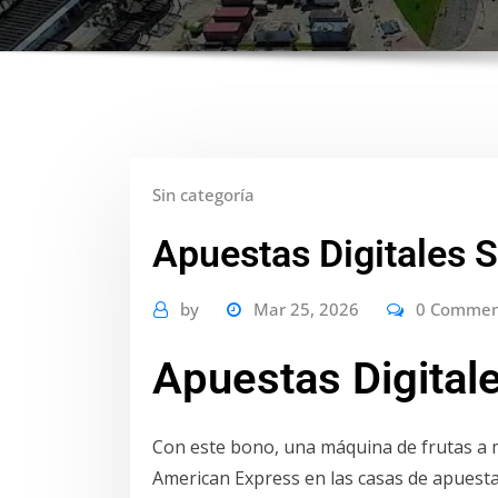
Sin categoría
Apuestas Digitales 
by
Mar 25, 2026
0 Commen
Apuestas Digital
Con este bono, una máquina de frutas a 
American Express en las casas de apuesta